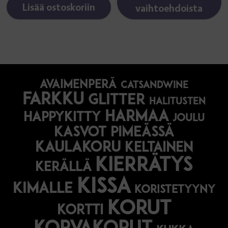
Lisää ostoskoriin
vaihtoehdoista
avaimenperä
catsandwine
farkku
glitter
halitusten
harmaa
happykitty
joulu
Kasvot pimeässä
kaulakoru
keltainen
kierrätys
kerällä
kissa
kimalle
koristetyyny
korut
kortti