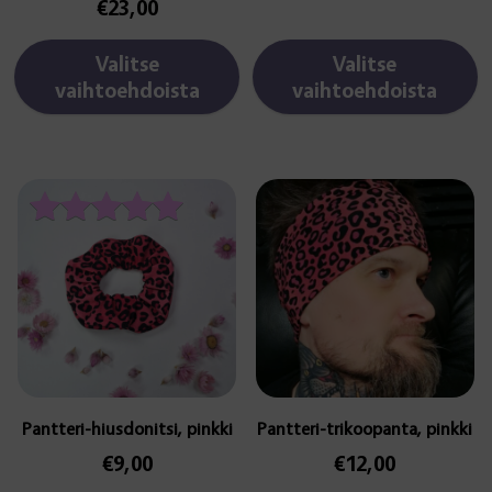
€
23,00
Valitse
Valitse
vaihtoehdoista
vaihtoehdoista
Arvostelu
tuotteesta:
5.00
/ 5
Pantteri-hiusdonitsi, pinkki
Pantteri-trikoopanta, pinkki
€
9,00
€
12,00