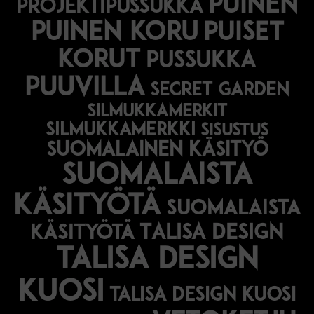
puinen
projektipussukka
puinen koru
puiset
korut
pussukka
puuvilla
secret garden
silmukkamerkit
silmukkamerkki
sisustus
suomalainen käsityö
suomalaista
käsityötä
suomalaista
Talisa Design
käsityötä
talisa design
kuosi
talisa design kuosi