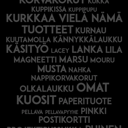
korvakorut
kukka
kuppikissa
kuppipupu
Kurkkaa vielä nämä
tuotteet
kurnau
kännykkälaukku
kuutamolla
käsityö
lanka
lila
lacey
marsu
magneetti
mouru
musta
nahka
nappikorvakorut
omat
olkalaukku
kuosit
paperituote
pinkki
pellava
pellavapyyhe
postikortti