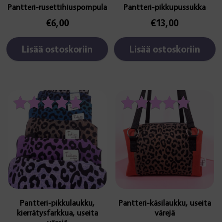
Pantteri-rusettihiuspompula
Pantteri-pikkupussukka
€
6,00
€
13,00
Lisää ostoskoriin
Lisää ostoskoriin
Tällä
Tällä
tuotteella
tuotteella
on
on
Arvostelu
Arvostelu
useampi
useampi
tuotteesta:
tuotteesta:
muunnelma.
muunnelma.
5.00
5.00
Voit
Voit
/ 5
/ 5
tehdä
tehdä
valinnat
valinnat
tuotteen
tuotteen
sivulla.
sivulla.
Pantteri-pikkulaukku,
Pantteri-käsilaukku, useita
kierrätysfarkkua, useita
värejä