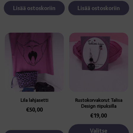
Lisää ostoskoriin
Lisää ostoskoriin
Tällä
tuotteella
on
useampi
muunnelma.
Voit
tehdä
valinnat
tuotteen
sivulla.
Lila lahjasetti
Rustokorvakorut Talisa
Design riipuksilla
€
50,00
€
19,00
Valitse