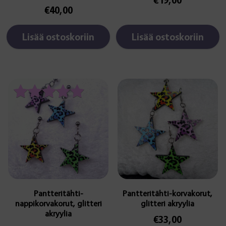
€
40,00
Lisää ostoskoriin
Lisää ostoskoriin
Tällä
Tällä
tuotteella
tuotteella
on
on
Arvostelu
useampi
useampi
tuotteesta:
muunnelma.
muunnelma.
5.00
Voit
Voit
/ 5
tehdä
tehdä
valinnat
valinnat
tuotteen
tuotteen
sivulla.
sivulla.
Pantteritähti-
Pantteritähti-korvakorut,
nappikorvakorut, glitteri
glitteri akryylia
akryylia
€
33,00