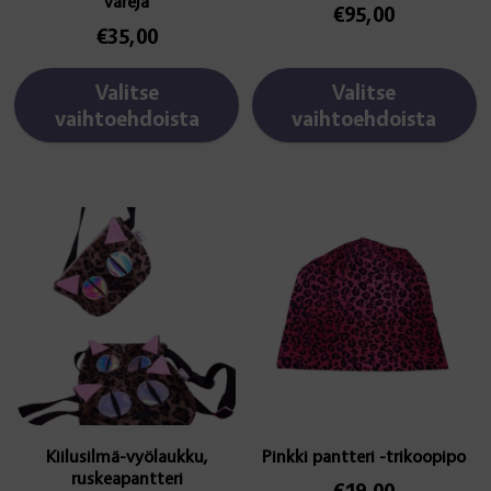
värejä
€
95,00
€
35,00
Valitse
Valitse
vaihtoehdoista
vaihtoehdoista
Kiilusilmä-vyölaukku,
Pinkki pantteri -trikoopipo
ruskeapantteri
€
19,00