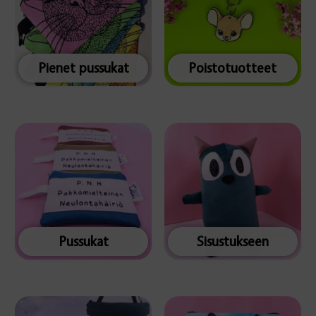
Pienet pussukat
Poistotuotteet
Pussukat
Sisustukseen