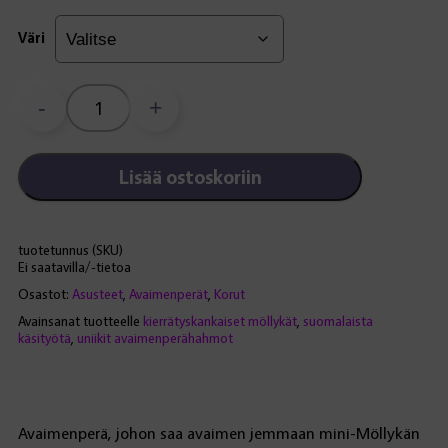
Väri
-
+
Mini-
Möllykkä
-
Lisää ostoskoriin
avaimenperä
määrä
tuotetunnus (SKU)
Ei saatavilla/-tietoa
Osastot:
Asusteet
,
Avaimenperät
,
Korut
Avainsanat tuotteelle
kierrätyskankaiset möllykät
,
suomalaista
käsityötä
,
uniikit avaimenperähahmot
Avaimenperä, johon saa avaimen jemmaan mini-Möllykän