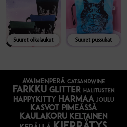
Suuret olkalaukut
Suuret pussukat
avaimenperä
catsandwine
farkku
glitter
halitusten
harmaa
happykitty
joulu
Kasvot pimeässä
kaulakoru
keltainen
kierrätys