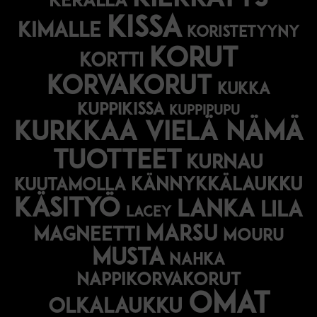
kerällä
kissa
kimalle
koristetyyny
korut
kortti
korvakorut
kukka
kuppikissa
kuppipupu
Kurkkaa vielä nämä
tuotteet
kurnau
kännykkälaukku
kuutamolla
käsityö
lanka
lila
lacey
marsu
magneetti
mouru
musta
nahka
nappikorvakorut
omat
olkalaukku