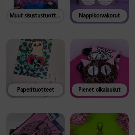
Muut sisustustuotteet
Nappikorvakorut
Paperituotteet
Pienet olkalaukut