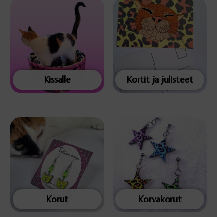
Kissalle
Kortit ja julisteet
Korut
Korvakorut