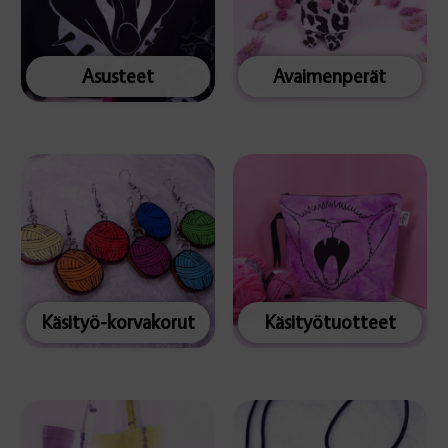
Asusteet
Avaimenperät
Käsityö-korvakorut
Käsityötuotteet