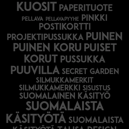
kuosit
paperituote
pinkki
pellava
pellavapyyhe
postikortti
puinen
projektipussukka
puinen koru
puiset
korut
pussukka
puuvilla
secret garden
silmukkamerkit
silmukkamerkki
sisustus
suomalainen käsityö
suomalaista
käsityötä
suomalaista