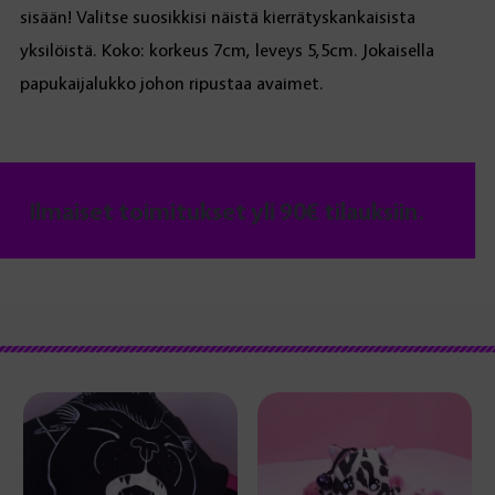
sisään! Valitse suosikkisi näistä kierrätyskankaisista
yksilöistä. Koko: korkeus 7cm, leveys 5,5cm. Jokaisella
papukaijalukko johon ripustaa avaimet.
Ilmaiset toimitukset yli 90€ tilauksiin.