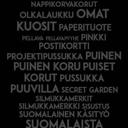
nappikorvakorut
omat
olkalaukku
kuosit
paperituote
pinkki
pellava
pellavapyyhe
postikortti
puinen
projektipussukka
puinen koru
puiset
korut
pussukka
puuvilla
secret garden
silmukkamerkit
silmukkamerkki
sisustus
suomalainen käsityö
suomalaista