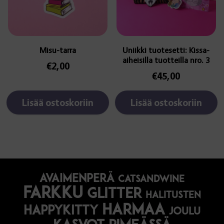
Misu-tarra
Uniikki tuotesetti: Kissa-
aiheisilla tuotteilla nro. 3
€
2,00
€
45,00
Lisää ostoskoriin
Lisää ostoskoriin
avaimenperä
catsandwine
farkku
glitter
halitusten
harmaa
happykitty
joulu