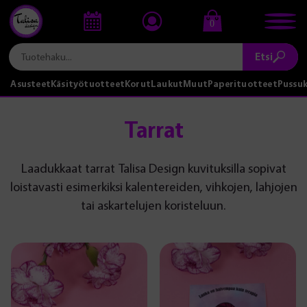
0
Etsi
Asusteet
Käsityötuotteet
Korut
Laukut
Muut
Paperituotteet
Pussu
Tarrat
Laadukkaat tarrat Talisa Design kuvituksilla sopivat
loistavasti esimerkiksi kalentereiden, vihkojen, lahjojen
tai askartelujen koristeluun.