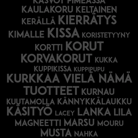
Kasvot pimeässä
kaulakoru
keltainen
kierrätys
kerällä
kissa
kimalle
koristetyyny
korut
kortti
korvakorut
kukka
kuppikissa
kuppipupu
Kurkkaa vielä nämä
tuotteet
kurnau
kännykkälaukku
kuutamolla
käsityö
lanka
lila
lacey
marsu
magneetti
mouru
musta
nahka