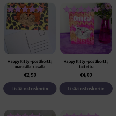
Arvostelu
Arvostelu
tuotteesta:
tuotteesta:
5.00
5.00
/ 5
/ 5
Happy Kitty -postikortti,
Happy Kitty -postikortti,
oranssilla kissalla
taitettu
€
2,50
€
4,00
Lisää ostoskoriin
Lisää ostoskoriin