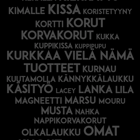
kissa
kimalle
koristetyyny
korut
kortti
korvakorut
kukka
kuppikissa
kuppipupu
Kurkkaa vielä nämä
tuotteet
kurnau
kännykkälaukku
kuutamolla
käsityö
lanka
lila
lacey
marsu
magneetti
mouru
musta
nahka
nappikorvakorut
omat
olkalaukku