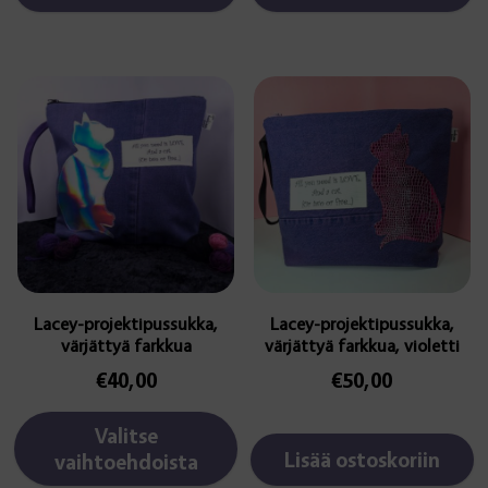
Tällä
tuotteella
on
useampi
muunnelma.
Voit
tehdä
valinnat
tuotteen
sivulla.
Lacey-projektipussukka,
Lacey-projektipussukka,
värjättyä farkkua
värjättyä farkkua, violetti
€
40,00
€
50,00
Valitse
Lisää ostoskoriin
vaihtoehdoista