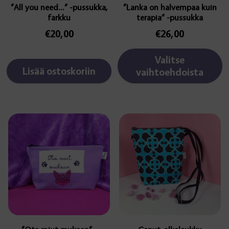
“All you need…” -pussukka,
“Lanka on halvempaa kuin
farkku
terapia” -pussukka
€
20,00
€
26,00
Valitse
Lisää ostoskoriin
vaihtoehdoista