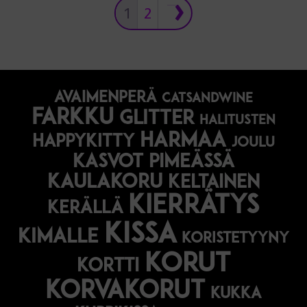
1
2
avaimenperä
catsandwine
farkku
glitter
halitusten
harmaa
happykitty
joulu
Kasvot pimeässä
kaulakoru
keltainen
kierrätys
kerällä
kissa
kimalle
koristetyyny
korut
kortti
korvakorut
kukka