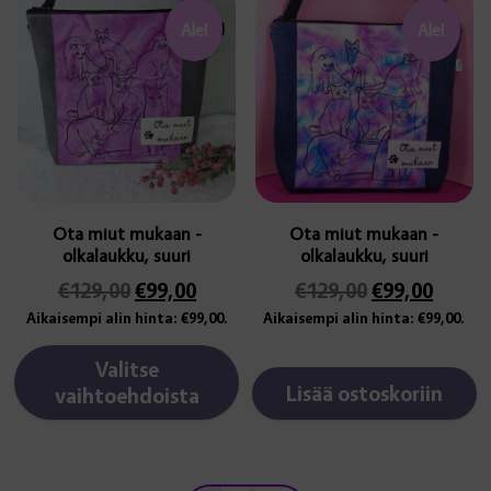
tuotteella
Ale!
Ale!
on
useampi
muunnelma.
Voit
tehdä
valinnat
tuotteen
sivulla.
Ota miut mukaan -
Ota miut mukaan -
olkalaukku, suuri
olkalaukku, suuri
Alkuperäinen
Nykyinen
Alkuperäine
Nykyi
€
129,00
€
99,00
€
129,00
€
99,00
hinta
hinta
hinta
hinta
Aikaisempi alin hinta:
€
99,00
.
Aikaisempi alin hinta:
€
99,00
.
oli:
on:
oli:
on:
€129,00.
€99,00.
€129,00.
€99,00
Valitse
Lisää ostoskoriin
vaihtoehdoista