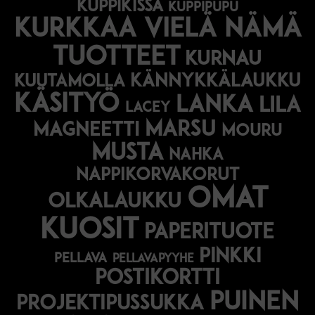
kuppikissa
kuppipupu
Kurkkaa vielä nämä
tuotteet
kurnau
kännykkälaukku
kuutamolla
käsityö
lanka
lila
lacey
marsu
magneetti
mouru
musta
nahka
nappikorvakorut
omat
olkalaukku
kuosit
paperituote
pinkki
pellava
pellavapyyhe
postikortti
puinen
projektipussukka