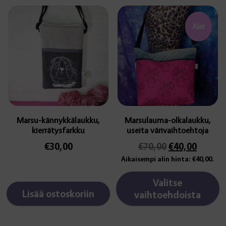
Tällä
tuotteella
Ale!
on
useampi
muunnelma.
Voit
tehdä
valinnat
tuotteen
sivulla.
Marsu-kännykkälaukku,
Marsulauma-olkalaukku,
kierrätysfarkku
useita värivaihtoehtoja
Alkuperäinen
Nykyi
€
30,00
€
70,00
€
40,00
hinta
hinta
Aikaisempi alin hinta:
€
40,00
.
oli:
on:
€70,00.
€40,00
Valitse
Lisää ostoskoriin
vaihtoehdoista