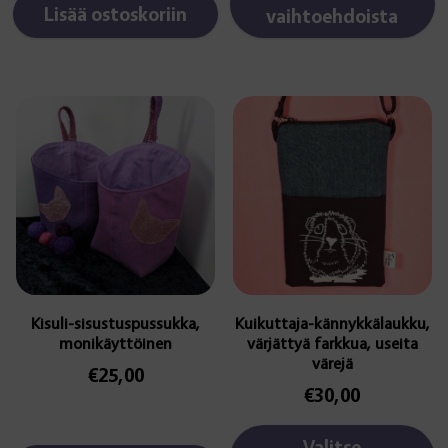
Lisää ostoskoriin
vaihtoehdoista
Tällä
tuotteella
on
useampi
muunnelma.
Voit
tehdä
valinnat
tuotteen
sivulla.
Kisuli-sisustuspussukka,
Kuikuttaja-kännykkälaukku,
monikäyttöinen
värjättyä farkkua, useita
värejä
€
25,00
€
30,00
Valitse