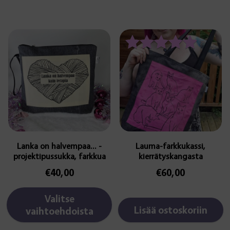
Tällä
tuotteella
on
Arvostelu
useampi
tuotteesta:
muunnelma.
5.00
Voit
/ 5
tehdä
valinnat
tuotteen
sivulla.
Lanka on halvempaa… -
Lauma-farkkukassi,
projektipussukka, farkkua
kierrätyskangasta
€
40,00
€
60,00
Valitse
Lisää ostoskoriin
vaihtoehdoista