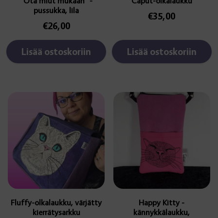
“Ota miut mukaan” -
Caput-olkalaukku
pussukka, lila
€
35,00
€
26,00
Lisää ostoskoriin
Lisää ostoskoriin
Fluffy-olkalaukku, värjätty
Happy Kitty -
kierrätysarkku
kännykkälaukku,