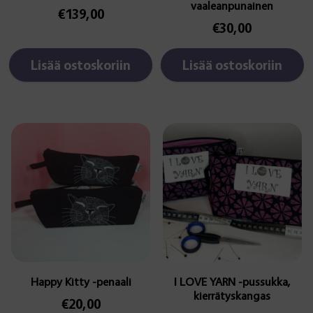
vaaleanpunainen
€
139,00
€
30,00
Lisää ostoskoriin
Lisää ostoskoriin
Happy Kitty -penaali
I LOVE YARN -pussukka,
kierrätyskangas
€
20,00