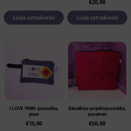
€
20,00
Lisää ostoskoriin
Lisää ostoskoriin
I LOVE YARN -pussukka,
Kässäkisu-projektipussukka,
pieni
punainen
€
15,00
€
50,00