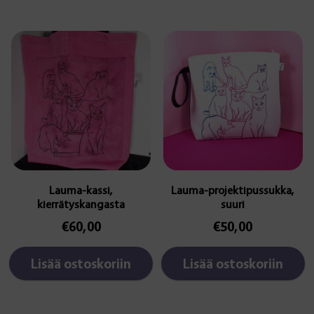
Lauma-kassi,
Lauma-projektipussukka,
kierrätyskangasta
suuri
€
60,00
€
50,00
Lisää ostoskoriin
Lisää ostoskoriin