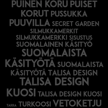
puinen koru
puiset
korut
pussukka
puuvilla
secret garden
silmukkamerkit
silmukkamerkki
sisustus
suomalainen käsityö
suomalaista
käsityötä
suomalaista
Talisa Design
käsityötä
talisa design
kuosi
talisa design kuosi
vetoketju
turkoosi
tarra