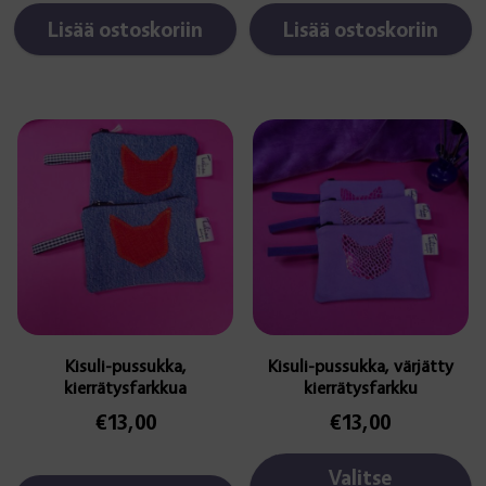
Lisää ostoskoriin
Lisää ostoskoriin
Tällä
tuotteella
on
useampi
muunnelma.
Voit
tehdä
valinnat
tuotteen
sivulla.
Kisuli-pussukka,
Kisuli-pussukka, värjätty
kierrätysfarkkua
kierrätysfarkku
€
13,00
€
13,00
Valitse