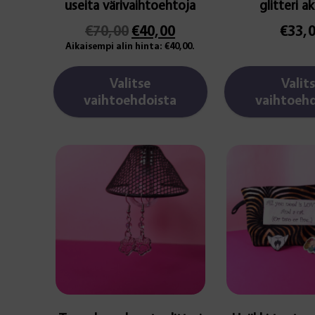
useita värivaihtoehtoja
glitteri ak
Alkuperäinen
Nykyinen
€
70,00
€
40,00
€
33,
hinta
hinta
Aikaisempi alin hinta:
€
40,00
.
oli:
on:
Valitse
Valit
€70,00.
€40,00.
vaihtoehdoista
vaihtoehd