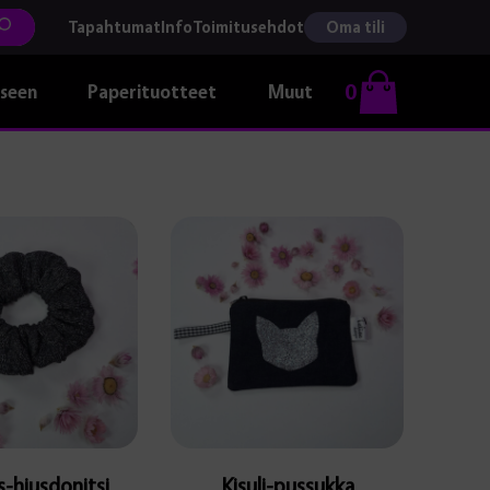
Tapahtumat
Info
Toimitusehdot
Oma tili
0
kseen
Paperituotteet
Muut
s-hiusdonitsi
Kisuli-pussukka