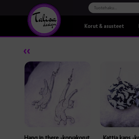
Korut & asusteet
Tä
tu
on
us
mu
Vo
te
va
tu
siv
Hang in there -korvakorut,
Kattia kans -k