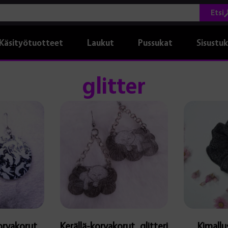
Etsi
Käsityötuotteet
Laukut
Pussukat
Sisustu
glitter
llä
otteella
eampi
unnelma.
it
hdä
linnat
otteen
ulla.
orvakorut,
Kerällä-korvakorut, glitteri
Kimallu