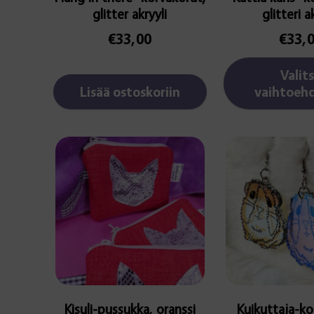
glitter akryyli
glitteri a
€
33,00
€
33,
Valit
Lisää ostoskoriin
vaihtoehd
Kisuli-pussukka, oranssi
Kuikuttaja-ko