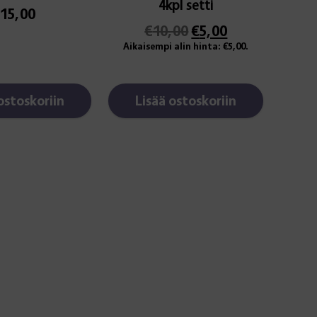
4kpl setti
15,00
Alkuperäinen
Nykyinen
€
10,00
€
5,00
hinta
hinta
Aikaisempi alin hinta:
€
5,00
.
oli:
on:
€10,00.
€5,00.
ostoskoriin
Lisää ostoskoriin