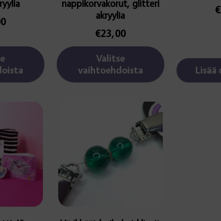
ryylia
nappikorvakorut, glitteri
€
akryylia
00
€
23,00
se
Valitse
oista
vaihtoehdoista
Lisää 
Tällä
tuotteella
on
useampi
muunnelma.
Voit
tehdä
valinnat
tuotteen
sivulla.