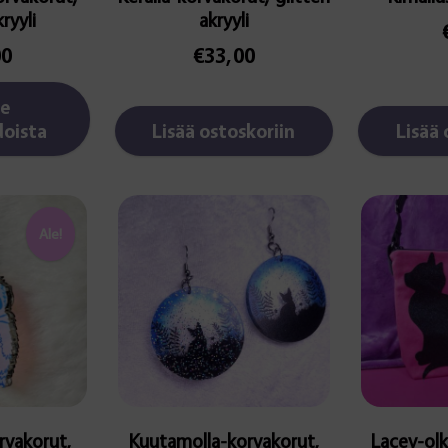
kryyli
akryyli
00
€
33,00
se
oista
Lisää ostoskoriin
Lisää 
Ale!
rvakorut,
Kuutamolla-korvakorut,
Lacey-olk