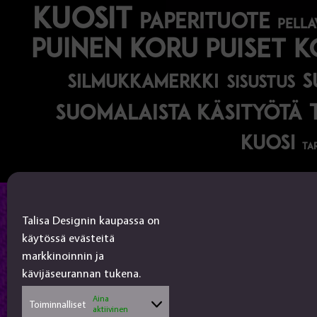
kuosit
paperituote
pella
puinen koru
puiset 
s
silmukkamerkki
sisustus
suomalaista käsityötä
kuosi
ta
Talisa Design
Talisa Designin kaupassa on
käytössä evästeitä
tanjalusua@gmail.com
markkinoinnin ja
050-4917845
kävijäseurannan tukena.
Jälleenmyyjät
Aina
Toiminnalliset
aktiivinen