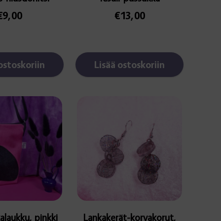
€
9,00
€
13,00
ostoskoriin
Lisää ostoskoriin
alaukku, pinkki
Lankakerät-korvakorut,