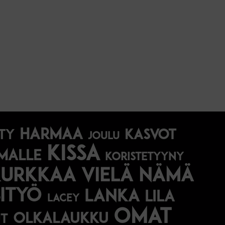
harmaa
Kasvot
ty
joulu
kissa
malle
koristetyyny
Kurkkaa vielä nämä
ityö
lanka
lila
lacey
omat
olkalaukku
t