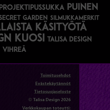
puinen
projektipussukka
secret garden
silmukkamerkit
aista käsityötä
ign kuosi
talisa design
vihreä
Toimitusehdot
Evästekäytännöt
Tietosuojaseloste
© Talisa Design 2026
Verkkokaupan toteutti: