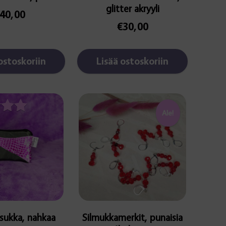
glitter akryyli
40,00
€
30,00
ostoskoriin
Lisää ostoskoriin
Ale!
telu
esta:
00
5
sukka, nahkaa
Silmukkamerkit, punaisia