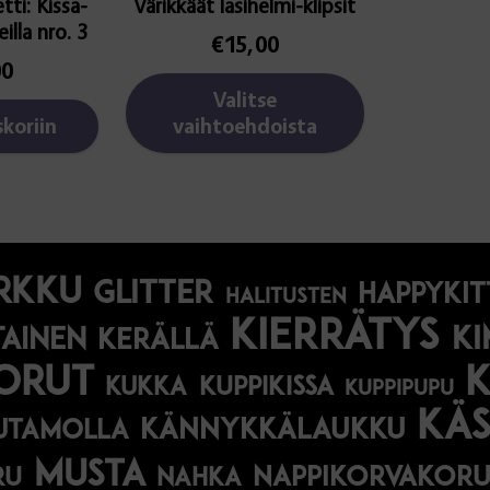
tti: Kissa-
Värikkäät lasihelmi-klipsit
eilla nro. 3
€
15,00
00
Valitse
skoriin
vaihtoehdoista
rkku
glitter
happykit
halitusten
kierrätys
ki
tainen
kerällä
orut
kukka
kuppikissa
kuppipupu
käs
kännykkälaukku
utamolla
musta
nappikorvakoru
ru
nahka