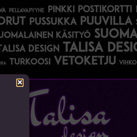
postikortti
pinkki
va
pellavapyyhe
korut
puuvilla
pussukka
suomal
uomalainen käsityö
talisa des
Talisa Design
vetoketju
turkoosi
vihko
rra