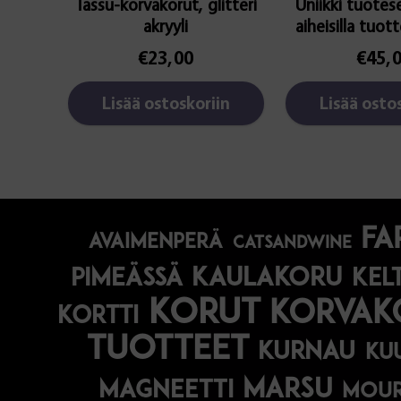
Tassu-korvakorut, glitteri
Uniikki tuotese
akryyli
aiheisilla tuott
€
23,00
€
45,
Lisää ostoskoriin
Lisää osto
fa
avaimenperä
catsandwine
kaulakoru
pimeässä
kel
korut
korvak
kortti
tuotteet
kurnau
ku
marsu
magneetti
mou