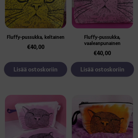
5.00
/ 5
Fluffy-pussukka, keltainen
Fluffy-pussukka,
vaaleanpunainen
€
40,00
€
40,00
Lisää ostoskoriin
Lisää ostoskoriin