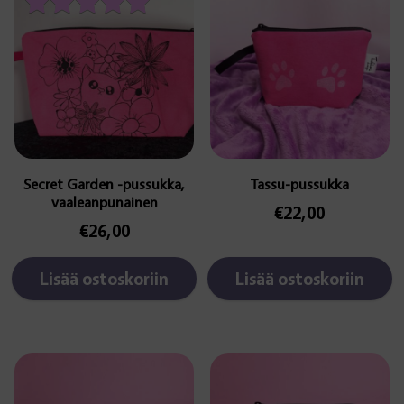
Arvostelu
tuotteesta:
5.00
/ 5
Secret Garden -pussukka,
Tassu-pussukka
vaaleanpunainen
€
22,00
€
26,00
Lisää ostoskoriin
Lisää ostoskoriin