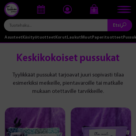
0
Etsi
Asusteet
Käsityötuotteet
Korut
Laukut
Muut
Paperituotteet
Pussu
Keskikokoiset pussukat
Tyylikkäät pussukat tarjoavat juuri sopivasti tilaa
esimerkiksi meikeille, pientavaroille tai matkalle
mukaan otettaville tarvikkeille.
Tällä
tuotteella
on
useampi