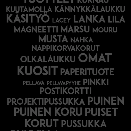
tuotteet
kurnau
kännykkälaukku
kuutamolla
käsityö
lanka
lila
lacey
marsu
magneetti
mouru
musta
nahka
nappikorvakorut
omat
olkalaukku
kuosit
paperituote
pinkki
pellava
pellavapyyhe
postikortti
puinen
projektipussukka
puinen koru
puiset
korut
pussukka