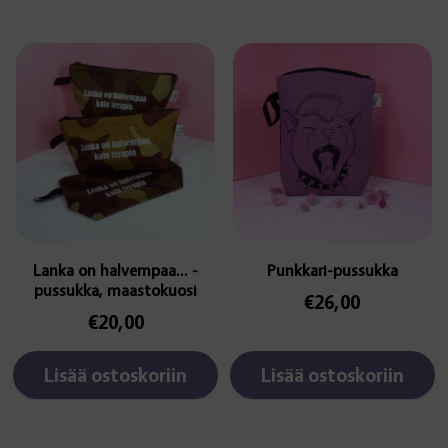
Lanka on halvempaa… -
Punkkari-pussukka
pussukka, maastokuosi
€
26,00
€
20,00
Lisää ostoskoriin
Lisää ostoskoriin