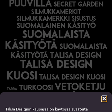
puuvilla
secret garden
silmukkamerkit
silmukkamerkki
sisustus
suomalainen käsityö
suomalaista
käsityötä
suomalaista
Talisa Design
käsityötä
talisa design
kuosi
talisa design kuosi
vetoketju
turkoosi
tarra
vihreä
vihko
Talisa Designin kaupassa on käytössä evästeitä