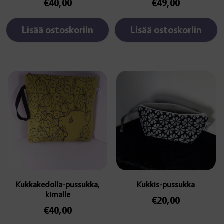
€
40,00
€
49,00
Lisää ostoskoriin
Lisää ostoskoriin
Kukkakedolla-pussukka,
Kukkis-pussukka
kimalle
€
20,00
€
40,00