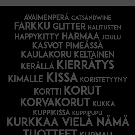
avaimenperä
catsandwine
farkku
glitter
halitusten
harmaa
happykitty
joulu
Kasvot pimeässä
kaulakoru
keltainen
kierrätys
kerällä
kissa
kimalle
koristetyyny
korut
kortti
korvakorut
kukka
kuppikissa
kuppipupu
Kurkkaa vielä nämä