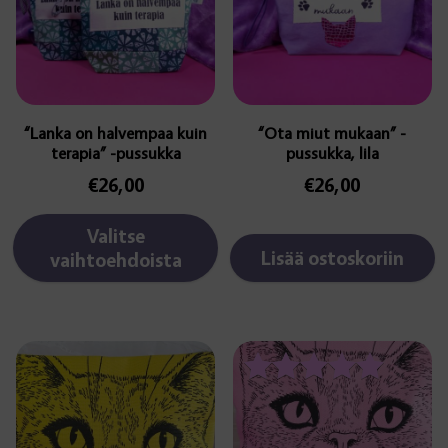
muunnelma.
Voit
tehdä
valinnat
tuotteen
sivulla.
“Lanka on halvempaa kuin
“Ota miut mukaan” -
terapia” -pussukka
pussukka, lila
€
26,00
€
26,00
Valitse
Lisää ostoskoriin
vaihtoehdoista
Arvostelu
tuotteesta: