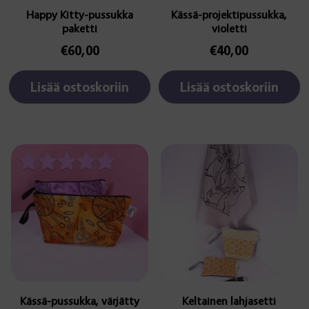
Happy Kitty-pussukka
Kässä-projektipussukka,
paketti
violetti
€
60,00
€
40,00
Lisää ostoskoriin
Lisää ostoskoriin
Tällä
tuotteella
on
Arvostelu
useampi
tuotteesta:
muunnelma.
5.00
Voit
/ 5
tehdä
valinnat
tuotteen
sivulla.
Kässä-pussukka, värjätty
Keltainen lahjasetti