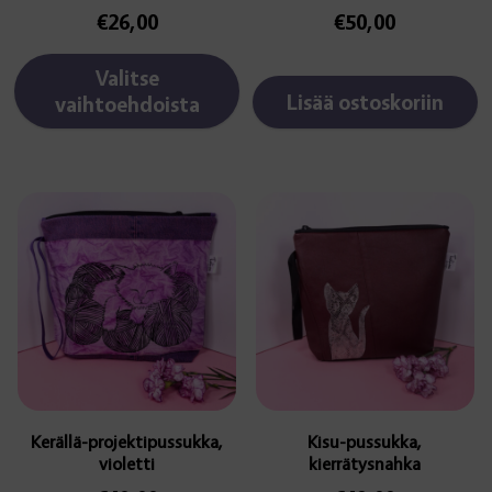
€
26,00
€
50,00
Valitse
Lisää ostoskoriin
vaihtoehdoista
Kerällä-projektipussukka,
Kisu-pussukka,
violetti
kierrätysnahka