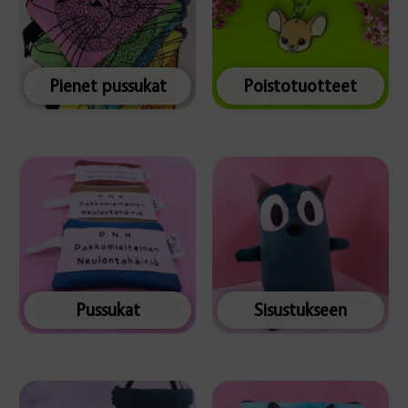
Pienet pussukat
Poistotuotteet
Pussukat
Sisustukseen