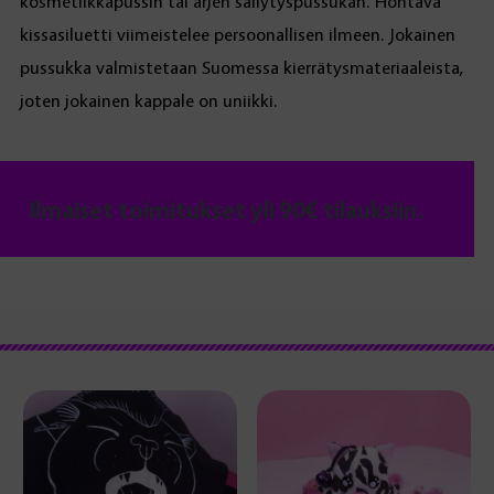
kosmetiikkapussin tai arjen säilytyspussukan. Hohtava
kissasiluetti viimeistelee persoonallisen ilmeen. Jokainen
pussukka valmistetaan Suomessa kierrätysmateriaaleista,
joten jokainen kappale on uniikki.
Ilmaiset toimitukset yli 90€ tilauksiin.