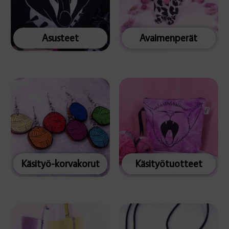
Asusteet
Avaimenperät
Käsityö-korvakorut
Käsityötuotteet