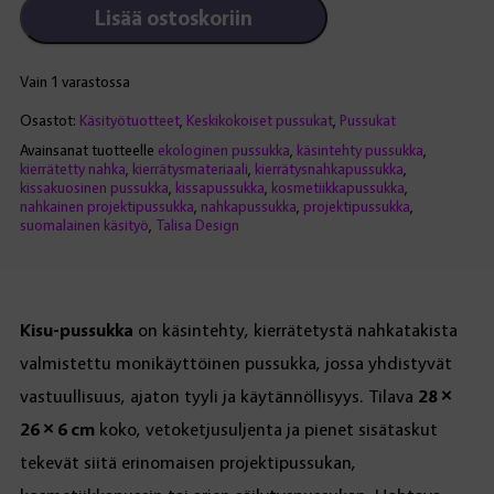
kierrätysnahka
Lisää ostoskoriin
määrä
Vain 1 varastossa
Osastot:
Käsityötuotteet
,
Keskikokoiset pussukat
,
Pussukat
Avainsanat tuotteelle
ekologinen pussukka
,
käsintehty pussukka
,
kierrätetty nahka
,
kierrätysmateriaali
,
kierrätysnahkapussukka
,
kissakuosinen pussukka
,
kissapussukka
,
kosmetiikkapussukka
,
nahkainen projektipussukka
,
nahkapussukka
,
projektipussukka
,
suomalainen käsityö
,
Talisa Design
Kisu-pussukka
on käsintehty, kierrätetystä nahkatakista
valmistettu monikäyttöinen pussukka, jossa yhdistyvät
vastuullisuus, ajaton tyyli ja käytännöllisyys. Tilava
28 ×
26 × 6 cm
koko, vetoketjusuljenta ja pienet sisätaskut
tekevät siitä erinomaisen projektipussukan,