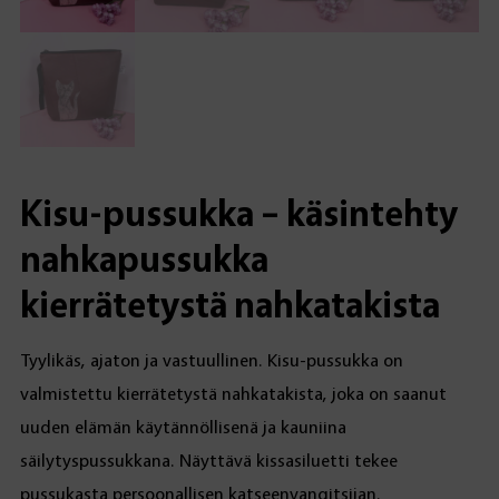
Kisu-pussukka – käsintehty
nahkapussukka
kierrätetystä nahkatakista
Tyylikäs, ajaton ja vastuullinen. Kisu-pussukka on
valmistettu kierrätetystä nahkatakista, joka on saanut
uuden elämän käytännöllisenä ja kauniina
säilytyspussukkana. Näyttävä kissasiluetti tekee
pussukasta persoonallisen katseenvangitsijan.