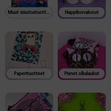
Muut sisustustuotteet
Nappikorvakorut
Paperituotteet
Pienet olkalaukut