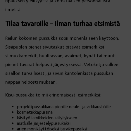
ripauksen ylellisyyttä ja korostaa sen persoonallista
ilmettä.
Tilaa tavaroille – ilman turhaa etsimistä
Reilun kokoinen pussukka sopii monenlaiseen käyttöön.
Sisäpuolen pienet sivutaskut pitävät esimerkiksi
silmukkamerkit, huulirasvan, avaimet, kynät tai muut
pienet tavarat helposti järjestyksessä. Vetoketju sulkee
sisällön turvallisesti, ja sivun kantolenkistä pussukan
nappaa helposti mukaan.
Kisu-pussukka toimii erinomaisesti esimerkiksi:
projektipussukkana pienille neule- ja virkkaustöille
kosmetiikkapussina
käsityötarvikkeiden säilytykseen
matkalle järjestelypussukaksi
arjen monikäyttöiseksi tarvikepussiksi