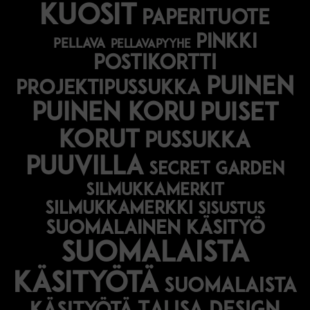
kuosit
paperituote
pinkki
pellava
pellavapyyhe
postikortti
puinen
projektipussukka
puinen koru
puiset
korut
pussukka
puuvilla
secret garden
silmukkamerkit
silmukkamerkki
sisustus
suomalainen käsityö
suomalaista
käsityötä
suomalaista