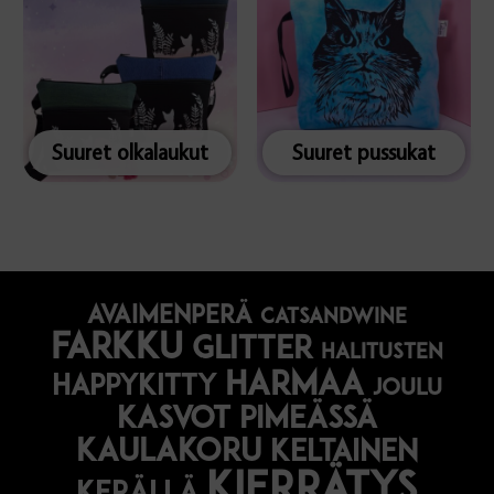
Suuret olkalaukut
Suuret pussukat
avaimenperä
catsandwine
farkku
glitter
halitusten
harmaa
happykitty
joulu
Kasvot pimeässä
kaulakoru
keltainen
kierrätys