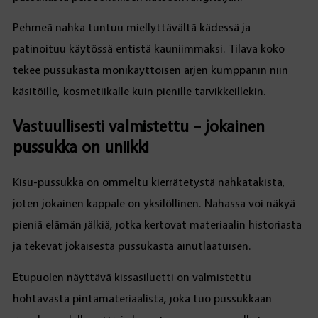
Pehmeä nahka tuntuu miellyttävältä kädessä ja
patinoituu käytössä entistä kauniimmaksi. Tilava koko
tekee pussukasta monikäyttöisen arjen kumppanin niin
käsitöille, kosmetiikalle kuin pienille tarvikkeillekin.
Vastuullisesti valmistettu – jokainen
pussukka on uniikki
Kisu-pussukka on ommeltu kierrätetystä nahkatakista,
joten jokainen kappale on yksilöllinen. Nahassa voi näkyä
pieniä elämän jälkiä, jotka kertovat materiaalin historiasta
ja tekevät jokaisesta pussukasta ainutlaatuisen.
Etupuolen näyttävä kissasiluetti on valmistettu
hohtavasta pintamateriaalista, joka tuo pussukkaan