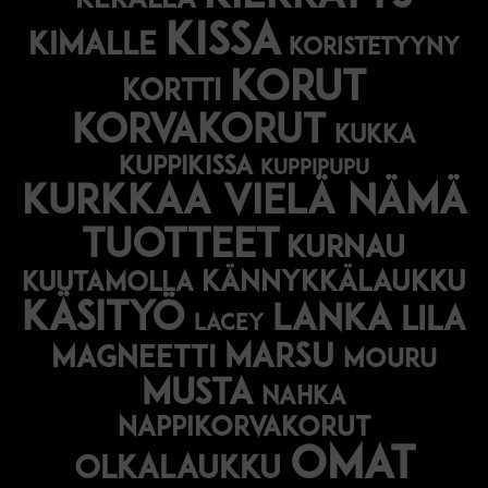
kerällä
kissa
kimalle
koristetyyny
korut
kortti
korvakorut
kukka
kuppikissa
kuppipupu
Kurkkaa vielä nämä
tuotteet
kurnau
kännykkälaukku
kuutamolla
käsityö
lanka
lila
lacey
marsu
magneetti
mouru
musta
nahka
nappikorvakorut
omat
olkalaukku