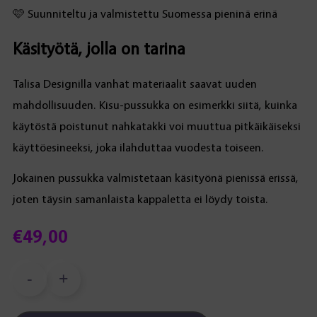
🩷 Suunniteltu ja valmistettu Suomessa pieninä erinä
Käsityötä, jolla on tarina
Talisa Designilla vanhat materiaalit saavat uuden
mahdollisuuden. Kisu-pussukka on esimerkki siitä, kuinka
käytöstä poistunut nahkatakki voi muuttua pitkäikäiseksi
käyttöesineeksi, joka ilahduttaa vuodesta toiseen.
Jokainen pussukka valmistetaan käsityönä pienissä erissä,
joten täysin samanlaista kappaletta ei löydy toista.
€
49,00
-
+
Kisu-
pussukka,