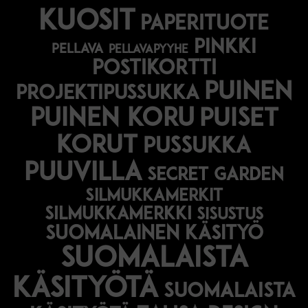
kuosit
paperituote
pinkki
pellava
pellavapyyhe
postikortti
puinen
projektipussukka
puinen koru
puiset
korut
pussukka
puuvilla
secret garden
silmukkamerkit
silmukkamerkki
sisustus
suomalainen käsityö
suomalaista
käsityötä
suomalaista