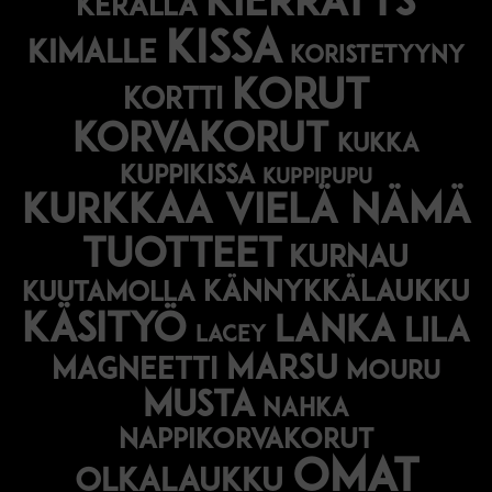
kierrätys
kerällä
kissa
kimalle
koristetyyny
korut
kortti
korvakorut
kukka
kuppikissa
kuppipupu
Kurkkaa vielä nämä
tuotteet
kurnau
kännykkälaukku
kuutamolla
käsityö
lanka
lila
lacey
marsu
magneetti
mouru
musta
nahka
nappikorvakorut
omat
olkalaukku