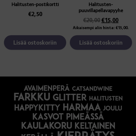
Halitusten-postikortti
Halitusten-
puuvillapellavapyyhe
€
2,50
Alkuperäinen
Nykyi
€
20,00
€
15,00
hinta
hinta
Aikaisempi alin hinta:
€
15,00
.
oli:
on:
€20,00.
€15,00
Lisää ostoskoriin
Lisää ostoskoriin
avaimenperä
catsandwine
farkku
glitter
halitusten
harmaa
happykitty
joulu
Kasvot pimeässä
kaulakoru
keltainen