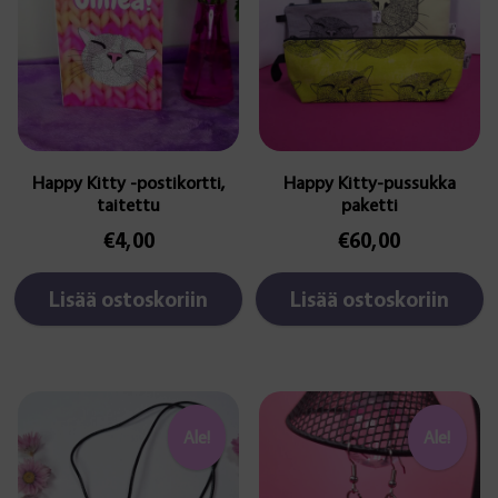
Arvostelu
tuotteesta:
5.00
/ 5
Happy Kitty -postikortti,
Happy Kitty-pussukka
taitettu
paketti
€
4,00
€
60,00
Lisää ostoskoriin
Lisää ostoskoriin
Ale!
Ale!