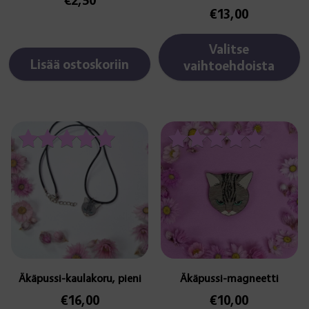
€
13,00
Valitse
Lisää ostoskoriin
vaihtoehdoista
Arvostelu
Arvostelu
tuotteesta:
tuotteesta:
5.00
5.00
/ 5
/ 5
Äkäpussi-kaulakoru, pieni
Äkäpussi-magneetti
€
16,00
€
10,00