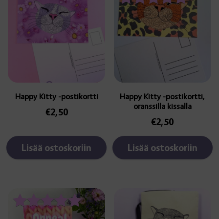
Arvostelu
tuotteesta:
5.00
/ 5
Happy Kitty -postikortti
Happy Kitty -postikortti,
oranssilla kissalla
€
2,50
€
2,50
Lisää ostoskoriin
Lisää ostoskoriin