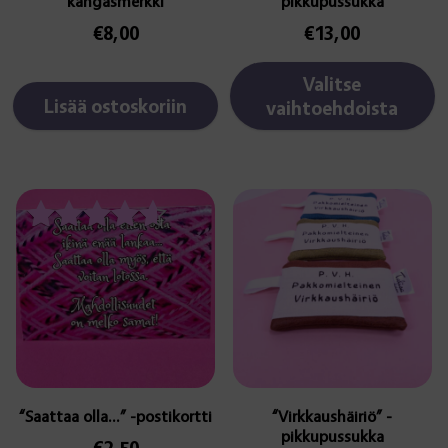
kangasmerkki
pikkupussukka
€
8,00
€
13,00
Valitse
Lisää ostoskoriin
vaihtoehdoista
Tällä
tuotteella
on
Arvostelu
useampi
tuotteesta:
muunnelma.
4.50
Voit
/ 5
tehdä
valinnat
tuotteen
sivulla.
“Saattaa olla…” -postikortti
“Virkkaushäiriö” -
pikkupussukka
€
2,50