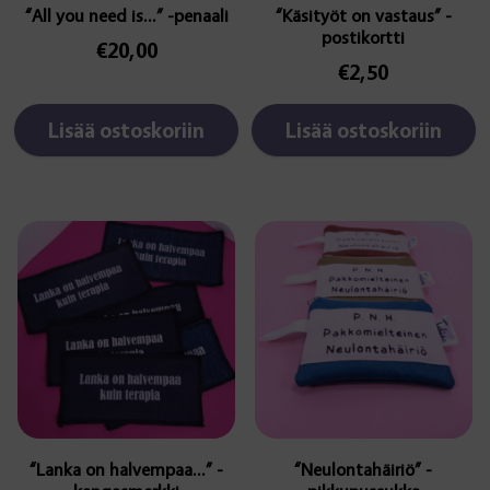
“All you need is…” -penaali
“Käsityöt on vastaus” -
postikortti
€
20,00
€
2,50
Lisää ostoskoriin
Lisää ostoskoriin
Tällä
tuotteella
on
useampi
muunnelma.
Voit
tehdä
valinnat
tuotteen
sivulla.
“Lanka on halvempaa…” -
“Neulontahäiriö” -