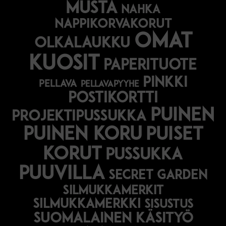
musta
nahka
nappikorvakorut
omat
olkalaukku
kuosit
paperituote
pinkki
pellava
pellavapyyhe
postikortti
puinen
projektipussukka
puinen koru
puiset
korut
pussukka
puuvilla
secret garden
silmukkamerkit
silmukkamerkki
sisustus
suomalainen käsityö