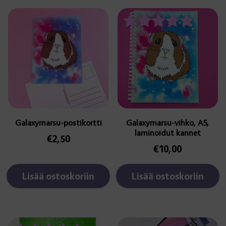
Arvostelu
tuotteesta:
5.00
/ 5
Galaxymarsu-postikortti
Galaxymarsu-vihko, A5,
laminoidut kannet
€
2,50
€
10,00
Lisää ostoskoriin
Lisää ostoskoriin
Tällä