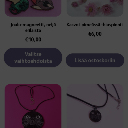
/ 5
/ 5
valinnat
tuotteen
sivulla.
Joulu-magneetit, neljä
Kasvot pimeässä -hiuspinnit
erilaista
€
6,00
€
10,00
Valitse
Lisää ostoskoriin
vaihtoehdoista