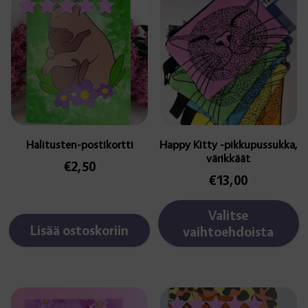
tuotteella
on
Arvostelu
useampi
tuotteesta:
muunnelma.
5.00
Voit
/ 5
tehdä
valinnat
tuotteen
sivulla.
Halitusten-postikortti
Happy Kitty -pikkupussukka,
värikkäät
€
2,50
€
13,00
Valitse
Lisää ostoskoriin
vaihtoehdoista