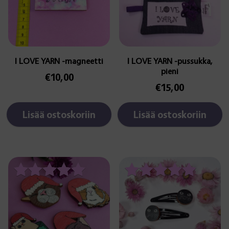
4.00
/ 5
I LOVE YARN -magneetti
I LOVE YARN -pussukka,
pieni
€
10,00
€
15,00
Lisää ostoskoriin
Lisää ostoskoriin
Tällä
tuotteella
on
Arvostelu
Arvostelu
useampi
tuotteesta:
tuotteesta:
muunnelma.
5.00
5.00
Voit
tehdä