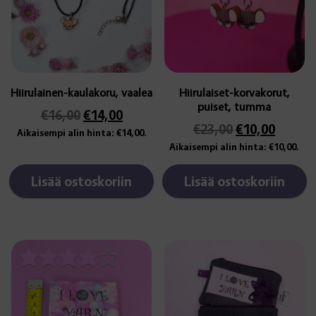
Hiirulainen-kaulakoru, vaalea
Hiirulaiset-korvakorut,
puiset, tumma
Alkuperäinen
Nykyinen
€
16,00
€
14,00
Alkuperäinen
Nykyi
€
23,00
€
10,00
hinta
hinta
Aikaisempi alin hinta:
€
14,00
.
hinta
hinta
oli:
on:
Aikaisempi alin hinta:
€
10,00
.
oli:
on:
€16,00.
€14,00.
€23,00.
€10,00
Lisää ostoskoriin
Lisää ostoskoriin
Arvostelu
tuotteesta: