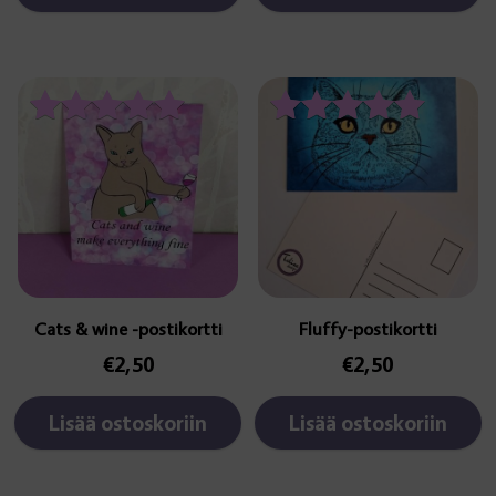
Arvostelu
Arvostelu
tuotteesta:
tuotteesta:
5.00
5.00
/ 5
/ 5
Cats & wine -postikortti
Fluffy-postikortti
€
2,50
€
2,50
Lisää ostoskoriin
Lisää ostoskoriin