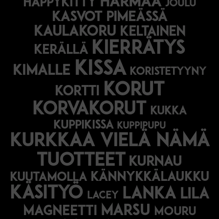
harmaa
happykitty
joulu
Kasvot pimeässä
kaulakoru
keltainen
kierrätys
kerällä
kissa
kimalle
koristetyyny
korut
kortti
korvakorut
kukka
kuppikissa
kuppipupu
Kurkkaa vielä nämä
tuotteet
kurnau
kännykkälaukku
kuutamolla
käsityö
lanka
lila
lacey
marsu
magneetti
mouru