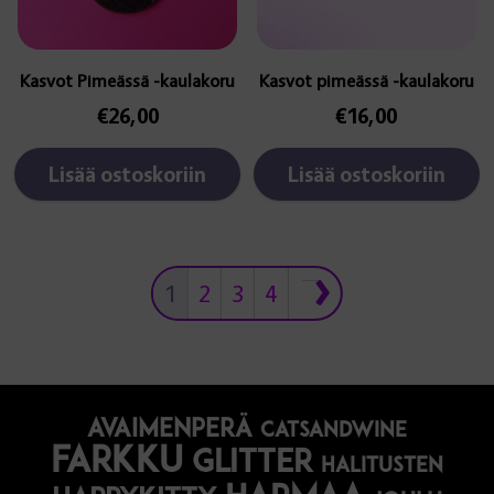
Kasvot Pimeässä -kaulakoru
Kasvot pimeässä -kaulakoru
€
26,00
€
16,00
Lisää ostoskoriin
Lisää ostoskoriin
1
2
3
4
avaimenperä
catsandwine
farkku
glitter
halitusten