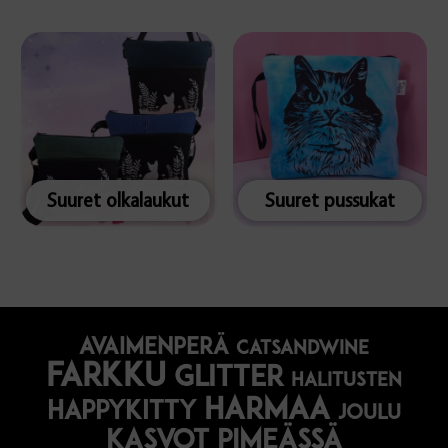
Suuret olkalaukut
Suuret pussukat
avaimenperä
catsandwine
farkku
glitter
halitusten
harmaa
happykitty
joulu
Kasvot pimeässä