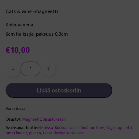
Cats & wine -magneetti
Koivuvaneria
6cm halkisija, paksuus 0,3cm
€
10,00
-
+
Cats
&
wine
Lisää ostoskoriin
-
magneetti
määrä
Varastossa
Osastot:
Magneetit
,
Sisustukseen
Avainsanat tuotteelle
kissa
,
Kurkkaa vielä nämä tuotteet
,
lila
,
magneetti
,
omat kuosit
,
puinen
,
talisa design kuosi
,
viini