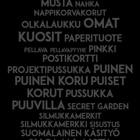
musta
nahka
nappikorvakorut
omat
olkalaukku
kuosit
paperituote
pinkki
pellava
pellavapyyhe
postikortti
puinen
projektipussukka
puinen koru
puiset
korut
pussukka
puuvilla
secret garden
silmukkamerkit
silmukkamerkki
sisustus
suomalainen käsityö