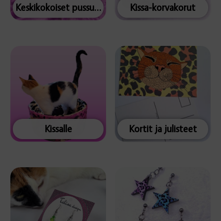
Keskikokoiset pussukat
Kissa-korvakorut
Kissalle
Kortit ja julisteet