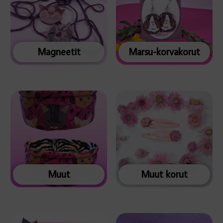
Magneetit
Marsu-korvakorut
Muut
Muut korut