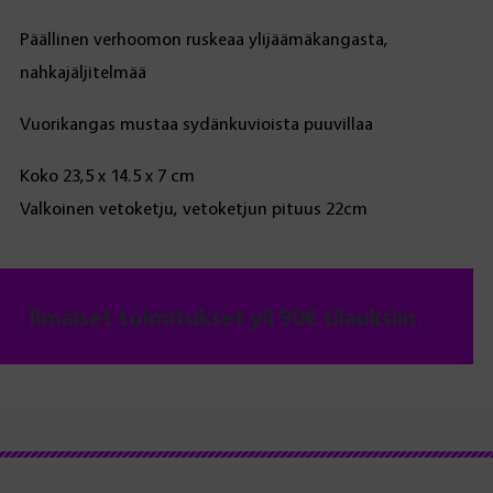
Päällinen verhoomon ruskeaa ylijäämäkangasta,
nahkajäljitelmää
Vuorikangas mustaa sydänkuvioista puuvillaa
Koko 23,5 x 14.5 x 7 cm
Valkoinen vetoketju, vetoketjun pituus 22cm
Ilmaiset toimitukset yli 90€ tilauksiin.