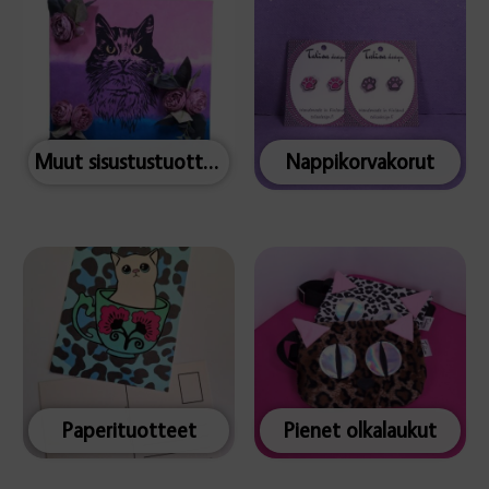
Muut sisustustuotteet
Nappikorvakorut
Paperituotteet
Pienet olkalaukut