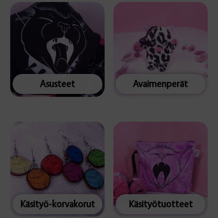
Asusteet
Avaimenperät
Käsityö-korvakorut
Käsityötuotteet