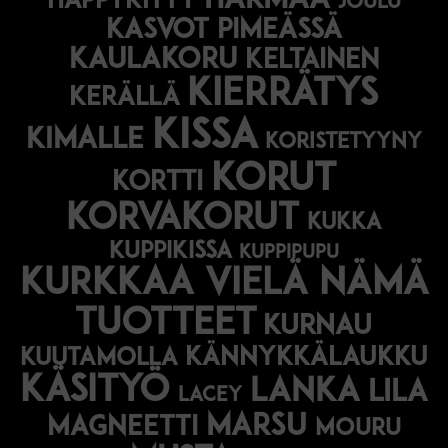
harmaa
happykitty
joulu
Kasvot pimeässä
kaulakoru
keltainen
kierrätys
kerällä
kissa
kimalle
koristetyyny
korut
kortti
korvakorut
kukka
kuppikissa
kuppipupu
Kurkkaa vielä nämä
tuotteet
kurnau
kännykkälaukku
kuutamolla
käsityö
lanka
lila
lacey
marsu
magneetti
mouru