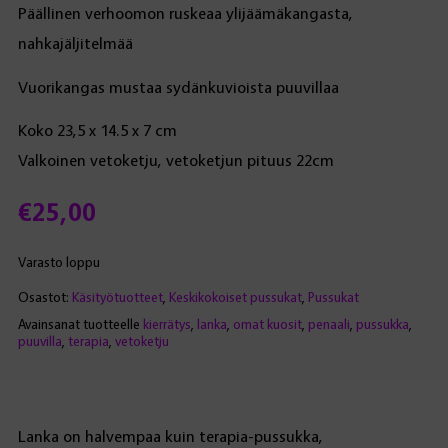
Päällinen verhoomon ruskeaa ylijäämäkangasta,
nahkajäljitelmää
Vuorikangas mustaa sydänkuvioista puuvillaa
Koko 23,5 x 14.5 x 7 cm
Valkoinen vetoketju, vetoketjun pituus 22cm
€
25,00
Varasto loppu
Osastot:
Käsityötuotteet
,
Keskikokoiset pussukat
,
Pussukat
Avainsanat tuotteelle
kierrätys
,
lanka
,
omat kuosit
,
penaali
,
pussukka
,
puuvilla
,
terapia
,
vetoketju
Lanka on halvempaa kuin terapia-pussukka,