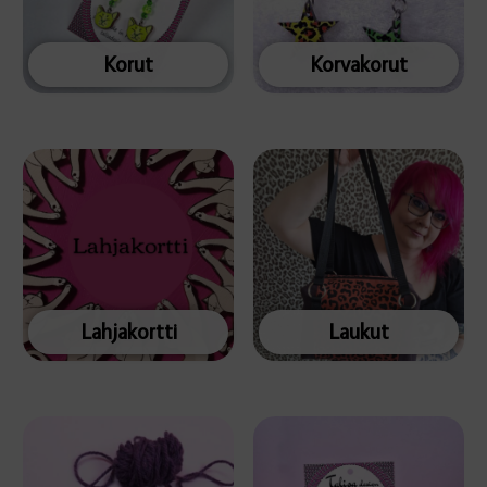
Korut
Korvakorut
Lahjakortti
Laukut