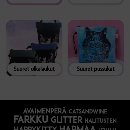
Suuret olkalaukut
Suuret pussukat
avaimenperä
catsandwine
farkku
glitter
halitusten