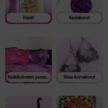
Kassit
Kaulakorut
Keskikokoiset pussukat
Kissa-korvakorut