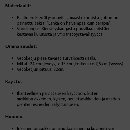
Materiaalit:
Päällinen: Kierrätyspuuvillaa, maastokuosista, johon on
painettu teksti “Lanka on halvempaa kuin terapia”
Vuorikangas: Kierrätyskangasta puuvillaa, edistäen
kestävää kulutusta ja ympäristöystävällisyyttä.
Ominaisuudet:
Vetoketju pitää tavarat turvallisesti sisällä.
Mitat: 24 cm (leveys) x 15 cm (korkeus) x 7,5 cm (syvyys).
Vetoketjun pituus: 22cm.
Käyttö:
Ihanteellinen päivittäiseen käyttöön, kuten
meikkitarvikkeiden, kynien, neuletarvikkeiden ja muiden
pienten esineiden säilyttämiseen.
Huomio:
Jokainen pussukka on ainutlaatuinen, ja kuviointi voi