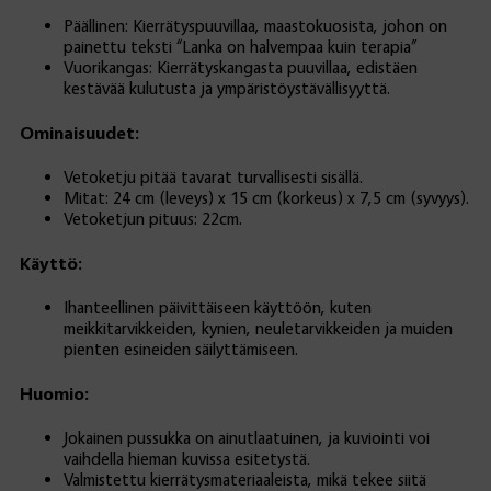
Päällinen: Kierrätyspuuvillaa, maastokuosista, johon on
painettu teksti “Lanka on halvempaa kuin terapia”
Vuorikangas: Kierrätyskangasta puuvillaa, edistäen
kestävää kulutusta ja ympäristöystävällisyyttä.
Ominaisuudet:
Vetoketju pitää tavarat turvallisesti sisällä.
Mitat: 24 cm (leveys) x 15 cm (korkeus) x 7,5 cm (syvyys).
Vetoketjun pituus: 22cm.
Käyttö:
Ihanteellinen päivittäiseen käyttöön, kuten
meikkitarvikkeiden, kynien, neuletarvikkeiden ja muiden
pienten esineiden säilyttämiseen.
Huomio:
Jokainen pussukka on ainutlaatuinen, ja kuviointi voi
vaihdella hieman kuvissa esitetystä.
Valmistettu kierrätysmateriaaleista, mikä tekee siitä