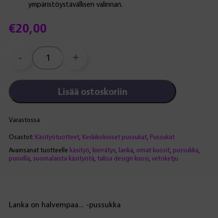
ympäristöystävällisen valinnan.
€
20,00
-
+
Lanka
on
halvempaa...
Lisää ostoskoriin
-
pussukka,
maastokuosi
Varastossa
määrä
Osastot:
Käsityötuotteet
,
Keskikokoiset pussukat
,
Pussukat
Avainsanat tuotteelle
käsityö
,
kierrätys
,
lanka
,
omat kuosit
,
pussukka
,
puuvilla
,
suomalaista käsityötä
,
talisa design kuosi
,
vetoketju
Lanka on halvempaa… -pussukka