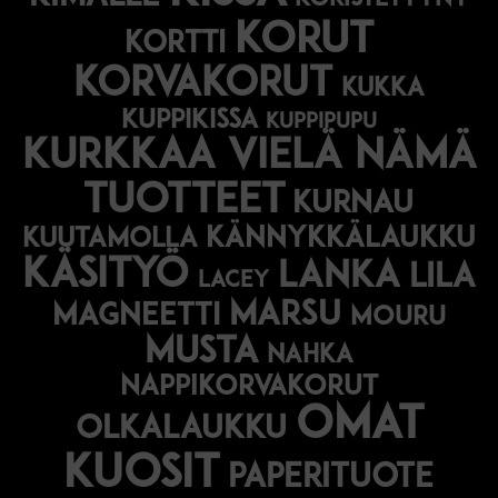
korut
kortti
korvakorut
kukka
kuppikissa
kuppipupu
Kurkkaa vielä nämä
tuotteet
kurnau
kännykkälaukku
kuutamolla
käsityö
lanka
lila
lacey
marsu
magneetti
mouru
musta
nahka
nappikorvakorut
omat
olkalaukku
kuosit
paperituote