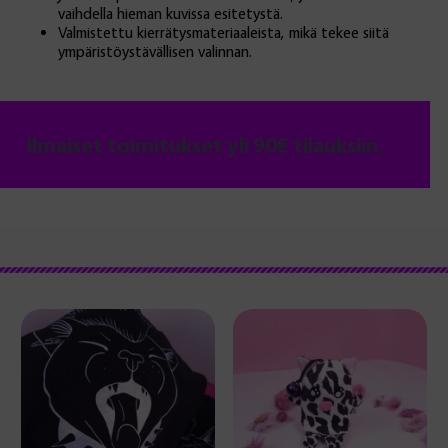
vaihdella hieman kuvissa esitetystä.
Valmistettu kierrätysmateriaaleista, mikä tekee siitä
ympäristöystävällisen valinnan.
Ilmaiset toimitukset yli 90€ tilauksiin.