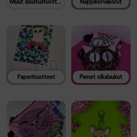
Muut sisustustuotteet
Nappikorvakorut
Paperituotteet
Pienet olkalaukut