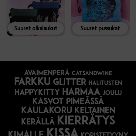
Suuret olkalaukut
Suuret pussukat
avaimenperä
catsandwine
farkku
glitter
halitusten
harmaa
happykitty
joulu
Kasvot pimeässä
kaulakoru
keltainen
kierrätys
kerällä
kissa
kimalle
koristetyyny