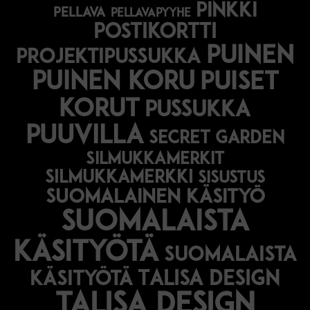
pinkki
pellava
pellavapyyhe
postikortti
puinen
projektipussukka
puinen koru
puiset
korut
pussukka
puuvilla
secret garden
silmukkamerkit
silmukkamerkki
sisustus
suomalainen käsityö
suomalaista
käsityötä
suomalaista
Talisa Design
käsityötä
talisa design