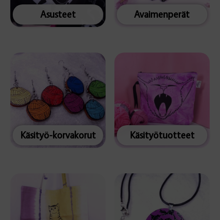
Asusteet
Avaimenperät
Käsityö-korvakorut
Käsityötuotteet