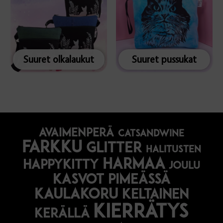
Suuret olkalaukut
Suuret pussukat
avaimenperä
catsandwine
farkku
glitter
halitusten
harmaa
happykitty
joulu
Kasvot pimeässä
kaulakoru
keltainen
kierrätys
kerällä