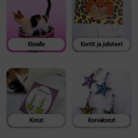
Kissalle
Kortit ja julisteet
Korut
Korvakorut