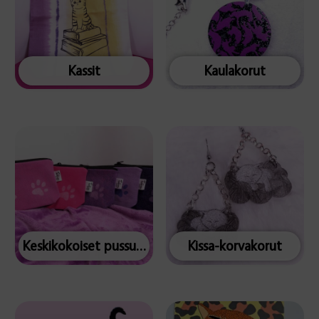
Kassit
Kaulakorut
Keskikokoiset pussukat
Kissa-korvakorut