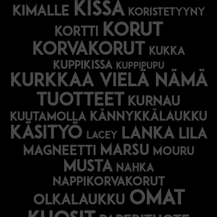
kissa
kimalle
koristetyyny
korut
kortti
korvakorut
kukka
kuppikissa
kuppipupu
Kurkkaa vielä nämä
tuotteet
kurnau
kännykkälaukku
kuutamolla
käsityö
lanka
lila
lacey
marsu
magneetti
mouru
musta
nahka
nappikorvakorut
omat
olkalaukku