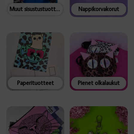
Muut sisustustuotteet
Nappikorvakorut
Paperituotteet
Pienet olkalaukut