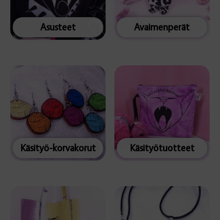
Asusteet
Avaimenperät
Käsityö-korvakorut
Käsityötuotteet