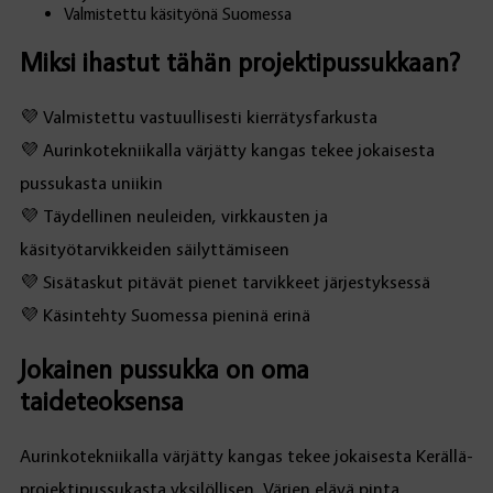
Valmistettu käsityönä Suomessa
Miksi ihastut tähän projektipussukkaan?
💜 Valmistettu vastuullisesti kierrätysfarkusta
💜 Aurinkotekniikalla värjätty kangas tekee jokaisesta
pussukasta uniikin
💜 Täydellinen neuleiden, virkkausten ja
käsityötarvikkeiden säilyttämiseen
💜 Sisätaskut pitävät pienet tarvikkeet järjestyksessä
💜 Käsintehty Suomessa pieninä erinä
Jokainen pussukka on oma
taideteoksensa
Aurinkotekniikalla värjätty kangas tekee jokaisesta Kerällä-
projektipussukasta yksilöllisen. Värien elävä pinta