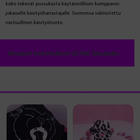
koko tekevät pussukasta käytännöllisen kumppanin
jokaiselle käsityöharrastajalle. Suomessa valmistettu
vastuullinen käsityötuote.
Ilmaiset toimitukset yli 90€ tilauksiin.