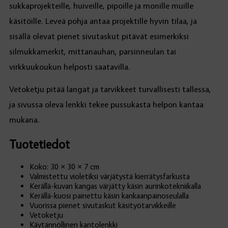
sukkaprojekteille, huiveille, pipoille ja monille muille
käsitöille. Leveä pohja antaa projektille hyvin tilaa, ja
sisällä olevat pienet sivutaskut pitävät esimerkiksi
silmukkamerkit, mittanauhan, parsinneulan tai
virkkuukoukun helposti saatavilla.
Vetoketju pitää langat ja tarvikkeet turvallisesti tallessa,
ja sivussa oleva lenkki tekee pussukasta helpon kantaa
mukana.
Tuotetiedot
Koko: 30 × 30 × 7 cm
Valmistettu violetiksi värjätystä kierrätysfarkusta
Kerällä-kuvan kangas värjätty käsin aurinkotekniikalla
Kerällä-kuosi painettu käsin kankaanpainoseulalla
Vuorissa pienet sivutaskut käsityötarvikkeille
Vetoketju
Käytännöllinen kantolenkki