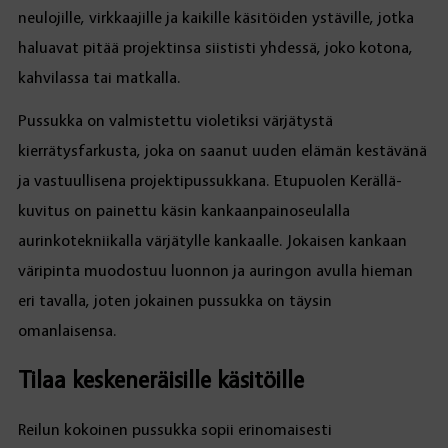
neulojille, virkkaajille ja kaikille käsitöiden ystäville, jotka
haluavat pitää projektinsa siististi yhdessä, joko kotona,
kahvilassa tai matkalla.
Pussukka on valmistettu violetiksi värjätystä
kierrätysfarkusta, joka on saanut uuden elämän kestävänä
ja vastuullisena projektipussukkana. Etupuolen Kerällä-
kuvitus on painettu käsin kankaanpainoseulalla
aurinkotekniikalla värjätylle kankaalle. Jokaisen kankaan
väripinta muodostuu luonnon ja auringon avulla hieman
eri tavalla, joten jokainen pussukka on täysin
omanlaisensa.
Tilaa keskeneräisille käsitöille
Reilun kokoinen pussukka sopii erinomaisesti