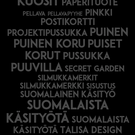
kuosit
paperituote
pinkki
pellava
pellavapyyhe
postikortti
puinen
projektipussukka
puinen koru
puiset
korut
pussukka
puuvilla
secret garden
silmukkamerkit
silmukkamerkki
sisustus
suomalainen käsityö
suomalaista
käsityötä
suomalaista
Talisa Design
käsityötä