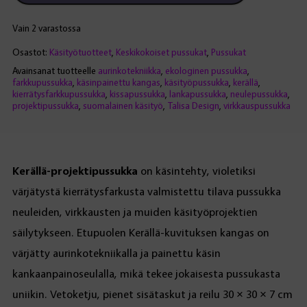
Vain 2 varastossa
Osastot:
Käsityötuotteet
,
Keskikokoiset pussukat
,
Pussukat
Avainsanat tuotteelle
aurinkotekniikka
,
ekologinen pussukka
,
farkkupussukka
,
käsinpainettu kangas
,
käsityöpussukka
,
kerällä
,
kierrätysfarkkupussukka
,
kissapussukka
,
lankapussukka
,
neulepussukka
,
projektipussukka
,
suomalainen käsityö
,
Talisa Design
,
virkkauspussukka
Kerällä-projektipussukka
on käsintehty, violetiksi
värjätystä kierrätysfarkusta valmistettu tilava pussukka
neuleiden, virkkausten ja muiden käsityöprojektien
säilytykseen. Etupuolen Kerällä-kuvituksen kangas on
värjätty aurinkotekniikalla ja painettu käsin
kankaanpainoseulalla, mikä tekee jokaisesta pussukasta
uniikin. Vetoketju, pienet sisätaskut ja reilu 30 × 30 × 7 cm