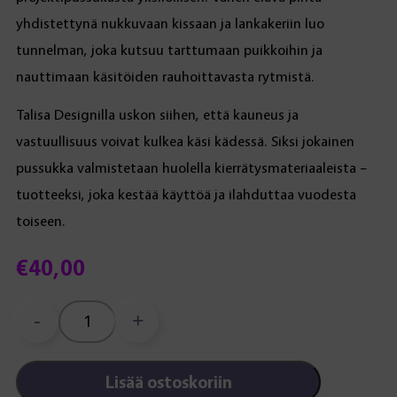
yhdistettynä nukkuvaan kissaan ja lankakeriin luo
tunnelman, joka kutsuu tarttumaan puikkoihin ja
nauttimaan käsitöiden rauhoittavasta rytmistä.
Talisa Designilla uskon siihen, että kauneus ja
vastuullisuus voivat kulkea käsi kädessä. Siksi jokainen
pussukka valmistetaan huolella kierrätysmateriaaleista –
tuotteeksi, joka kestää käyttöä ja ilahduttaa vuodesta
toiseen.
€
40,00
-
+
Kerällä-
projektipussukka,
violetti
Lisää ostoskoriin
määrä