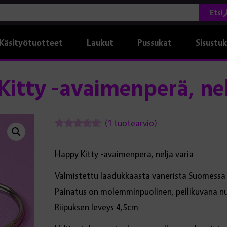
Etsi
Käsityötuotteet
Laukut
Pussukat
Sisustu
itty -avaimenperä, nel
(
1
tuotearvio)
Arvio
1
5.00
5:stä
Happy Kitty -avaimenperä, neljä väriä
perustuen
asiakkaan
arvotukseen.
Valmistettu laadukkaasta vanerista Suomessa
Painatus on molemminpuolinen, peilikuvana nu
Riipuksen leveys 4,5cm