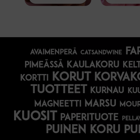
fa
avaimenperä
catsandwine
kaulakoru
pimeässä
kel
korut
korvak
kortti
tuotteet
kurnau
ku
marsu
magneetti
mou
kuosit
paperituote
pella
puinen koru
pu