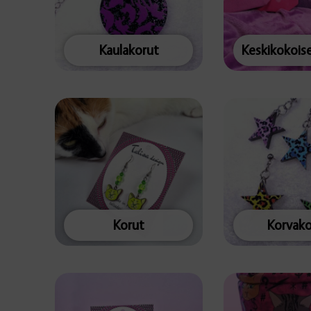
Kaulakorut
Korut
Korvako