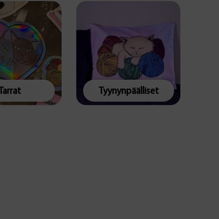
Tarrat
Tyynynpäälliset