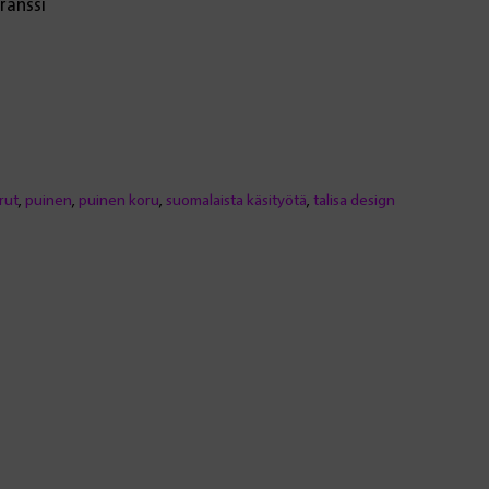
ranssi
rut
,
puinen
,
puinen koru
,
suomalaista käsityötä
,
talisa design