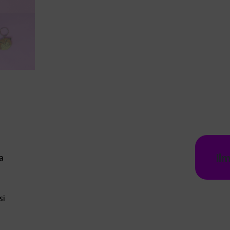
Il
a
si