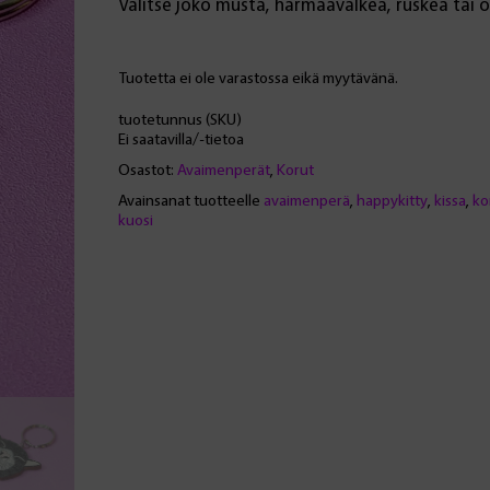
Valitse joko musta, harmaavalkea, ruskea tai o
Tuotetta ei ole varastossa eikä myytävänä.
tuotetunnus (SKU)
Ei saatavilla/-tietoa
Osastot:
Avaimenperät
,
Korut
Avainsanat tuotteelle
avaimenperä
,
happykitty
,
kissa
,
ko
kuosi