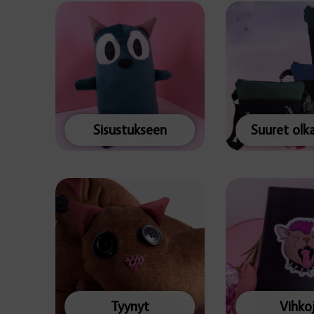
Sisustukseen
Suuret olk
Tyynyt
Vihko