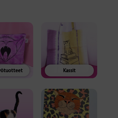
yötuotteet
Kassit