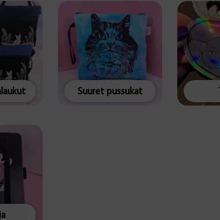
alaukut
Suuret pussukat
ja