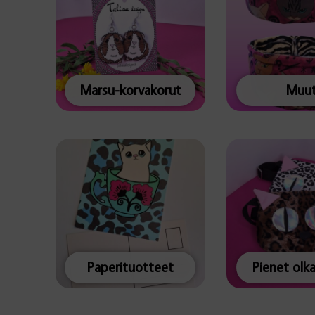
Marsu-korvakorut
Muu
Paperituotteet
Pienet olk