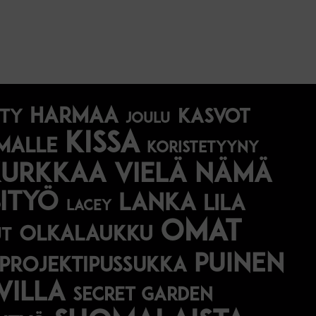
harmaa
Kasvot
tty
joulu
kissa
malle
koristetyyny
Kurkkaa vielä nämä
ityö
lanka
lila
lacey
omat
olkalaukku
ut
puinen
projektipussukka
villa
secret garden