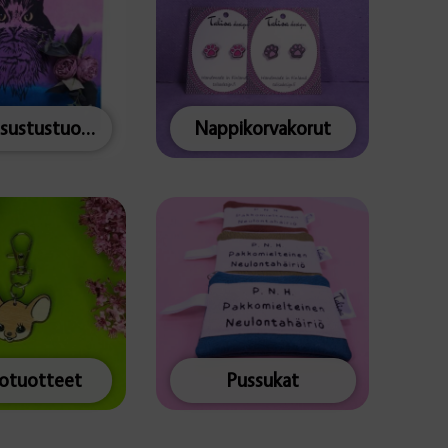
Muut sisustustuotteet
Nappikorvakorut
totuotteet
Pussukat