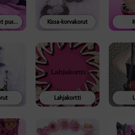
Keskikokoiset pussukat
Kissa-korvakorut
K
rut
Lahjakortti