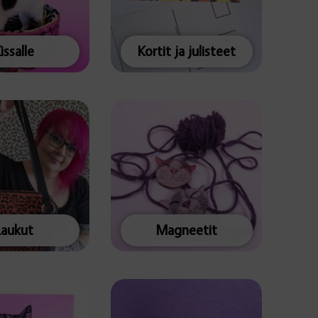
issalle
Kortit ja julisteet
Laukut
Magneetit