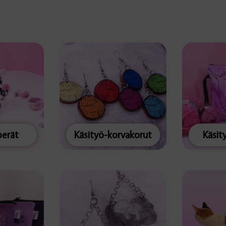
erät
Käsityö-korvakorut
Käsit