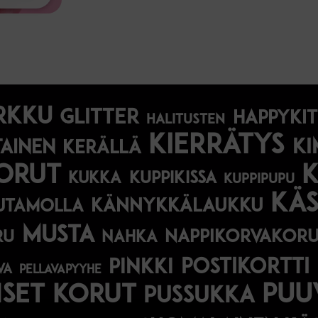
rkku
glitter
happyki
halitusten
kierrätys
ki
tainen
kerällä
orut
kukka
kuppikissa
kuppipupu
käs
kännykkälaukku
utamolla
musta
nappikorvakor
ru
nahka
postikortti
pinkki
va
pellavapyyhe
iset korut
puu
pussukka