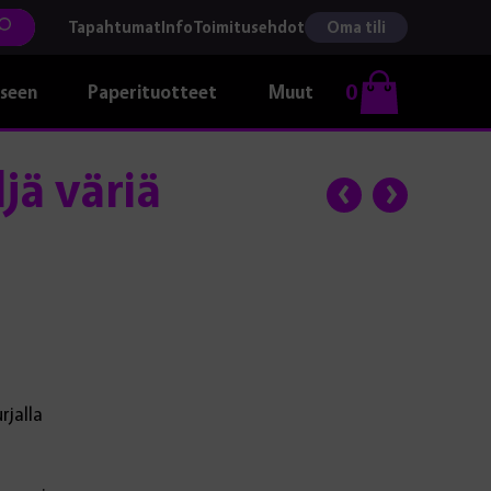
Tapahtumat
Info
Toimitusehdot
Oma tili
0
kseen
Paperituotteet
Muut
jä väriä
rjalla