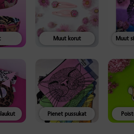
t
Muut korut
alaukut
Pienet pussukat
Pois