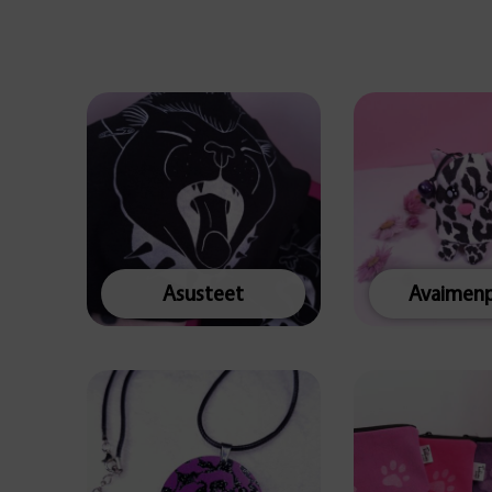
Asusteet
Avaimenp