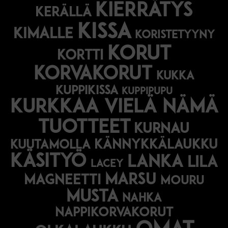
kierrätys
kerällä
kissa
kimalle
koristetyyny
korut
kortti
korvakorut
kukka
kuppikissa
kuppipupu
Kurkkaa vielä nämä
tuotteet
kurnau
kännykkälaukku
kuutamolla
käsityö
lanka
lila
lacey
marsu
magneetti
mouru
musta
nahka
nappikorvakorut