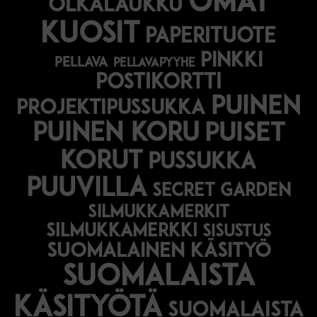
omat
olkalaukku
kuosit
paperituote
pinkki
pellava
pellavapyyhe
postikortti
puinen
projektipussukka
puinen koru
puiset
korut
pussukka
puuvilla
secret garden
silmukkamerkit
silmukkamerkki
sisustus
suomalainen käsityö
suomalaista
käsityötä
suomalaista