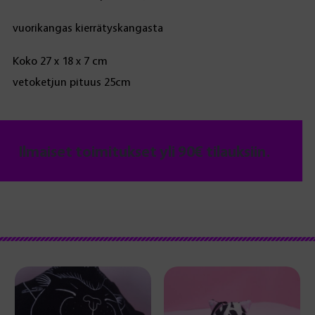
vuorikangas kierrätyskangasta
Koko 27 x 18 x 7 cm
vetoketjun pituus 25cm
Ilmaiset toimitukset yli 90€ tilauksiin.