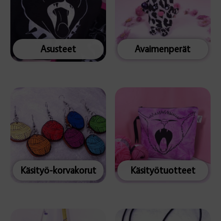
Asusteet
Avaimenperät
Käsityö-korvakorut
Käsityötuotteet