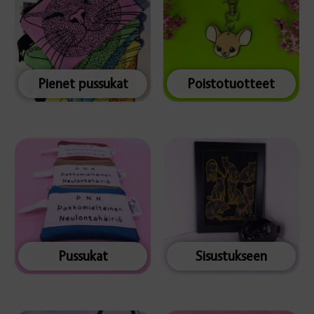
Pienet pussukat
Poistotuotteet
Pussukat
Sisustukseen