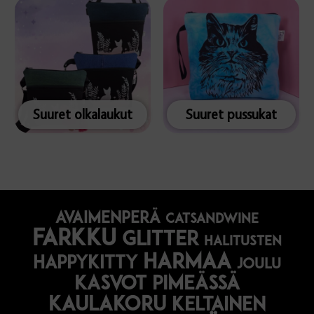
Suuret olkalaukut
Suuret pussukat
avaimenperä
catsandwine
farkku
glitter
halitusten
harmaa
happykitty
joulu
Kasvot pimeässä
kaulakoru
keltainen