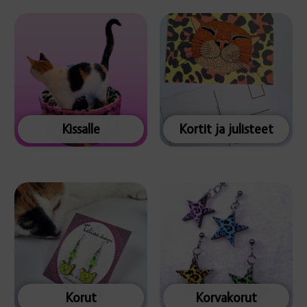
Kissalle
Kortit ja julisteet
Korut
Korvakorut