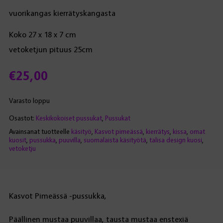
vuorikangas kierrätyskangasta
Koko 27 x 18 x 7 cm
vetoketjun pituus 25cm
€
25,00
Varasto loppu
Osastot:
Keskikokoiset pussukat
,
Pussukat
Avainsanat tuotteelle
käsityö
,
Kasvot pimeässä
,
kierrätys
,
kissa
,
omat
kuosit
,
pussukka
,
puuvilla
,
suomalaista käsityötä
,
talisa design kuosi
,
vetoketju
Kasvot Pimeässä -pussukka,
Päällinen mustaa puuvillaa, tausta mustaa enstexiä