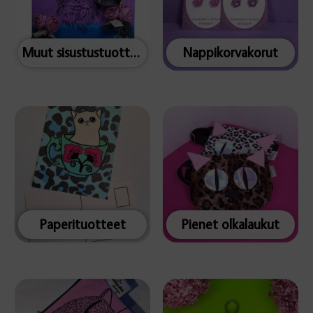
Muut sisustustuotteet
Nappikorvakorut
Paperituotteet
Pienet olkalaukut