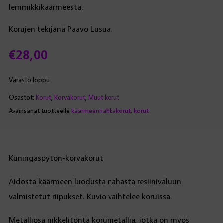
lemmikkikäärmeestä.
Korujen tekijänä Paavo Lusua.
€
28,00
Varasto loppu
Osastot:
Korut
,
Korvakorut
,
Muut korut
Avainsanat tuotteelle
käärmeennahkakorut
,
korut
Kuningaspyton-korvakorut
Aidosta käärmeen luodusta nahasta resiinivaluun
valmistetut riipukset. Kuvio vaihtelee koruissa.
Metalliosa nikkelitöntä korumetallia, jotka on myös