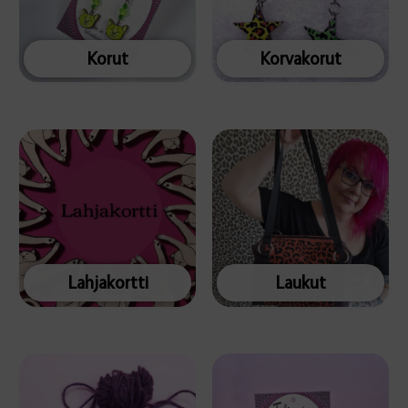
Korut
Korvakorut
Lahjakortti
Laukut