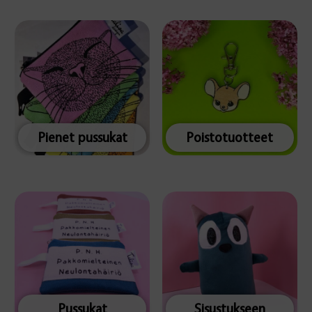
Pienet pussukat
Poistotuotteet
Pussukat
Sisustukseen