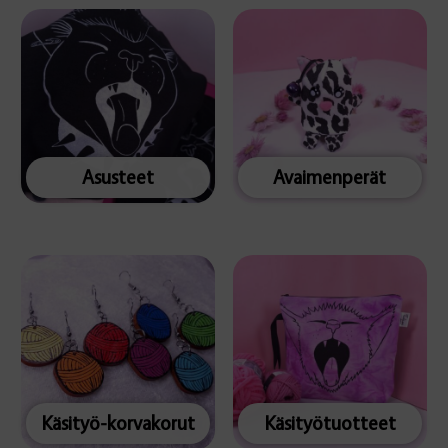
Asusteet
Avaimenperät
Käsityö-korvakorut
Käsityötuotteet