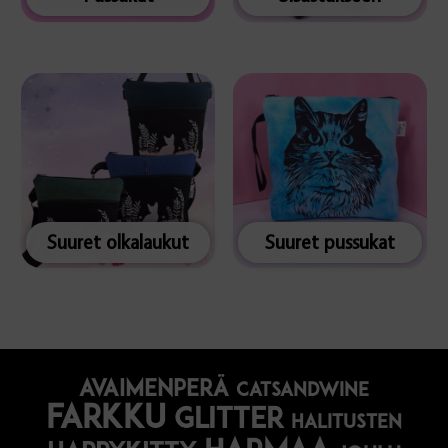
Suuret olkalaukut
Suuret pussukat
avaimenperä
catsandwine
farkku
glitter
halitusten