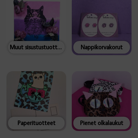
Muut sisustustuotteet
Nappikorvakorut
Paperituotteet
Pienet olkalaukut