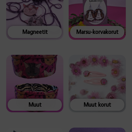
Magneetit
Marsu-korvakorut
Muut
Muut korut