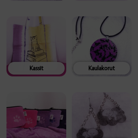
Kassit
Kaulakorut