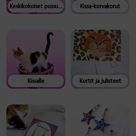
Keskikokoiset pussukat
Kissa-korvakorut
Kissalle
Kortit ja julisteet