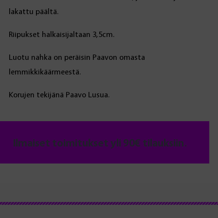
lakattu päältä.
Riipukset halkaisijaltaan 3,5cm.
Luotu nahka on peräisin Paavon omasta
lemmikkikäärmeestä.
Korujen tekijänä Paavo Lusua.
Ilmaiset toimitukset yli 90€ tilauksiin.