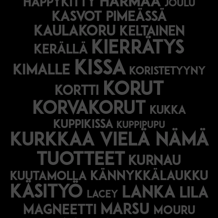
harmaa
happykitty
joulu
Kasvot pimeässä
kaulakoru
keltainen
kierrätys
kerällä
kissa
kimalle
koristetyyny
korut
kortti
korvakorut
kukka
kuppikissa
kuppipupu
Kurkkaa vielä nämä
tuotteet
kurnau
kännykkälaukku
kuutamolla
käsityö
lanka
lila
lacey
marsu
magneetti
mouru