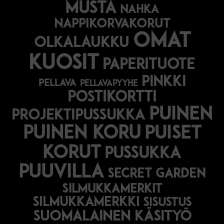
musta
nahka
nappikorvakorut
omat
olkalaukku
kuosit
paperituote
pinkki
pellava
pellavapyyhe
postikortti
puinen
projektipussukka
puinen koru
puiset
korut
pussukka
puuvilla
secret garden
silmukkamerkit
silmukkamerkki
sisustus
suomalainen käsityö