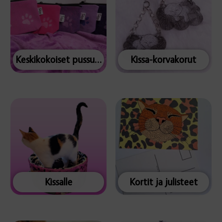
Keskikokoiset pussukat
Kissa-korvakorut
Kissalle
Kortit ja julisteet