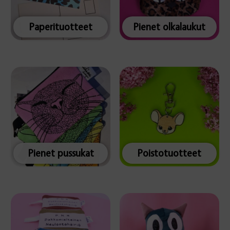
Paperituotteet
Pienet olkalaukut
Pienet pussukat
Poistotuotteet