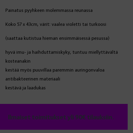
Painatus pyyhkeen molemmassa reunassa
Koko 57 x 43cm, värit: vaalea violetti tai turkoosi
(saattaa kutistua hieman ensimmäisessä pesussa)
hyvä imu- ja haihduttamiskyky, tuntuu miellyttävältä
kosteanakin
kestää myös puuvillaa paremmin auringonvaloa
antibakteerinen materiaali
kestävä ja laadukas
Ilmaiset toimitukset yli 90€ tilauksiin.