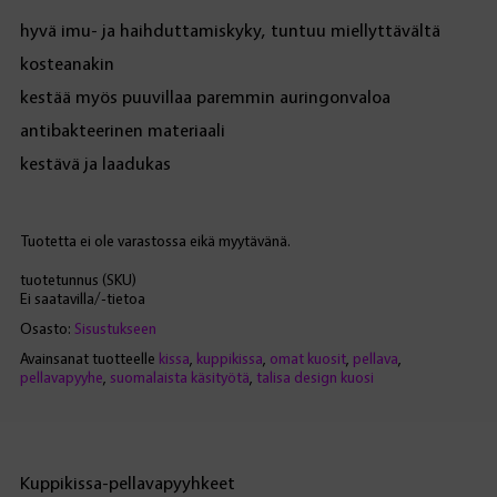
hyvä imu- ja haihduttamiskyky, tuntuu miellyttävältä
kosteanakin
kestää myös puuvillaa paremmin auringonvaloa
antibakteerinen materiaali
kestävä ja laadukas
Tuotetta ei ole varastossa eikä myytävänä.
tuotetunnus (SKU)
Ei saatavilla/-tietoa
Osasto:
Sisustukseen
Avainsanat tuotteelle
kissa
,
kuppikissa
,
omat kuosit
,
pellava
,
pellavapyyhe
,
suomalaista käsityötä
,
talisa design kuosi
Kuppikissa-pellavapyyhkeet