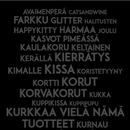
avaimenperä
catsandwine
farkku
glitter
halitusten
harmaa
happykitty
joulu
Kasvot pimeässä
kaulakoru
keltainen
kierrätys
kerällä
kissa
kimalle
koristetyyny
korut
kortti
korvakorut
kukka
kuppikissa
kuppipupu
Kurkkaa vielä nämä
tuotteet
kurnau