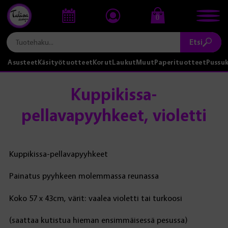
0
Etsi
Asusteet
Käsityötuotteet
Korut
Laukut
Muut
Paperituotteet
Pussu
Kuppikissa-
pellavapyyhkeet, violetti
Kuppikissa-pellavapyyhkeet
Painatus pyyhkeen molemmassa reunassa
Koko 57 x 43cm, värit: vaalea violetti tai turkoosi
(saattaa kutistua hieman ensimmäisessä pesussa)