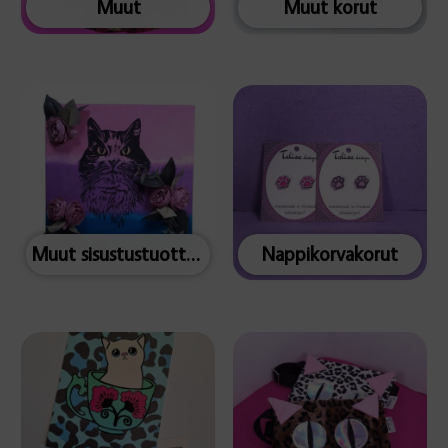
Muut
Muut korut
Muut sisustustuotteet
Nappikorvakorut