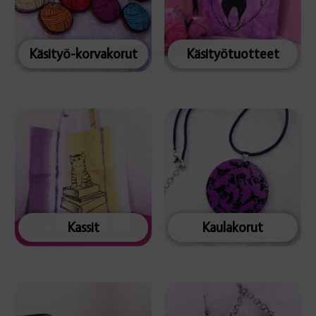
Käsityö-korvakorut
Käsityötuotteet
Kassit
Kaulakorut