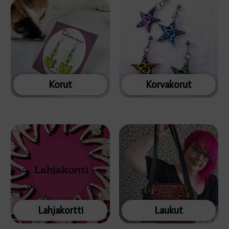
Korut
Korvakorut
Lahjakortti
Laukut