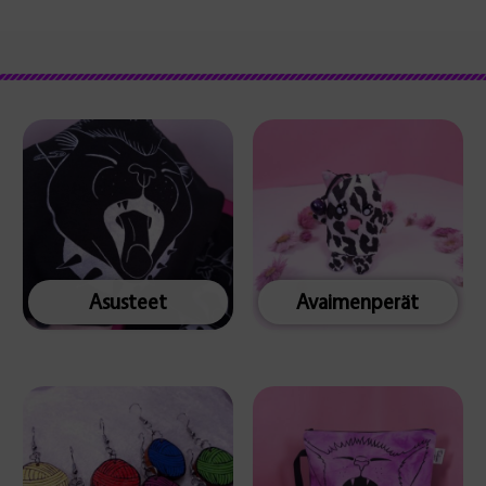
Asusteet
Avaimenperät