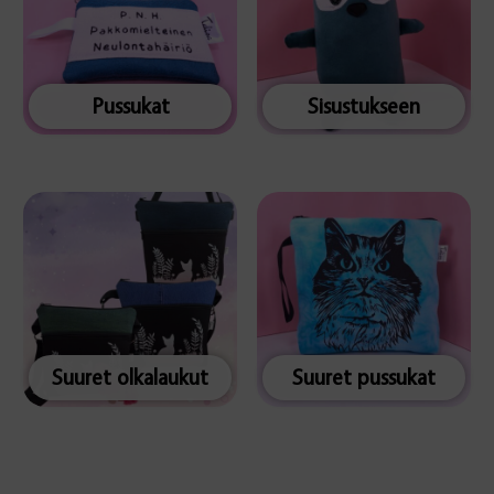
Pussukat
Sisustukseen
Suuret olkalaukut
Suuret pussukat