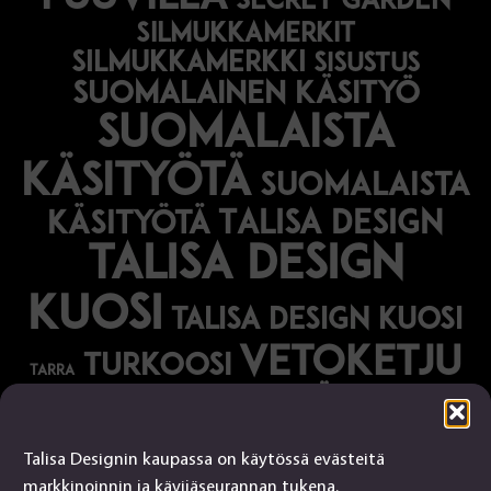
secret garden
silmukkamerkit
silmukkamerkki
sisustus
suomalainen käsityö
suomalaista
käsityötä
suomalaista
Talisa Design
käsityötä
talisa design
kuosi
talisa design kuosi
vetoketju
turkoosi
tarra
vihreä
vihko
Talisa Designin kaupassa on käytössä evästeitä
Talisa Design
markkinoinnin ja kävijäseurannan tukena.