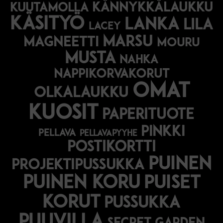
kännykkälaukku
kuutamolla
käsityö
lanka
lila
lacey
marsu
magneetti
mouru
musta
nahka
nappikorvakorut
omat
olkalaukku
kuosit
paperituote
pinkki
pellava
pellavapyyhe
postikortti
puinen
projektipussukka
puinen koru
puiset
korut
pussukka
puuvilla