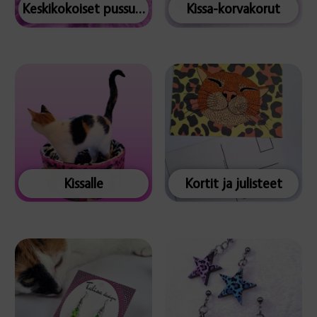
Keskikokoiset pussukat
Kissa-korvakorut
Kissalle
Kortit ja julisteet