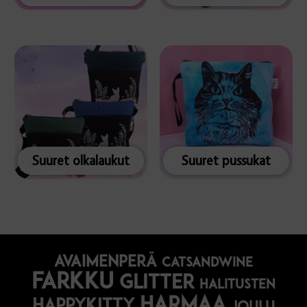
Suuret olkalaukut
Suuret pussukat
avaimenperä
catsandwine
farkku
glitter
halitusten
harmaa
happykitty