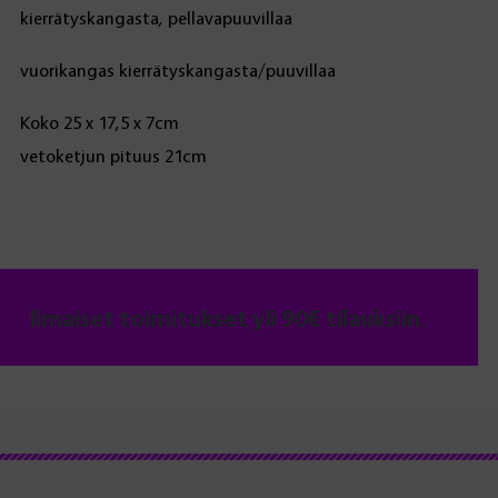
kierrätyskangasta, pellavapuuvillaa
vuorikangas kierrätyskangasta/puuvillaa
Koko 25 x 17,5 x 7cm
vetoketjun pituus 21cm
Ilmaiset toimitukset yli 90€ tilauksiin.