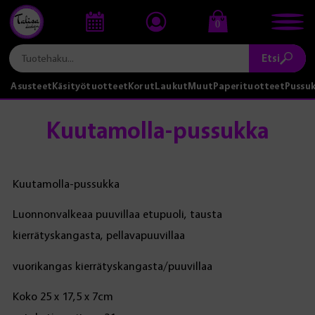
0
Etsi
Asusteet
Käsityötuotteet
Korut
Laukut
Muut
Paperituotteet
Pussu
Kuutamolla-pussukka
Kuutamolla-pussukka
Luonnonvalkeaa puuvillaa etupuoli, tausta
kierrätyskangasta, pellavapuuvillaa
vuorikangas kierrätyskangasta/puuvillaa
Koko 25 x 17,5 x 7cm