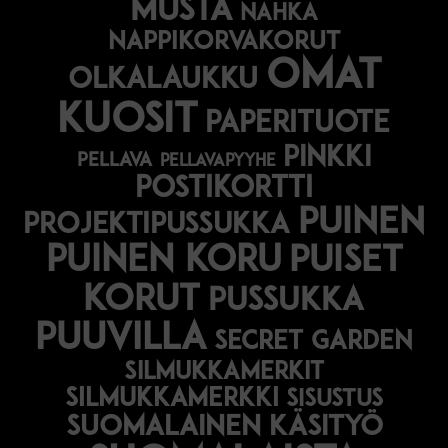
musta
nahka
nappikorvakorut
omat
olkalaukku
kuosit
paperituote
pinkki
pellava
pellavapyyhe
postikortti
puinen
projektipussukka
puinen koru
puiset
korut
pussukka
puuvilla
secret garden
silmukkamerkit
silmukkamerkki
sisustus
suomalainen käsityö