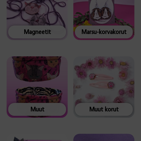
Magneetit
Marsu-korvakorut
Muut
Muut korut