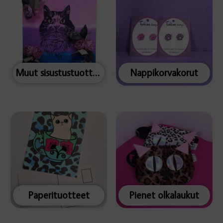
Muut sisustustuotteet
Nappikorvakorut
Paperituotteet
Pienet olkalaukut