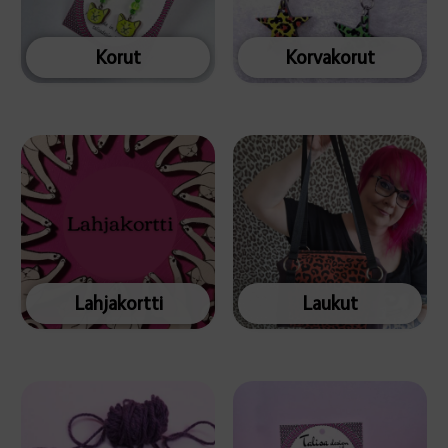
Korut
Korvakorut
Lahjakortti
Laukut