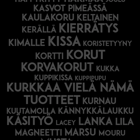
joulu
Kasvot pimeässä
kaulakoru
keltainen
kierrätys
kerällä
kissa
kimalle
koristetyyny
korut
kortti
korvakorut
kukka
kuppikissa
kuppipupu
Kurkkaa vielä nämä
tuotteet
kurnau
kännykkälaukku
kuutamolla
käsityö
lanka
lila
lacey
marsu
magneetti
mouru