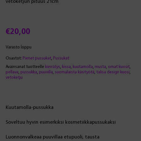
vetoketjun pituus 21cm
€
20,00
Varasto loppu
Osastot:
Pienet pussukat
,
Pussukat
Avainsanat tuotteelle
kierrätys
,
kissa
,
kuutamolla
,
musta
,
omat kuosit
,
pellava
,
pussukka
,
puuvilla
,
suomalaista käsityötä
,
talisa design kuosi
,
vetoketju
Kuutamolla-pussukka
Soveltuu hyvin esimerkiksi kosmetiikkapussukaksi
Luonnonvalkeaa puuvillaa etupuoli, tausta