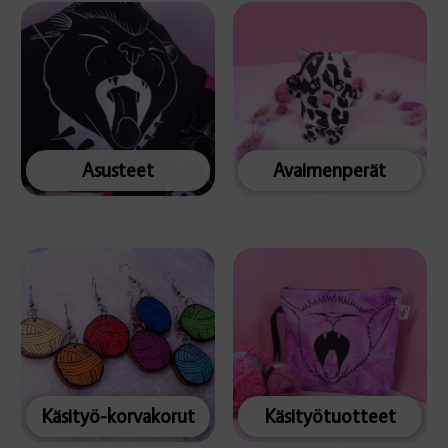
Asusteet
Avaimenperät
Käsityö-korvakorut
Käsityötuotteet