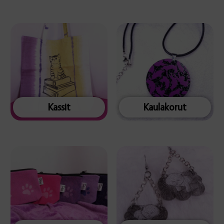
Kassit
Kaulakorut