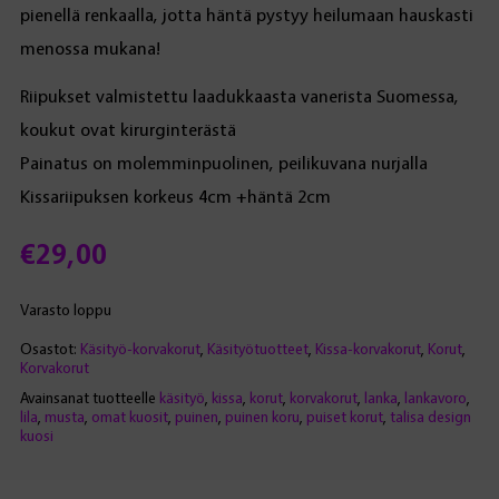
pienellä renkaalla, jotta häntä pystyy heilumaan hauskasti
menossa mukana!
Riipukset valmistettu laadukkaasta vanerista Suomessa,
koukut ovat kirurginterästä
Painatus on molemminpuolinen, peilikuvana nurjalla
Kissariipuksen korkeus 4cm +häntä 2cm
€
29,00
Varasto loppu
Osastot:
Käsityö-korvakorut
,
Käsityötuotteet
,
Kissa-korvakorut
,
Korut
,
Korvakorut
Avainsanat tuotteelle
käsityö
,
kissa
,
korut
,
korvakorut
,
lanka
,
lankavoro
,
lila
,
musta
,
omat kuosit
,
puinen
,
puinen koru
,
puiset korut
,
talisa design
kuosi