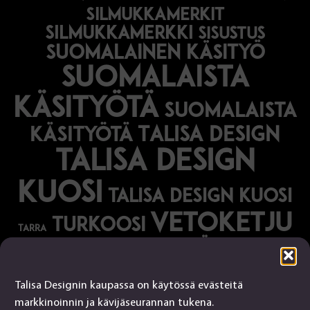
silmukkamerkit
silmukkamerkki
sisustus
suomalainen käsityö
suomalaista
käsityötä
suomalaista
Talisa Design
käsityötä
talisa design
kuosi
talisa design kuosi
vetoketju
turkoosi
tarra
vihreä
vihko
Talisa Designin kaupassa on käytössä evästeitä
Talisa Design
markkinoinnin ja kävijäseurannan tukena.