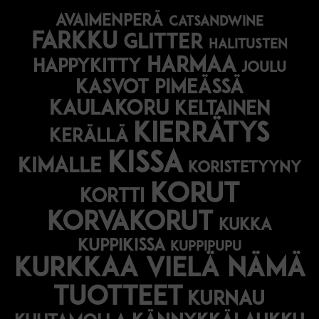
avaimenperä
catsandwine
farkku
glitter
halitusten
harmaa
happykitty
joulu
Kasvot pimeässä
kaulakoru
keltainen
kierrätys
kerällä
kissa
kimalle
koristetyyny
korut
kortti
korvakorut
kukka
kuppikissa
kuppipupu
Kurkkaa vielä nämä
tuotteet
kurnau