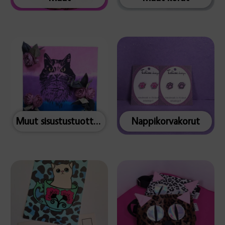
Muut sisustustuotteet
Nappikorvakorut