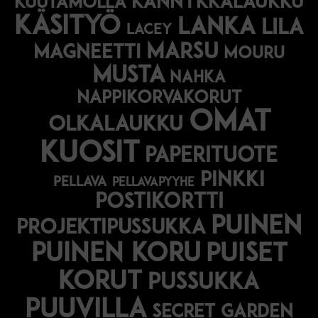
kännykkälaukku
kuutamolla
käsityö
lanka
lila
lacey
marsu
magneetti
mouru
musta
nahka
nappikorvakorut
omat
olkalaukku
kuosit
paperituote
pinkki
pellava
pellavapyyhe
postikortti
puinen
projektipussukka
puinen koru
puiset
korut
pussukka
puuvilla
secret garden