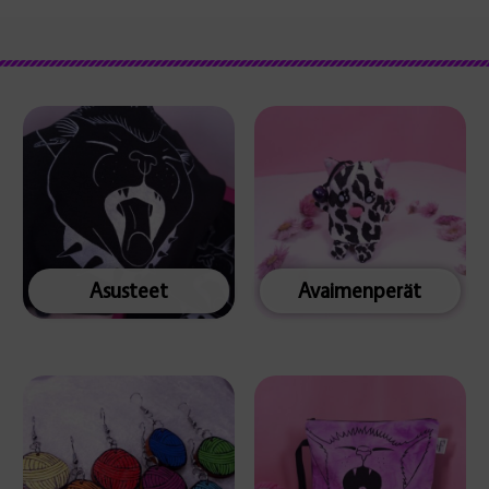
Asusteet
Avaimenperät