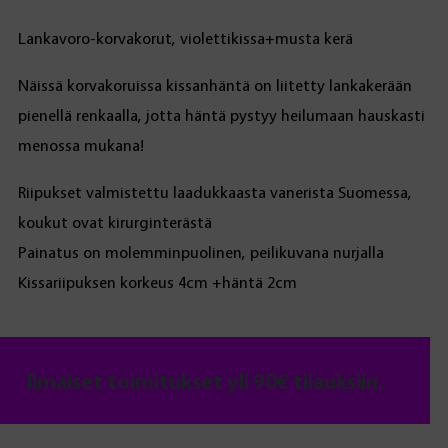
Lankavoro-korvakorut, violettikissa+musta kerä
Näissä korvakoruissa kissanhäntä on liitetty lankakerään
pienellä renkaalla, jotta häntä pystyy heilumaan hauskasti
menossa mukana!
Riipukset valmistettu laadukkaasta vanerista Suomessa,
koukut ovat kirurginterästä
Painatus on molemminpuolinen, peilikuvana nurjalla
Kissariipuksen korkeus 4cm +häntä 2cm
Ilmaiset toimitukset yli 90€ tilauksiin.