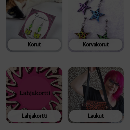
Korut
Korvakorut
Lahjakortti
Laukut