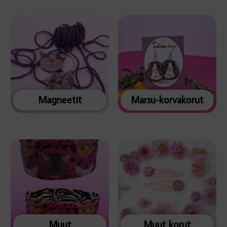
Magneetit
Marsu-korvakorut
Muut
Muut korut