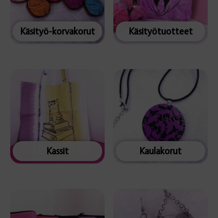
Käsityö-korvakorut
Käsityötuotteet
Kassit
Kaulakorut