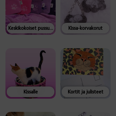
Keskikokoiset pussukat
Kissa-korvakorut
Kissalle
Kortit ja julisteet