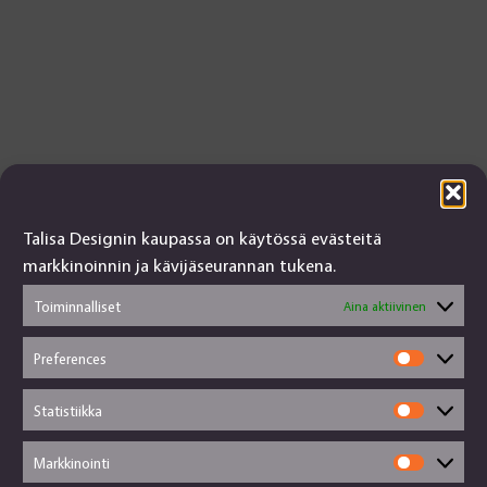
Talisa Designin kaupassa on käytössä evästeitä
markkinoinnin ja kävijäseurannan tukena.
Toiminnalliset
Aina aktiivinen
Preferences
Prefere
Talisa Design
tanjalusua@gmail.com
Statistiikka
Statisti
050-4917845
Jälleenmyyjät
Markkinointi
Markkin
Käsityökortteli