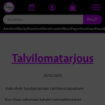
0
Etsi
Asusteet
Käsityötuotteet
Korut
Laukut
Muut
Paperituotteet
Pussu
Talvilomatarjous
28/02/2025
Vielä ehdit hyödyntämään talvilomatarjouksen!
Kun tilaat vähintään kahdet normaalihintaiset