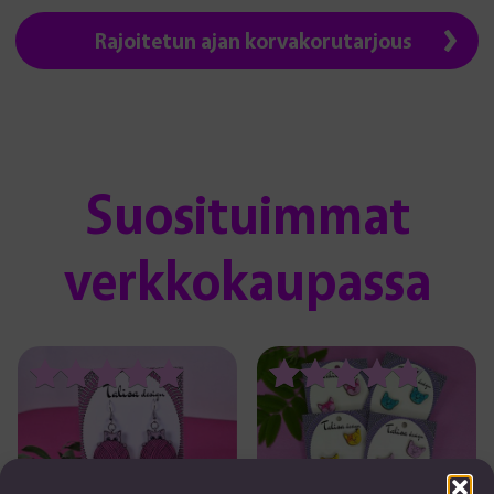
Rajoitetun ajan korvakorutarjous
Suosituimmat
verkkokaupassa
Tällä
Tällä
tuotteella
tuotteella
on
on
Arvostelu
Arvostelu
useampi
useampi
tuotteesta:
tuotteesta:
muunnelma.
muunnelma.
5.00
4.67
Voit
Voit