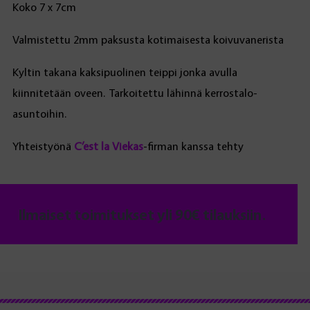
Koko 7 x 7cm
Valmistettu 2mm paksusta kotimaisesta koivuvanerista
Kyltin takana kaksipuolinen teippi jonka avulla
kiinnitetään oveen. Tarkoitettu lähinnä kerrostalo-
asuntoihin.
Yhteistyönä
C’est la Viekas
-firman kanssa tehty
Ilmaiset toimitukset yli 90€ tilauksiin.