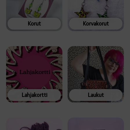
Korut
Korvakorut
Lahjakortti
Laukut