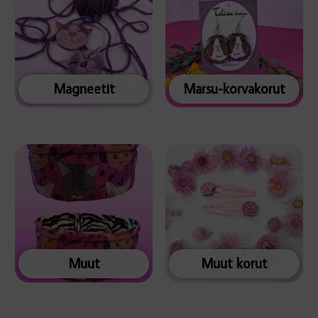
Magneetit
Marsu-korvakorut
Muut
Muut korut