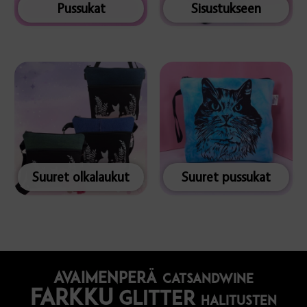
Pussukat
Sisustukseen
Suuret olkalaukut
Suuret pussukat
avaimenperä
catsandwine
farkku
glitter
halitusten