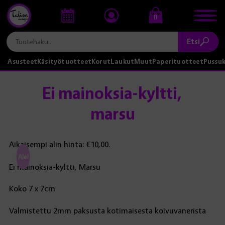
0
Etsi
Asusteet
Käsityötuotteet
Korut
Laukut
Muut
Paperituotteet
Pussu
Ei mainoksia-kyltti,
marsu
Aikaisempi alin hinta:
€
10,00
.
Ale!
Ei mainoksia-kyltti, Marsu
Koko 7 x 7cm
Valmistettu 2mm paksusta kotimaisesta koivuvanerista