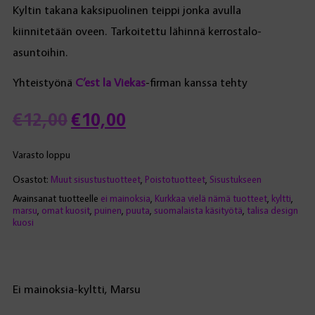
Kyltin takana kaksipuolinen teippi jonka avulla
kiinnitetään oveen. Tarkoitettu lähinnä kerrostalo-
asuntoihin.
Yhteistyönä
C’est la Viekas
-firman kanssa tehty
Alkuperäinen
Nykyinen
€
12,00
€
10,00
hinta
hinta
Varasto loppu
Osastot:
Muut sisustustuotteet
,
Poistotuotteet
,
Sisustukseen
oli:
on:
Avainsanat tuotteelle
ei mainoksia
,
Kurkkaa vielä nämä tuotteet
,
kyltti
,
marsu
,
omat kuosit
,
puinen
,
puuta
,
suomalaista käsityötä
,
talisa design
€12,00.
€10,00.
kuosi
Ei mainoksia-kyltti, Marsu