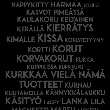
harmaa
happykitty
joulu
Kasvot pimeässä
kaulakoru
keltainen
kierrätys
kerällä
kissa
kimalle
koristetyyny
korut
kortti
korvakorut
kukka
kuppikissa
kuppipupu
Kurkkaa vielä nämä
tuotteet
kurnau
kännykkälaukku
kuutamolla
käsityö
lanka
lila
lacey