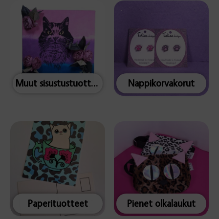
Muut sisustustuotteet
Nappikorvakorut
Paperituotteet
Pienet olkalaukut