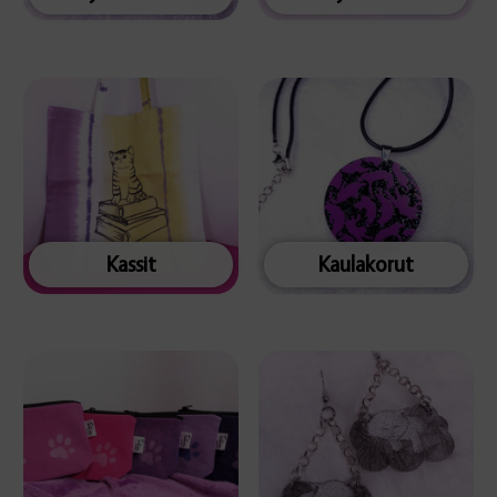
Kassit
Kaulakorut