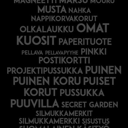
marsu
magneetti
mouru
musta
nahka
nappikorvakorut
omat
olkalaukku
kuosit
paperituote
pinkki
pellava
pellavapyyhe
postikortti
puinen
projektipussukka
puinen koru
puiset
korut
pussukka
puuvilla
secret garden
silmukkamerkit
silmukkamerkki
sisustus