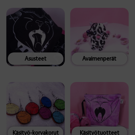
Asusteet
Avaimenperät
Käsityö-korvakorut
Käsityötuotteet