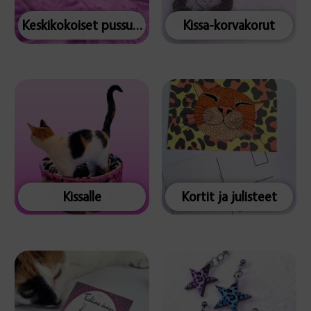
Keskikokoiset pussukat
Kissa-korvakorut
Kissalle
Kortit ja julisteet