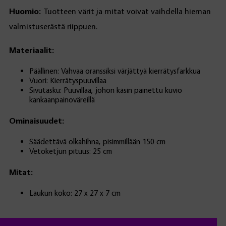
Huomio:
Tuotteen värit ja mitat voivat vaihdella hieman
valmistuserästä riippuen.
Materiaalit:
Päällinen: Vahvaa oranssiksi värjättyä kierrätysfarkkua
Vuori: Kierrätyspuuvillaa
Sivutasku: Puuvillaa, johon käsin painettu kuvio
kankaanpainoväreillä
Ominaisuudet:
Säädettävä olkahihna, pisimmillään 150 cm
Vetoketjun pituus: 25 cm
Mitat:
Laukun koko: 27 x 27 x 7 cm