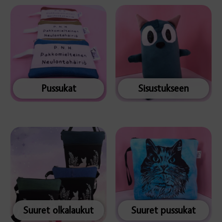
Pussukat
Sisustukseen
Suuret olkalaukut
Suuret pussukat