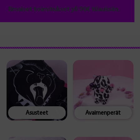
Ilmaiset toimitukset yli 90€ tilauksiin.
Asusteet
Avaimenperät