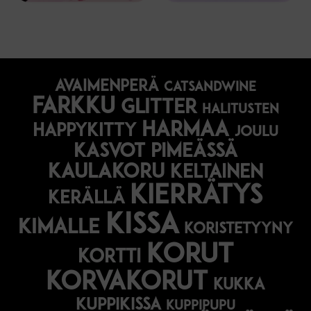
avaimenperä
catsandwine
farkku
glitter
halitusten
harmaa
happykitty
joulu
Kasvot pimeässä
kaulakoru
keltainen
kierrätys
kerällä
kissa
kimalle
koristetyyny
korut
kortti
korvakorut
kukka
kuppikissa
kuppipupu