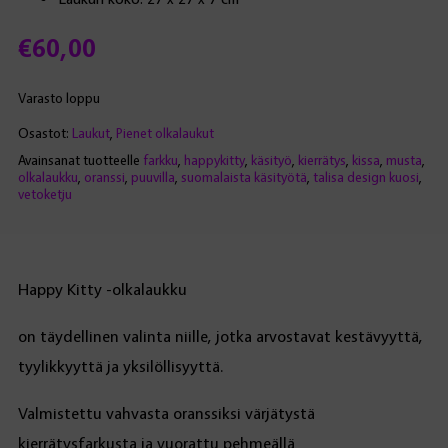
€
60,00
Varasto loppu
Osastot:
Laukut
,
Pienet olkalaukut
Avainsanat tuotteelle
farkku
,
happykitty
,
käsityö
,
kierrätys
,
kissa
,
musta
,
olkalaukku
,
oranssi
,
puuvilla
,
suomalaista käsityötä
,
talisa design kuosi
,
vetoketju
Happy Kitty -olkalaukku
on täydellinen valinta niille, jotka arvostavat kestävyyttä,
tyylikkyyttä ja yksilöllisyyttä.
Valmistettu vahvasta oranssiksi värjätystä
kierrätysfarkusta ja vuorattu pehmeällä