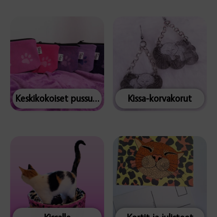
Keskikokoiset pussukat
Kissa-korvakorut