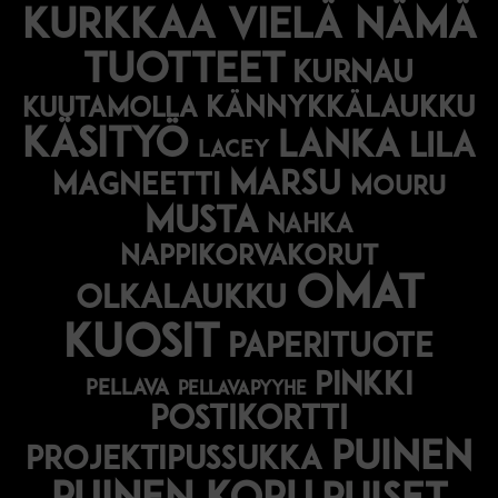
Kurkkaa vielä nämä
tuotteet
kurnau
kännykkälaukku
kuutamolla
käsityö
lanka
lila
lacey
marsu
magneetti
mouru
musta
nahka
nappikorvakorut
omat
olkalaukku
kuosit
paperituote
pinkki
pellava
pellavapyyhe
postikortti
puinen
projektipussukka