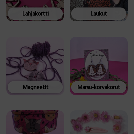
Lahjakortti
Laukut
Magneetit
Marsu-korvakorut