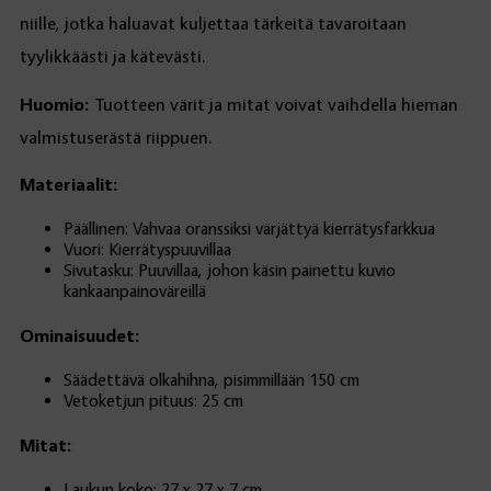
niille, jotka haluavat kuljettaa tärkeitä tavaroitaan
tyylikkäästi ja kätevästi.
Huomio:
Tuotteen värit ja mitat voivat vaihdella hieman
valmistuserästä riippuen.
Materiaalit:
Päällinen: Vahvaa oranssiksi värjättyä kierrätysfarkkua
Vuori: Kierrätyspuuvillaa
Sivutasku: Puuvillaa, johon käsin painettu kuvio
kankaanpainoväreillä
Ominaisuudet:
Säädettävä olkahihna, pisimmillään 150 cm
Vetoketjun pituus: 25 cm
Mitat:
Laukun koko: 27 x 27 x 7 cm