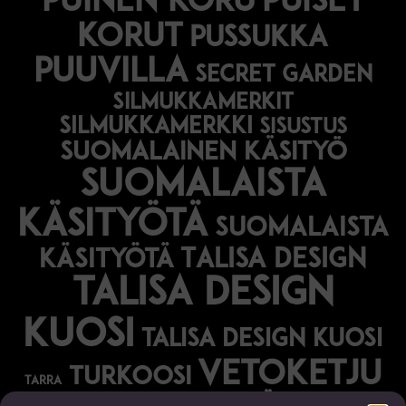
puinen koru
puiset
korut
pussukka
puuvilla
secret garden
silmukkamerkit
silmukkamerkki
sisustus
suomalainen käsityö
suomalaista
käsityötä
suomalaista
Talisa Design
käsityötä
talisa design
kuosi
talisa design kuosi
vetoketju
turkoosi
tarra