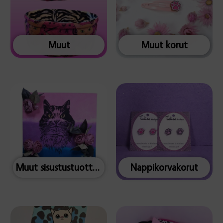
Muut
Muut korut
Muut sisustustuotteet
Nappikorvakorut