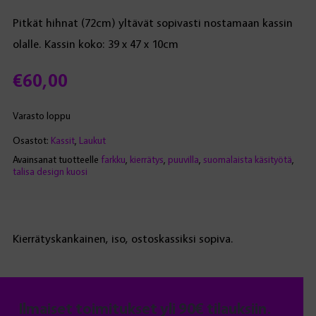
Pitkät hihnat (72cm) yltävät sopivasti nostamaan kassin
olalle. Kassin koko: 39 x 47 x 10cm
€
60,00
Varasto loppu
Osastot:
Kassit
,
Laukut
Avainsanat tuotteelle
farkku
,
kierrätys
,
puuvilla
,
suomalaista käsityötä
,
talisa design kuosi
Kierrätyskankainen, iso, ostoskassiksi sopiva.
Ilmaiset toimitukset yli 90€ tilauksiin.