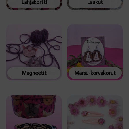
Lahjakortti
Laukut
Magneetit
Marsu-korvakorut