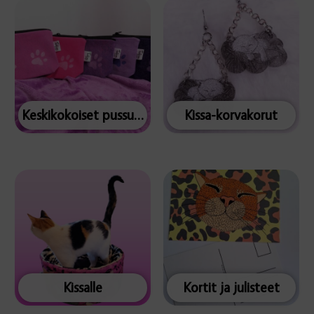
Keskikokoiset pussukat
Kissa-korvakorut
Kissalle
Kortit ja julisteet