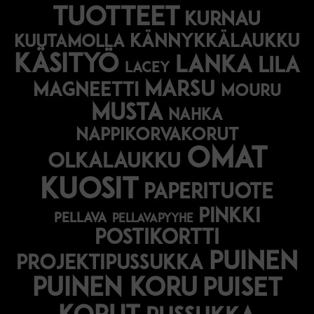
tuotteet
kurnau
kännykkälaukku
kuutamolla
käsityö
lanka
lila
lacey
marsu
magneetti
mouru
musta
nahka
nappikorvakorut
omat
olkalaukku
kuosit
paperituote
pinkki
pellava
pellavapyyhe
postikortti
puinen
projektipussukka
puinen koru
puiset