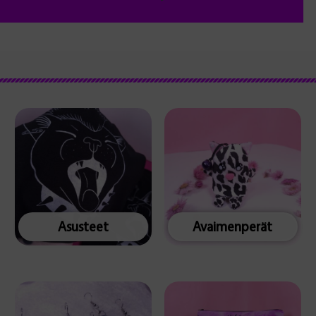
Asusteet
Avaimenperät