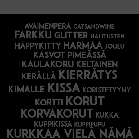
avaimenperä
catsandwine
farkku
glitter
halitusten
harmaa
happykitty
joulu
Kasvot pimeässä
kaulakoru
keltainen
kierrätys
kerällä
kissa
kimalle
koristetyyny
korut
kortti
korvakorut
kukka
kuppikissa
kuppipupu
Kurkkaa vielä nämä