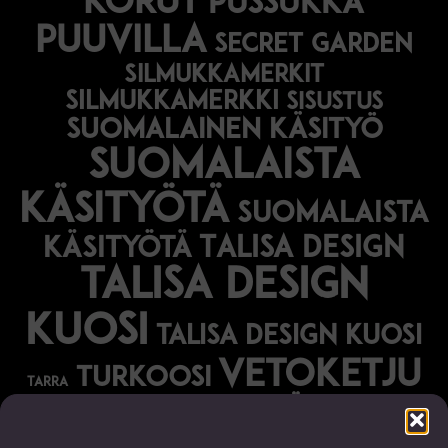
korut
pussukka
puuvilla
secret garden
silmukkamerkit
silmukkamerkki
sisustus
suomalainen käsityö
suomalaista
käsityötä
suomalaista
Talisa Design
käsityötä
talisa design
kuosi
talisa design kuosi
vetoketju
turkoosi
tarra
vihreä
vihko