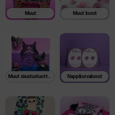
Muut
Muut korut
Muut sisustustuotteet
Nappikorvakorut