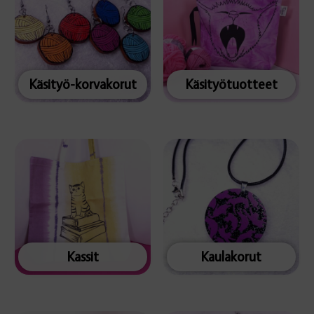
Käsityö-korvakorut
Käsityötuotteet
Kassit
Kaulakorut