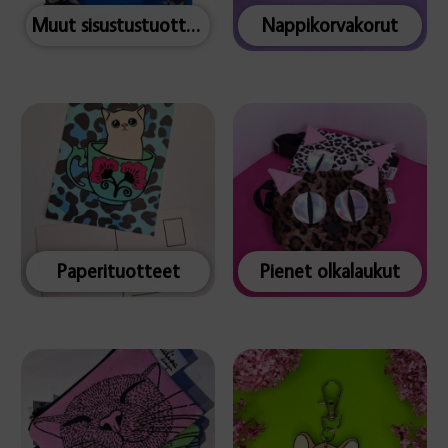
Muut sisustustuotteet
Nappikorvakorut
Paperituotteet
Pienet olkalaukut