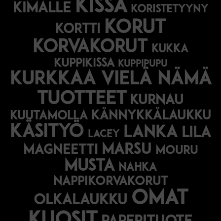
kissa
kimalle
koristetyyny
korut
kortti
korvakorut
kukka
kuppikissa
kuppipupu
Kurkkaa vielä nämä
tuotteet
kurnau
kännykkälaukku
kuutamolla
käsityö
lanka
lila
lacey
marsu
magneetti
mouru
musta
nahka
nappikorvakorut
omat
olkalaukku
kuosit