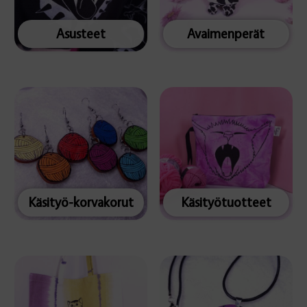
Asusteet
Avaimenperät
Käsityö-korvakorut
Käsityötuotteet