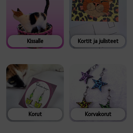
Kissalle
Kortit ja julisteet
Korut
Korvakorut