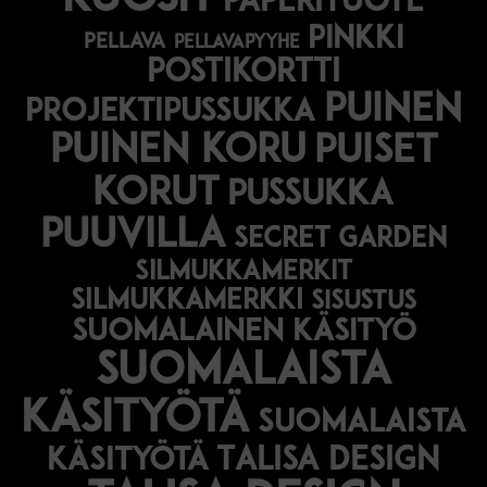
paperituote
pinkki
pellava
pellavapyyhe
postikortti
puinen
projektipussukka
puinen koru
puiset
korut
pussukka
puuvilla
secret garden
silmukkamerkit
silmukkamerkki
sisustus
suomalainen käsityö
suomalaista
käsityötä
suomalaista
Talisa Design
käsityötä