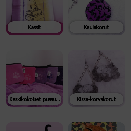
Kassit
Kaulakorut
Keskikokoiset pussukat
Kissa-korvakorut