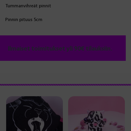
Tummanvihreät pinnit
Pinnin pituus 5cm
Ilmaiset toimitukset yli 90€ tilauksiin.