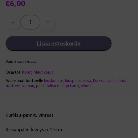
€
6,00
-
+
KurNau-
pinnit,
vihreät
Lisää ostoskoriin
määrä
Vain 2 varastossa
Osastot:
Korut
,
Muut korut
Avainsanat tuotteelle
hiuskoriste
,
hiuspinni
,
kissa
,
Kurkkaa vielä nämä
tuotteet
,
kurnau
,
pinni
,
talisa design kuosi
,
vihreä
KurNau-pinnit, vihreät
Kissanpään leveys n.1,5cm