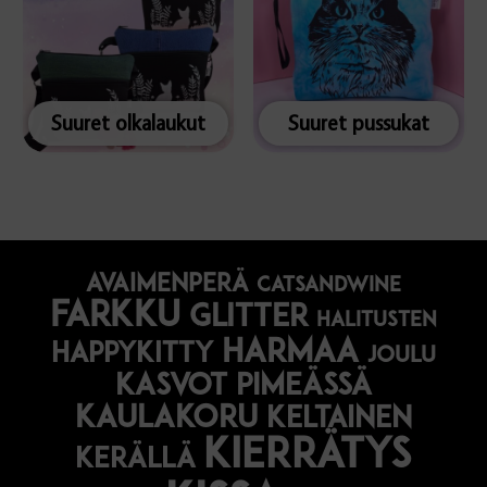
Suuret olkalaukut
Suuret pussukat
avaimenperä
catsandwine
farkku
glitter
halitusten
harmaa
happykitty
joulu
Kasvot pimeässä
kaulakoru
keltainen
kierrätys
kerällä