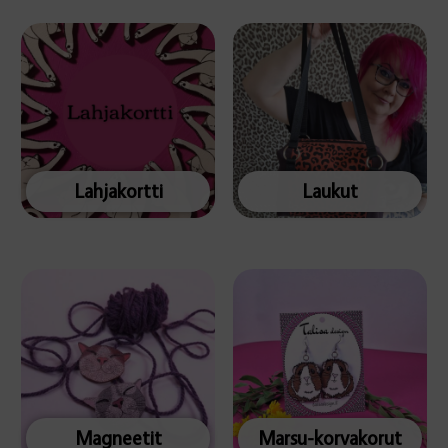
Lahjakortti
Laukut
Magneetit
Marsu-korvakorut