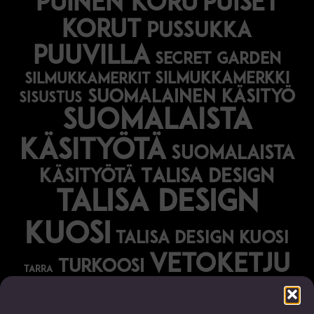
puinen koru
puiset
korut
pussukka
puuvilla
secret garden
silmukkamerkki
silmukkamerkit
suomalainen käsityö
sisustus
suomalaista
käsityötä
suomalaista
käsityötä
Talisa Design
talisa design
kuosi
talisa design kuosi
vetoketju
turkoosi
tarra
vihreä
vihko