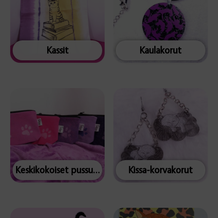
Kassit
Kaulakorut
Keskikokoiset pussukat
Kissa-korvakorut