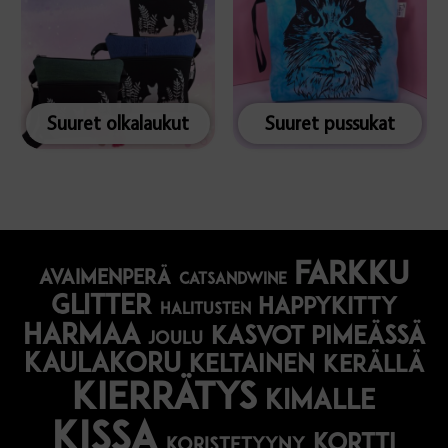
Suuret olkalaukut
Suuret pussukat
farkku
avaimenperä
catsandwine
glitter
happykitty
halitusten
harmaa
Kasvot pimeässä
joulu
kaulakoru
keltainen
kerällä
kierrätys
kimalle
kissa
kortti
koristetyyny