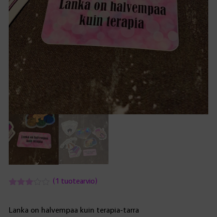
(
1
tuotearvio)
Arvio
1
3.00
5:stä
Lanka on halvempaa kuin terapia-tarra
perustuen