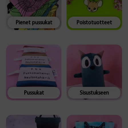
Pienet pussukat
Poistotuotteet
Pussukat
Sisustukseen