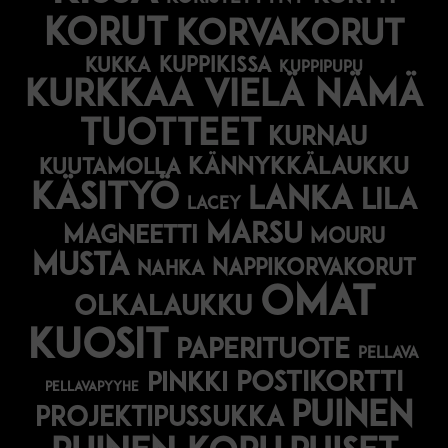
korut
korvakorut
kukka
kuppikissa
kuppipupu
Kurkkaa vielä nämä
tuotteet
kurnau
kännykkälaukku
kuutamolla
käsityö
lanka
lila
lacey
marsu
magneetti
mouru
musta
nappikorvakorut
nahka
omat
olkalaukku
kuosit
paperituote
pellava
postikortti
pinkki
pellavapyyhe
puinen
projektipussukka