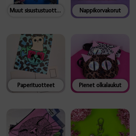
Muut sisustustuotteet
Nappikorvakorut
Paperituotteet
Pienet olkalaukut