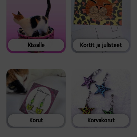
Kissalle
Kortit ja julisteet
Korut
Korvakorut