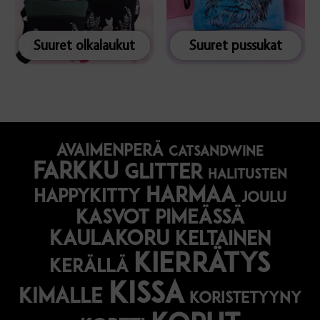
Suuret olkalaukut
Suuret pussukat
avaimenperä
catsandwine
farkku
glitter
halitusten
harmaa
happykitty
joulu
Kasvot pimeässä
kaulakoru
keltainen
kierrätys
kerällä
kissa
kimalle
koristetyyny