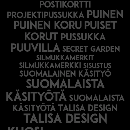
postikortti
puinen
projektipussukka
puinen koru
puiset
korut
pussukka
puuvilla
secret garden
silmukkamerkit
silmukkamerkki
sisustus
suomalainen käsityö
suomalaista
käsityötä
suomalaista
Talisa Design
käsityötä
talisa design