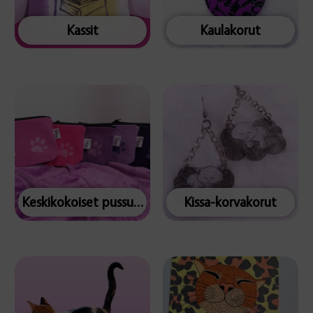
Kassit
Kaulakorut
Keskikokoiset pussukat
Kissa-korvakorut