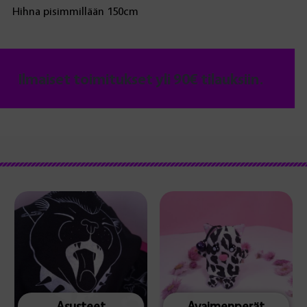
Hihna pisimmillään 150cm
Ilmaiset toimitukset yli 90€ tilauksiin.
Asusteet
Avaimenperät