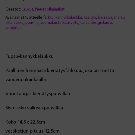
Osastot:
Laukut
,
Pienet olkalaukut
Avainsanat tuotteelle
farkku
,
kännykkälaukku
,
käsityö
,
kierrätys
,
marsu
,
olkalaukku
,
puuvilla
,
suomalaista käsityötä
,
talisa design kuosi
,
vetoketju
Tupsu-kännykkälaukku
Päällinen harmaata kierrätysfarkkua, joka on tuettu
vanuvuorikankaalla
Vuorikangas kierrätyspuuvillaa
Sivutasku valkeaa puuvillaa
Koko 14,5 x 22,5cm
vetoketjun pituus 12,5cm