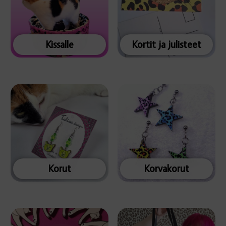
Kissalle
Kortit ja julisteet
Korut
Korvakorut