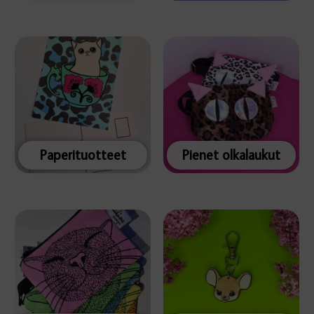
Paperituotteet
Pienet olkalaukut