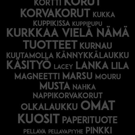
korut
kortti
korvakorut
kukka
kuppikissa
kuppipupu
Kurkkaa vielä nämä
tuotteet
kurnau
kännykkälaukku
kuutamolla
käsityö
lanka
lila
lacey
marsu
magneetti
mouru
musta
nahka
nappikorvakorut
omat
olkalaukku
kuosit
paperituote
pinkki
pellava
pellavapyyhe