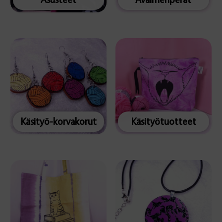
Käsityö-korvakorut
Käsityötuotteet