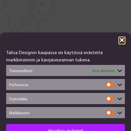
Talisa Designin kaupassa on käytössä evästeitä
markkinoinnin ja kävijäseurannan tukena.
Toiminnalliset
Aina aktiivinen
Talisa Design
Preferences
Prefere
tanjalusua@gmail.com
050-4917845
Statistiikka
Statisti
Jälleenmyyjät
Käsityökortteli
Markkinointi
Markkin
Toimitusehdot
Evästekäytännöt
Hyväksy evästeet