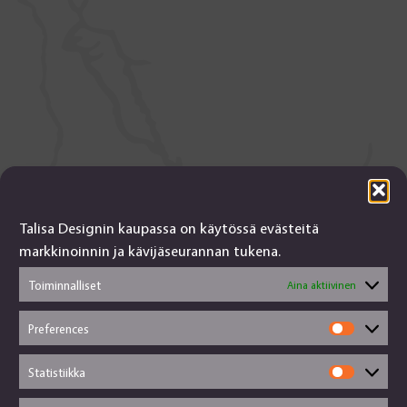
Talisa Designin kaupassa on käytössä evästeitä
Talisa Design
markkinoinnin ja kävijäseurannan tukena.
tanjalusua@gmail.com
Toiminnalliset
Aina aktiivinen
050-4917845
Jälleenmyyjät
Preferences
Käsityökortteli
Prefere
Toimitusehdot
Statistiikka
Evästekäytännöt
Statisti
Tietosuojaseloste