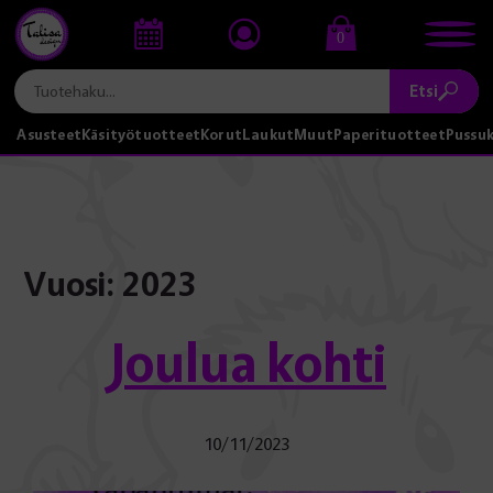
0
Etsi
Asusteet
Käsityötuotteet
Korut
Laukut
Muut
Paperituotteet
Pussu
Vuosi:
2023
Joulua kohti
10/11/2023