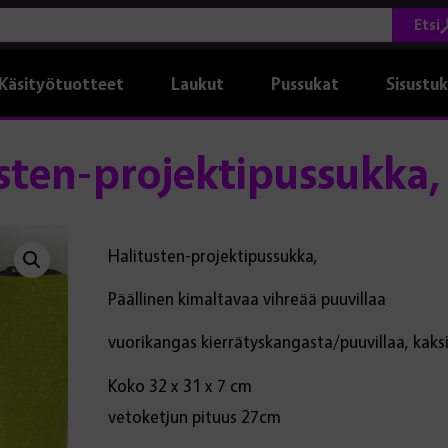
Etsi
Käsityötuotteet
Laukut
Pussukat
Sisustu
sten-projektipussukka, 
Halitusten-projektipussukka,
Päällinen kimaltavaa vihreää puuvillaa
vuorikangas kierrätyskangasta/puuvillaa, kaksi 
Koko 32 x 31 x 7 cm
vetoketjun pituus 27cm