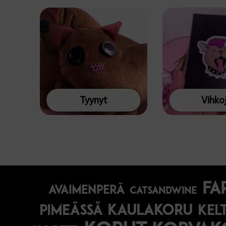
Tyynyt
Vihko
fa
avaimenperä
catsandwine
kaulakoru
pimeässä
kel