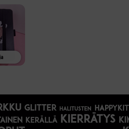
ja
rkku
glitter
happyki
halitusten
kierrätys
ki
tainen
kerällä