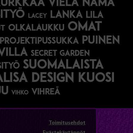
Kurkkaa vielä nämä
ityö
lanka
lila
lacey
omat
olkalaukku
ut
puinen
projektipussukka
villa
secret garden
suomalaista
ityö
alisa design kuosi
ju
vihreä
vihko
Toimitusehdot
Evästekäytännöt