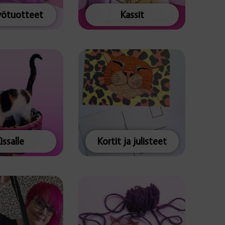
yötuotteet
Kassit
issalle
Kortit ja julisteet