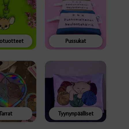
totuotteet
Pussukat
Tarrat
Tyynynpäälliset