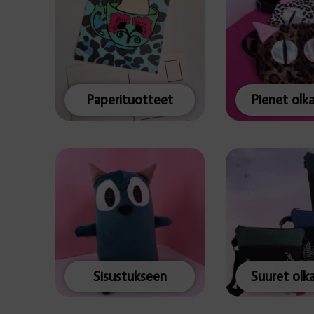
Paperituotteet
Pienet olk
Sisustukseen
Suuret olk