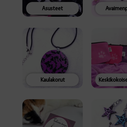
Asusteet
Avaimenp
Kaulakorut