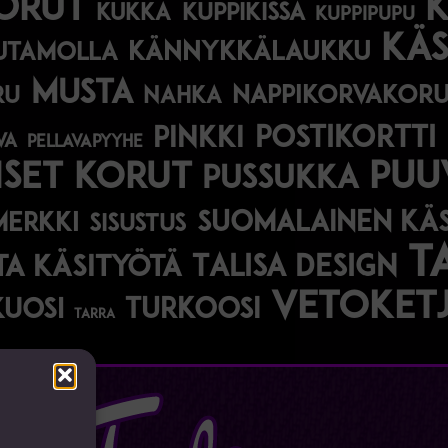
orut
kukka
kuppikissa
kuppipupu
käs
kännykkälaukku
utamolla
musta
nappikorvakor
ru
nahka
postikortti
pinkki
va
pellavapyyhe
iset korut
puu
pussukka
suomalainen käs
merkki
sisustus
t
Talisa Design
a käsityötä
vetoket
turkoosi
kuosi
tarra