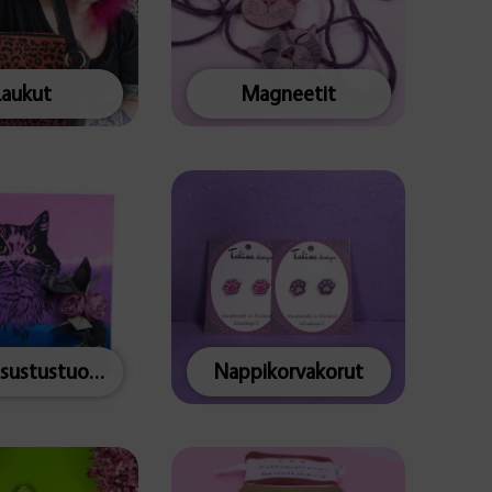
Laukut
Magneetit
Muut sisustustuotteet
Nappikorvakorut