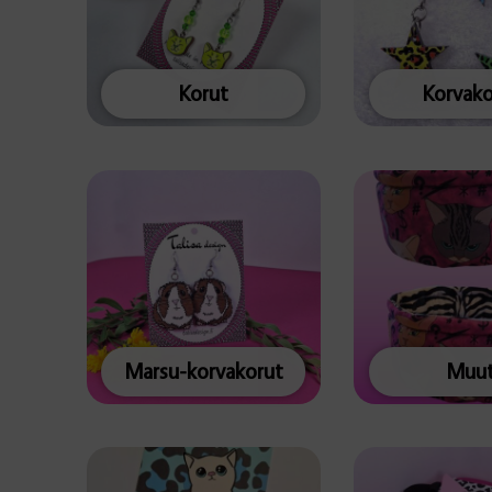
Korut
Korvako
Marsu-korvakorut
Muu