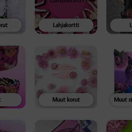
rut
Lahjakortti
t
Muut korut