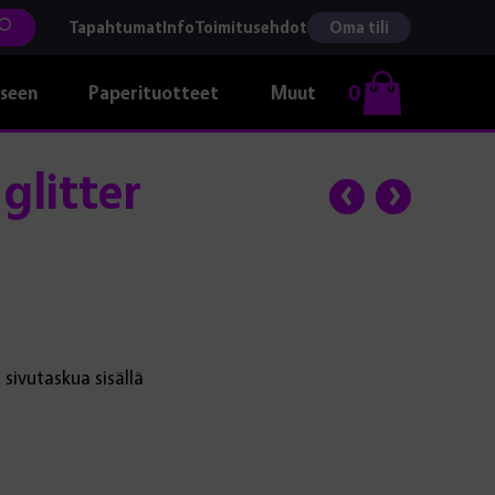
Tapahtumat
Info
Toimitusehdot
Oma tili
0
kseen
Paperituotteet
Muut
glitter
sivutaskua sisällä