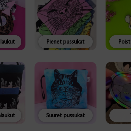
alaukut
Pienet pussukat
Pois
alaukut
Suuret pussukat