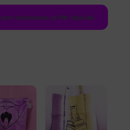
maiset toimitukset yli 90€ tilauksiin.