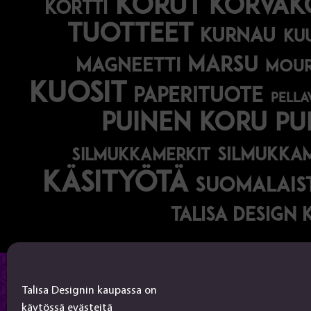
korut
korvak
kortti
tuotteet
kurnau
ku
marsu
magneetti
mou
kuosit
paperituote
pella
puinen koru
pu
silmukka
silmukkamerkit
käsityötä
suomalaist
talisa design 
Talisa Design
Talisa Designin kaupassa on
käytössä evästeitä
tanjalusua@gmail.com