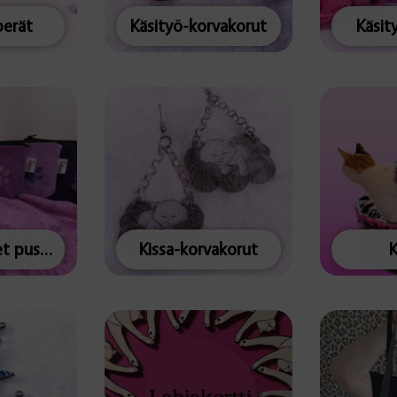
erät
Käsityö-korvakorut
Käsit
Keskikokoiset pussukat
Kissa-korvakorut
K