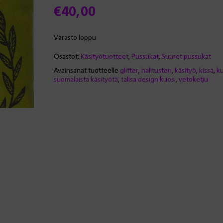
€
40,00
Varasto loppu
Osastot:
Käsityötuotteet
,
Pussukat
,
Suuret pussukat
Avainsanat tuotteelle
glitter
,
halitusten
,
käsityö
,
kissa
,
k
suomalaista käsityötä
,
talisa design kuosi
,
vetoketju