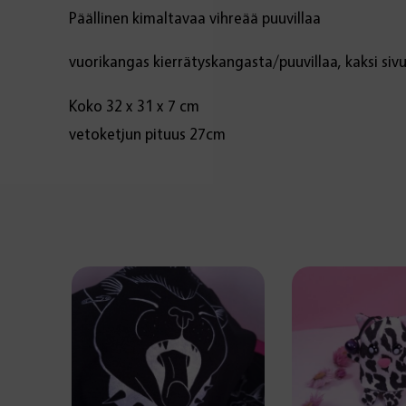
Päällinen kimaltavaa vihreää puuvillaa
vuorikangas kierrätyskangasta/puuvillaa, kaksi sivu
Koko 32 x 31 x 7 cm
vetoketjun pituus 27cm