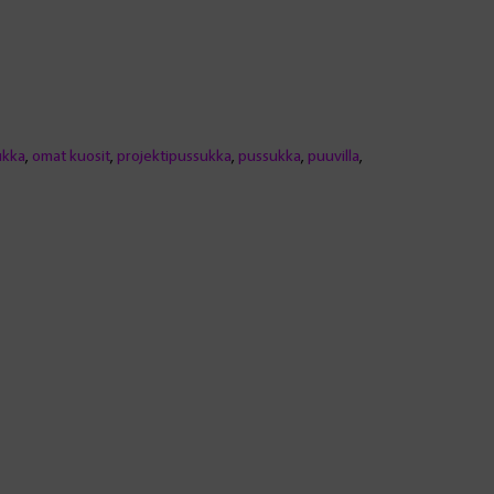
ukka
,
omat kuosit
,
projektipussukka
,
pussukka
,
puuvilla
,