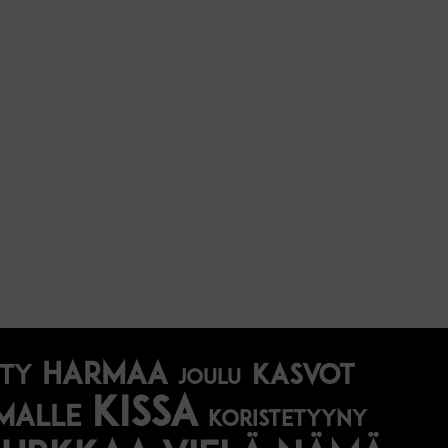
harmaa
Kasvot
tty
joulu
kissa
malle
koristetyyny