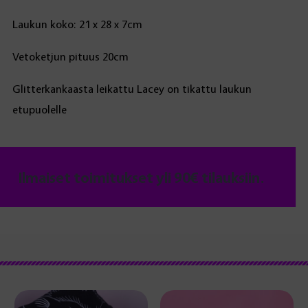
Laukun koko: 21 x 28 x 7cm
Vetoketjun pituus 20cm
Glitterkankaasta leikattu Lacey on tikattu laukun
etupuolelle
Ilmaiset toimitukset yli 90€ tilauksiin.