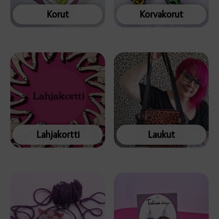
Korut
Korvakorut
Lahjakortti
Laukut