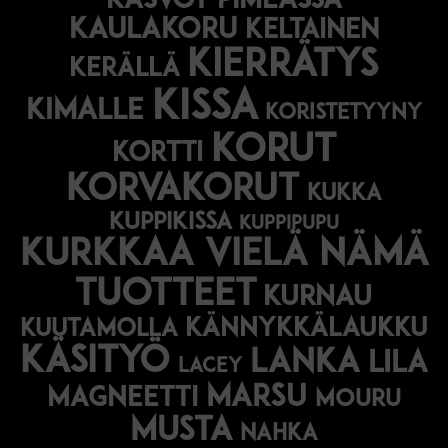
Kasvot pimeässä
kaulakoru
keltainen
kierrätys
kerällä
kissa
kimalle
koristetyyny
korut
kortti
korvakorut
kukka
kuppikissa
kuppipupu
Kurkkaa vielä nämä
tuotteet
kurnau
kännykkälaukku
kuutamolla
käsityö
lanka
lila
lacey
marsu
magneetti
mouru
musta
nahka