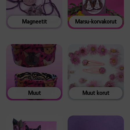
Magneetit
Marsu-korvakorut
Muut
Muut korut