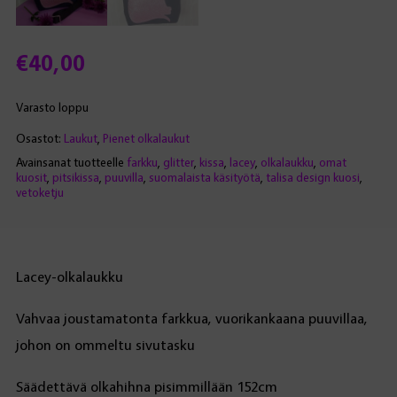
€
40,00
Varasto loppu
Osastot:
Laukut
,
Pienet olkalaukut
Avainsanat tuotteelle
farkku
,
glitter
,
kissa
,
lacey
,
olkalaukku
,
omat
kuosit
,
pitsikissa
,
puuvilla
,
suomalaista käsityötä
,
talisa design kuosi
,
vetoketju
Lacey-olkalaukku
Vahvaa joustamatonta farkkua, vuorikankaana puuvillaa,
johon on ommeltu sivutasku
Säädettävä olkahihna pisimmillään 152cm