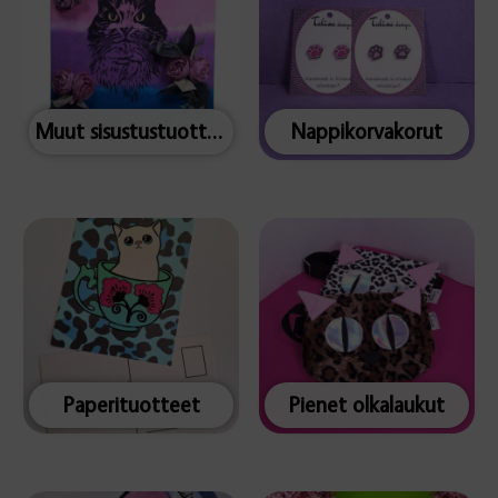
Muut sisustustuotteet
Nappikorvakorut
Paperituotteet
Pienet olkalaukut