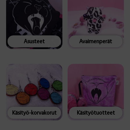
Asusteet
Avaimenperät
Käsityö-korvakorut
Käsityötuotteet