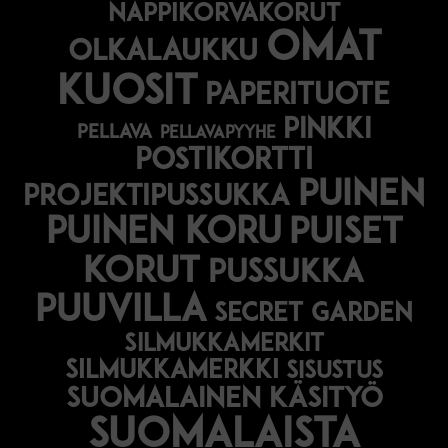
nappikorvakorut
omat
olkalaukku
kuosit
paperituote
pinkki
pellava
pellavapyyhe
postikortti
puinen
projektipussukka
puinen koru
puiset
korut
pussukka
puuvilla
secret garden
silmukkamerkit
silmukkamerkki
sisustus
suomalainen käsityö
suomalaista