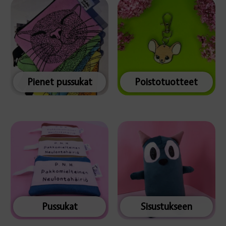
Pienet pussukat
Poistotuotteet
Pussukat
Sisustukseen