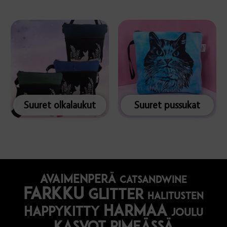
Suuret olkalaukut
Suuret pussukat
avaimenperä
catsandwine
farkku
glitter
halitusten
harmaa
happykitty
joulu