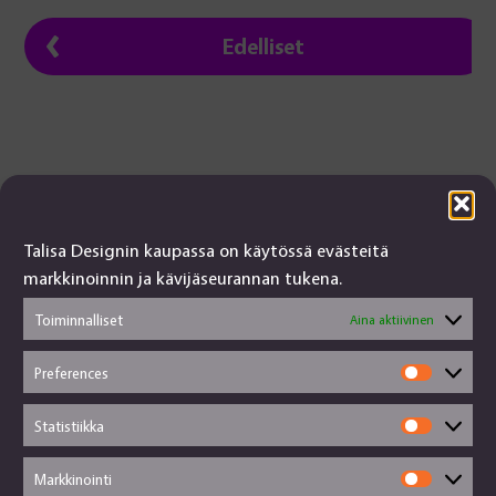
Edelliset
Talisa Designin kaupassa on käytössä evästeitä
Talisa Design
markkinoinnin ja kävijäseurannan tukena.
tanjalusua@gmail.com
Toiminnalliset
Aina aktiivinen
050-4917845
Jälleenmyyjät
Preferences
Käsityökortteli
Prefere
Toimitusehdot
Statistiikka
Evästekäytännöt
Statisti
Tietosuojaseloste
Markkinointi
© Talisa Design 2026
Markkin