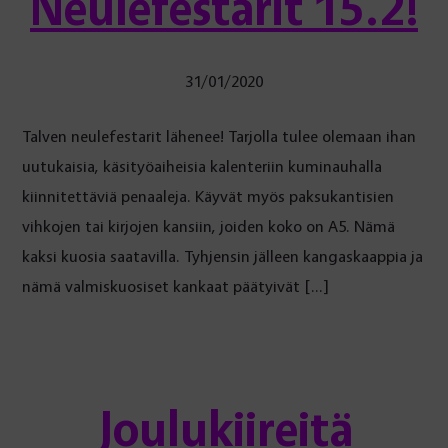
Neulefestarit 15.2!
31/01/2020
Talven neulefestarit lähenee! Tarjolla tulee olemaan ihan
uutukaisia, käsityöaiheisia kalenteriin kuminauhalla
kiinnitettäviä penaaleja. Käyvät myös paksukantisien
vihkojen tai kirjojen kansiin, joiden koko on A5. Nämä
kaksi kuosia saatavilla. Tyhjensin jälleen kangaskaappia ja
nämä valmiskuosiset kankaat päätyivät […]
Joulukiireitä