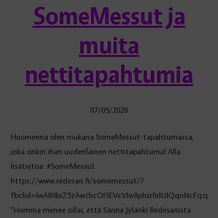
SomeMessut ja
muita
nettitapahtumia
07/05/2020
Huomenna olen mukana SomeMessut-tapahtumassa,
joka onkin ihan uudenlainen nettitapahtuma! Alla
lisätietoa: #SomeMessut
https://www.redesan.fi/somemessut/?
fbclid=IwAR0biZ5zAwthcOI5EVcVIw8phxr0dUIQqnNcFqzp
“Homma menee sillai, että Sanna Jylänki Redesanista