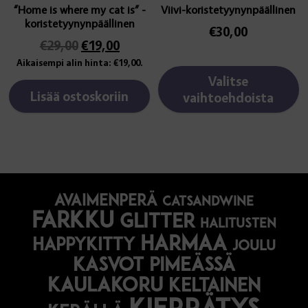
“Home is where my cat is” -
Viivi-koristetyynynpäällinen
koristetyynynpäällinen
€
30,00
Alkuperäinen
Nykyinen
€
29,00
€
19,00
hinta
hinta
Aikaisempi alin hinta:
€
19,00
.
oli:
on:
Valitse
€29,00.
€19,00.
Lisää ostoskoriin
vaihtoehdoista
avaimenperä
catsandwine
farkku
glitter
halitusten
harmaa
happykitty
joulu
Kasvot pimeässä
kaulakoru
keltainen