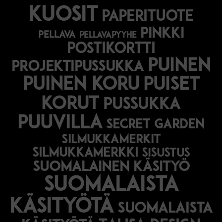
kuosit
paperituote
pinkki
pellava
pellavapyyhe
postikortti
puinen
projektipussukka
puinen koru
puiset
korut
pussukka
puuvilla
secret garden
silmukkamerkit
silmukkamerkki
sisustus
suomalainen käsityö
suomalaista
käsityötä
suomalaista