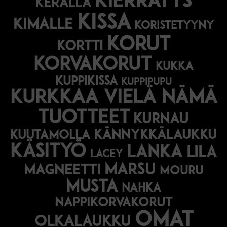
kierrätys
kerällä
kissa
kimalle
koristetyyny
korut
kortti
korvakorut
kukka
kuppikissa
kuppipupu
Kurkkaa vielä nämä
tuotteet
kurnau
kännykkälaukku
kuutamolla
käsityö
lanka
lila
lacey
marsu
magneetti
mouru
musta
nahka
nappikorvakorut
omat
olkalaukku