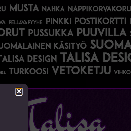
musta
nappikorvakoru
ru
nahka
postikortti
pinkki
va
pellavapyyhe
korut
puuvilla
pussukka
suomal
uomalainen käsityö
talisa des
Talisa Design
vetoketju
turkoosi
vihko
rra