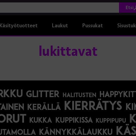
Etsi
Käsityötuotteet
Laukut
Pussukat
Sisustu
lukittavat
rkku
glitter
happykit
halitusten
kierrätys
ki
tainen
kerällä
orut
kukka
kuppikissa
kuppipupu
käs
kännykkälaukku
utamolla