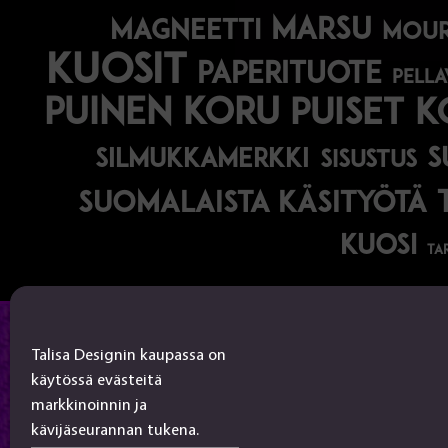
marsu
magneetti
mou
kuosit
paperituote
pella
puinen koru
puiset 
s
silmukkamerkki
sisustus
suomalaista käsityötä
kuosi
ta
Talisa Design
Talisa Designin kaupassa on
käytössä evästeitä
tanjalusua@gmail.com
markkinoinnin ja
050-4917845
kävijäseurannan tukena.