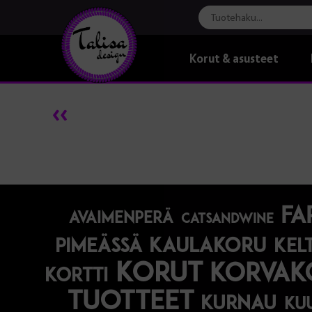
Korut & asusteet
fa
avaimenperä
catsandwine
kaulakoru
pimeässä
kel
korut
korvak
kortti
tuotteet
kurnau
ku