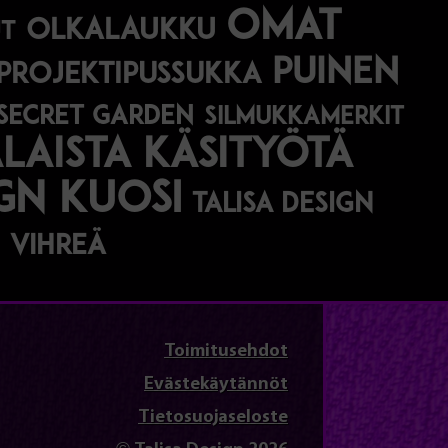
omat
olkalaukku
t
puinen
projektipussukka
secret garden
silmukkamerkit
aista käsityötä
ign kuosi
talisa design
vihreä
Toimitusehdot
Evästekäytännöt
Tietosuojaseloste
© Talisa Design 2026