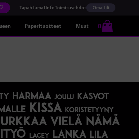
Tapahtumat
Info
Toimitusehdot
Oma tili
0
kseen
Paperituotteet
Muut
harmaa
Kasvot
ty
joulu
kissa
malle
koristetyyny
Kurkkaa vielä nämä
ityö
lanka
lila
lacey