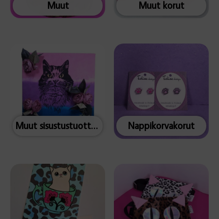
Muut
Muut korut
Muut sisustustuotteet
Nappikorvakorut