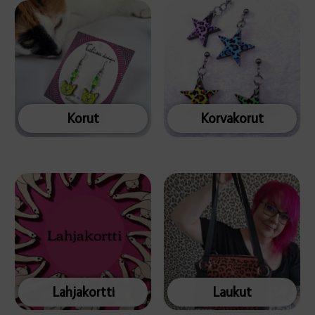
Korut
Korvakorut
Lahjakortti
Laukut