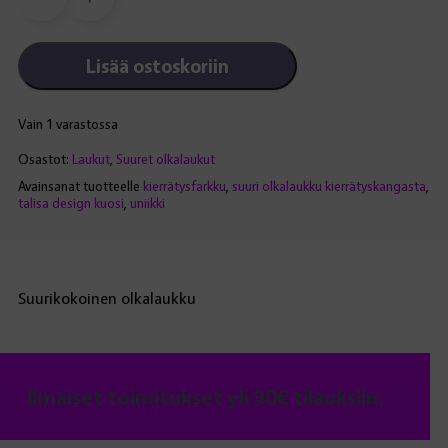
Fluffy-
olkalaukku,
jätti,
Lisää ostoskoriin
kierrätyskangas
määrä
Vain 1 varastossa
Osastot:
Laukut
,
Suuret olkalaukut
Avainsanat tuotteelle
kierrätysfarkku
,
suuri olkalaukku kierrätyskangasta
,
talisa design kuosi
,
uniikki
Suurikokoinen olkalaukku
Ilmaiset toimitukset yli 90€ tilauksiin.