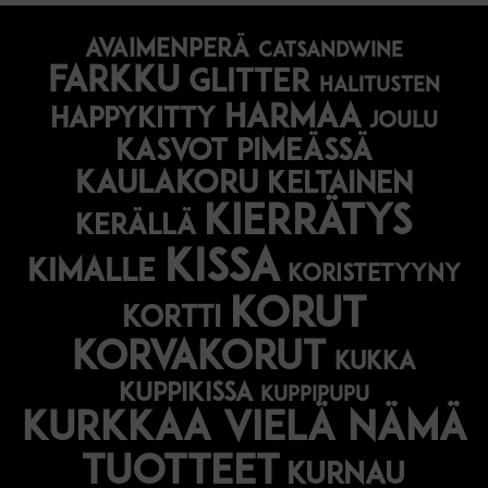
avaimenperä
catsandwine
farkku
glitter
halitusten
harmaa
happykitty
joulu
Kasvot pimeässä
kaulakoru
keltainen
kierrätys
kerällä
kissa
kimalle
koristetyyny
korut
kortti
korvakorut
kukka
kuppikissa
kuppipupu
Kurkkaa vielä nämä
tuotteet
kurnau