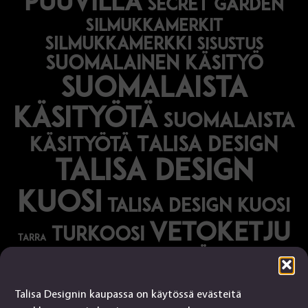
puuvilla
secret garden
silmukkamerkit
silmukkamerkki
sisustus
suomalainen käsityö
suomalaista
käsityötä
suomalaista
Talisa Design
käsityötä
talisa design
kuosi
talisa design kuosi
vetoketju
turkoosi
tarra
vihreä
vihko
Talisa Designin kaupassa on käytössä evästeitä