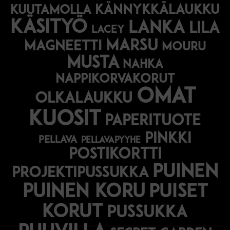
kännykkälaukku
kuutamolla
käsityö
lanka
lila
lacey
marsu
magneetti
mouru
musta
nahka
nappikorvakorut
omat
olkalaukku
kuosit
paperituote
pinkki
pellava
pellavapyyhe
postikortti
puinen
projektipussukka
puinen koru
puiset
korut
pussukka