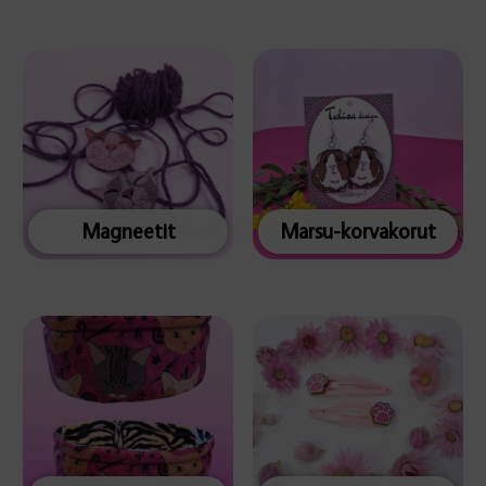
Magneetit
Marsu-korvakorut