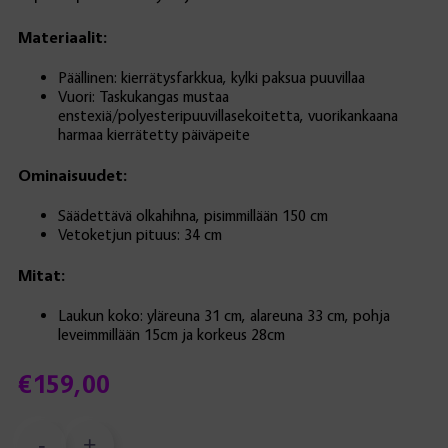
Materiaalit:
Päällinen: kierrätysfarkkua, kylki paksua puuvillaa
Vuori: Taskukangas mustaa
enstexiä/polyesteripuuvillasekoitetta, vuorikankaana
harmaa kierrätetty päiväpeite
Ominaisuudet:
Säädettävä olkahihna, pisimmillään 150 cm
Vetoketjun pituus: 34 cm
Mitat:
Laukun koko: yläreuna 31 cm, alareuna 33 cm, pohja
leveimmillään 15cm ja korkeus 28cm
€
159,00
-
+