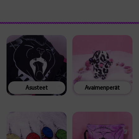
Asusteet
Avaimenperät