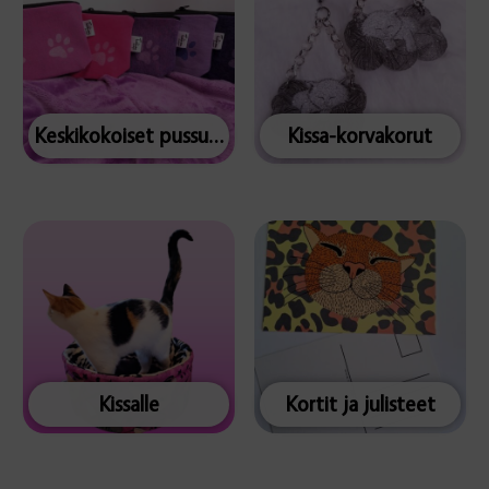
Keskikokoiset pussukat
Kissa-korvakorut
Kissalle
Kortit ja julisteet