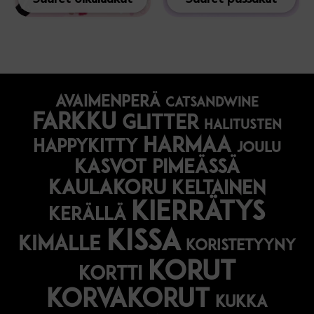
avaimenperä
catsandwine
farkku
glitter
halitusten
harmaa
happykitty
joulu
Kasvot pimeässä
kaulakoru
keltainen
kierrätys
kerällä
kissa
kimalle
koristetyyny
korut
kortti
korvakorut
kukka