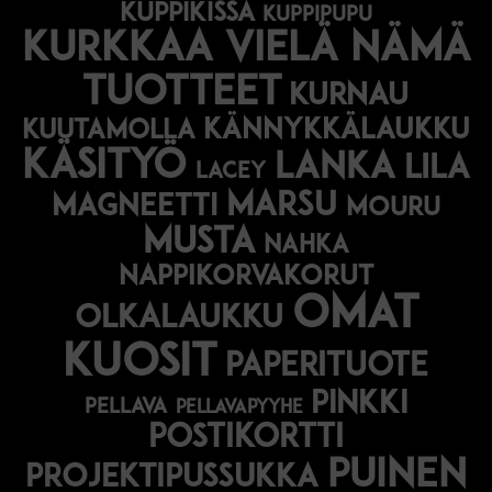
kuppikissa
kuppipupu
Kurkkaa vielä nämä
tuotteet
kurnau
kännykkälaukku
kuutamolla
käsityö
lanka
lila
lacey
marsu
magneetti
mouru
musta
nahka
nappikorvakorut
omat
olkalaukku
kuosit
paperituote
pinkki
pellava
pellavapyyhe
postikortti
puinen
projektipussukka