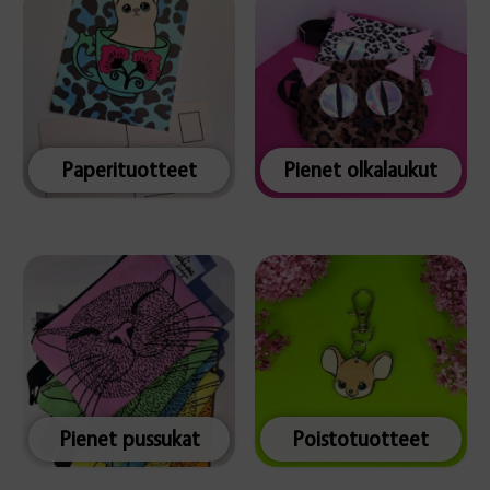
Paperituotteet
Pienet olkalaukut
Pienet pussukat
Poistotuotteet