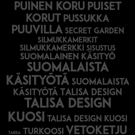
puinen koru
puiset
korut
pussukka
puuvilla
secret garden
silmukkamerkit
silmukkamerkki
sisustus
suomalainen käsityö
suomalaista
käsityötä
suomalaista
Talisa Design
käsityötä
talisa design
kuosi
talisa design kuosi
vetoketju
turkoosi
tarra