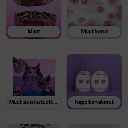
Muut
Muut korut
Muut sisustustuotteet
Nappikorvakorut