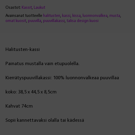
Osastot:
Kassit
,
Laukut
Avainsanat tuotteelle
halitusten
,
kassi
,
kissa
,
luonnonvalkea
,
musta
,
omat kuosit
,
puuvilla
,
puuvillakassi
,
talisa design kuosi
Halitusten-kassi
Painatus mustalla vain etupuolella.
Kierrätyspuuvillakassi: 100% luonnonvalkeaa puuvillaa
koko: 38,5 x 44,5 x 8,5cm
Kahvat 74cm
Sopii kannettavaksi olalla tai kädessä