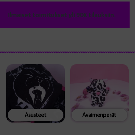
Ilmaiset toimitukset yli 90€ tilauksiin.
Asusteet
Avaimenperät