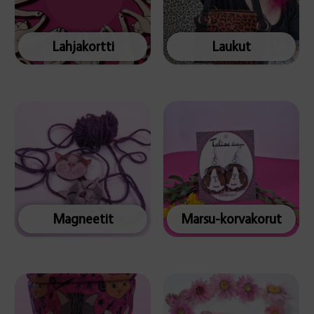
Lahjakortti
Laukut
Magneetit
Marsu-korvakorut