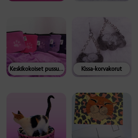
Keskikokoiset pussukat
Kissa-korvakorut