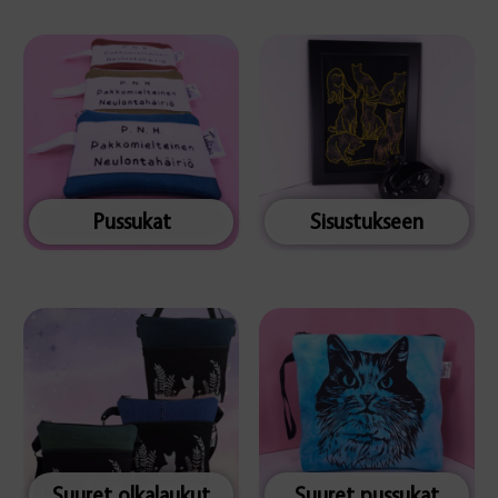
Pussukat
Sisustukseen
Suuret olkalaukut
Suuret pussukat