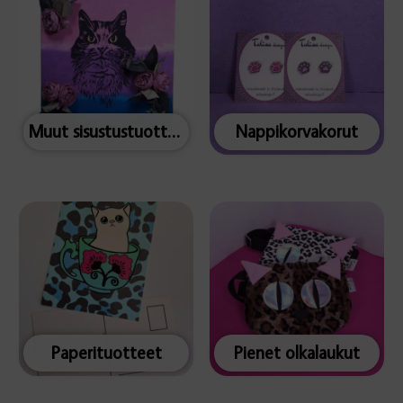
Muut sisustustuotteet
Nappikorvakorut
Paperituotteet
Pienet olkalaukut