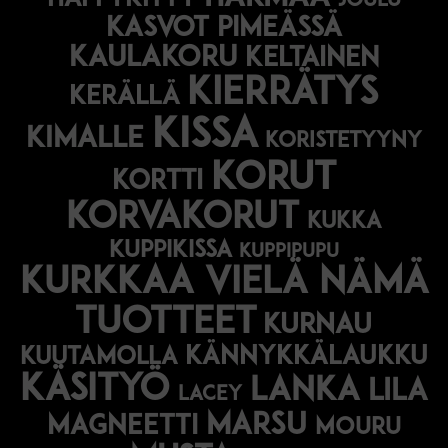
joulu
Kasvot pimeässä
kaulakoru
keltainen
kierrätys
kerällä
kissa
kimalle
koristetyyny
korut
kortti
korvakorut
kukka
kuppikissa
kuppipupu
Kurkkaa vielä nämä
tuotteet
kurnau
kännykkälaukku
kuutamolla
käsityö
lanka
lila
lacey
marsu
magneetti
mouru