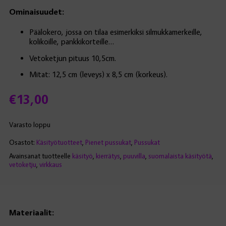
Ominaisuudet:
Päälokero, jossa on tilaa esimerkiksi silmukkamerkeille,
kolikoille, pankkikorteille…
Vetoketjun pituus 10,5cm.
Mitat: 12,5 cm (leveys) x 8,5 cm (korkeus).
€
13,00
Varasto loppu
Osastot:
Käsityötuotteet
,
Pienet pussukat
,
Pussukat
Avainsanat tuotteelle
käsityö
,
kierrätys
,
puuvilla
,
suomalaista käsityötä
,
vetoketju
,
virkkaus
Materiaalit: