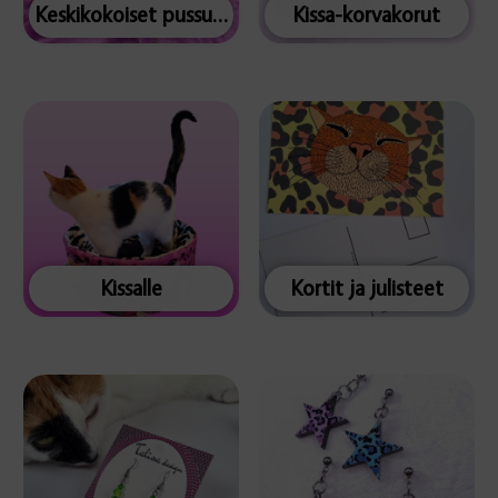
Keskikokoiset pussukat
Kissa-korvakorut
Kissalle
Kortit ja julisteet