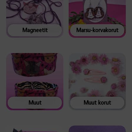
Magneetit
Marsu-korvakorut
Muut
Muut korut