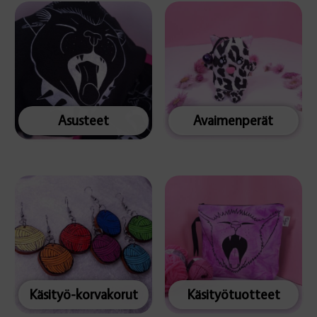
Asusteet
Avaimenperät
Käsityö-korvakorut
Käsityötuotteet