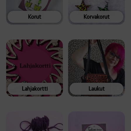
Korut
Korvakorut
Lahjakortti
Laukut