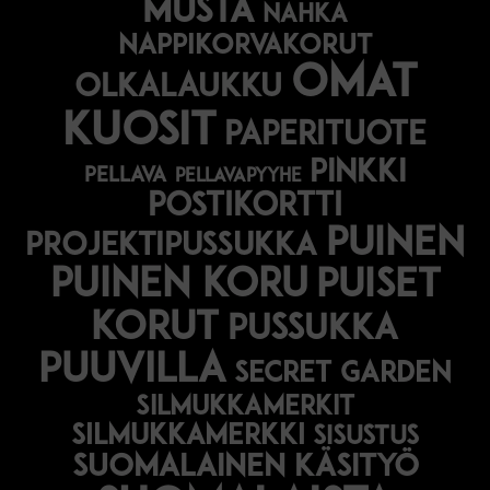
musta
nahka
nappikorvakorut
omat
olkalaukku
kuosit
paperituote
pinkki
pellava
pellavapyyhe
postikortti
puinen
projektipussukka
puinen koru
puiset
korut
pussukka
puuvilla
secret garden
silmukkamerkit
silmukkamerkki
sisustus
suomalainen käsityö