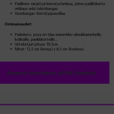
Päällinen: värjättyä kierrätysfarkkua, johon päällitikattu
virkkaus sekä tekstikangas.
Vuorikangas: Kierrätyspuuvillaa.
Ominaisuudet:
Päälokero, jossa on tilaa esimerkiksi silmukkamerkeille,
kolikoille, pankkikorteille…
Vetoketjun pituus 10,5cm.
Mitat: 12,5 cm (leveys) x 8,5 cm (korkeus).
Ilmaiset toimitukset yli 90€ tilauksiin.