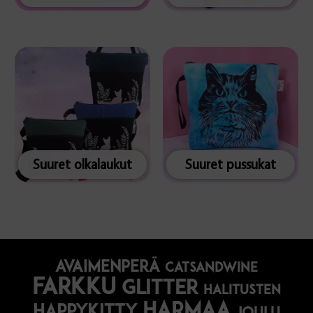
Suuret olkalaukut
Suuret pussukat
avaimenperä
catsandwine
farkku
glitter
halitusten
harmaa
happykitty