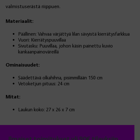
valmistuserästä riippuen.
Materiaalit:
Päällinen: Vahvaa värjättyä lilan sävyistä kierrätysfarkkua
Vuori: Kierrätyspuuvillaa
Sivutasku: Puuvillaa, johon käsin painettu kuvio
kankaanpainoväreillä
Ominaisuudet:
Säädettävä olkahihna, pisimmillään 150 cm
Vetoketjun pituus: 24 cm
Mitat:
Laukun koko: 27 x 26 x 7 cm
Ilmaiset toimitukset yli 90€ tilauksiin.