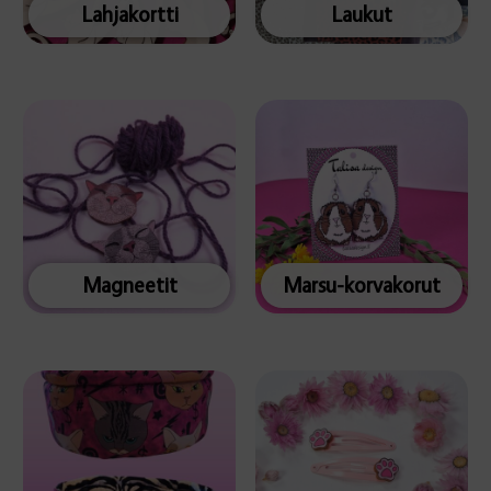
Lahjakortti
Laukut
Magneetit
Marsu-korvakorut