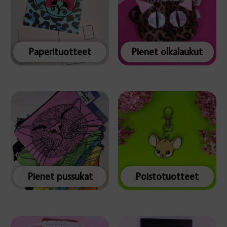
Paperituotteet
Pienet olkalaukut
Pienet pussukat
Poistotuotteet