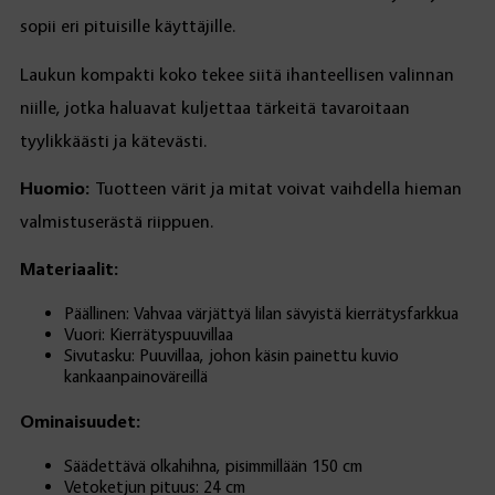
sopii eri pituisille käyttäjille.
Laukun kompakti koko tekee siitä ihanteellisen valinnan
niille, jotka haluavat kuljettaa tärkeitä tavaroitaan
tyylikkäästi ja kätevästi.
Huomio:
Tuotteen värit ja mitat voivat vaihdella hieman
valmistuserästä riippuen.
Materiaalit:
Päällinen: Vahvaa värjättyä lilan sävyistä kierrätysfarkkua
Vuori: Kierrätyspuuvillaa
Sivutasku: Puuvillaa, johon käsin painettu kuvio
kankaanpainoväreillä
Ominaisuudet:
Säädettävä olkahihna, pisimmillään 150 cm
Vetoketjun pituus: 24 cm