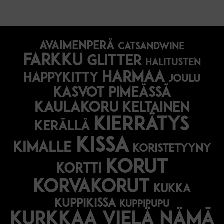
avaimenperä
catsandwine
farkku
glitter
halitusten
harmaa
happykitty
joulu
Kasvot pimeässä
kaulakoru
keltainen
kierrätys
kerällä
kissa
kimalle
koristetyyny
korut
kortti
korvakorut
kukka
kuppikissa
kuppipupu
Kurkkaa vielä nämä