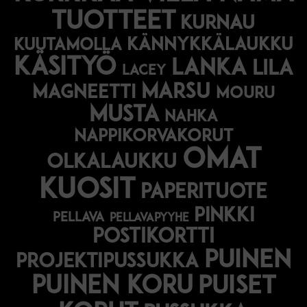
tuotteet
kurnau
kännykkälaukku
kuutamolla
käsityö
lanka
lila
lacey
marsu
magneetti
mouru
musta
nahka
nappikorvakorut
omat
olkalaukku
kuosit
paperituote
pinkki
pellava
pellavapyyhe
postikortti
puinen
projektipussukka
puinen koru
puiset