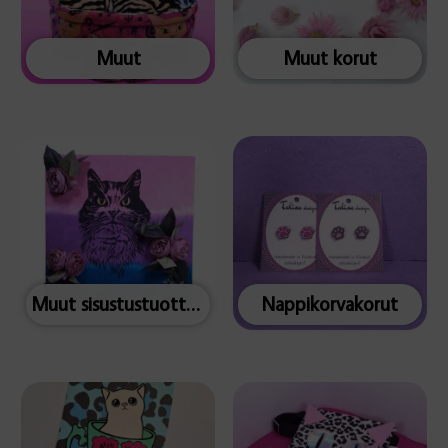
Muut
Muut korut
Muut sisustustuotteet
Nappikorvakorut