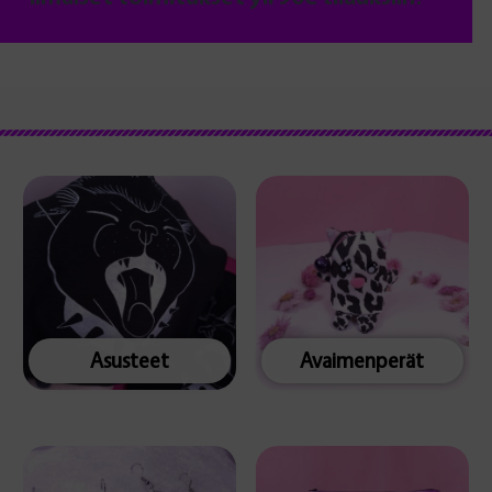
Asusteet
Avaimenperät