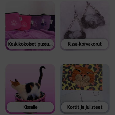
Keskikokoiset pussukat
Kissa-korvakorut
Kissalle
Kortit ja julisteet