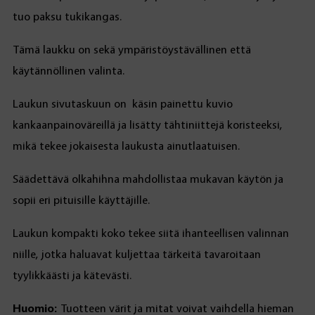
tuo paksu tukikangas.
Tämä laukku on sekä ympäristöystävällinen että
käytännöllinen valinta.
Laukun sivutaskuun on käsin painettu kuvio
kankaanpainoväreillä ja lisätty tähtiniittejä koristeeksi,
mikä tekee jokaisesta laukusta ainutlaatuisen.
Säädettävä olkahihna mahdollistaa mukavan käytön ja
sopii eri pituisille käyttäjille.
Laukun kompakti koko tekee siitä ihanteellisen valinnan
niille, jotka haluavat kuljettaa tärkeitä tavaroitaan
tyylikkäästi ja kätevästi.
Huomio:
Tuotteen värit ja mitat voivat vaihdella hieman