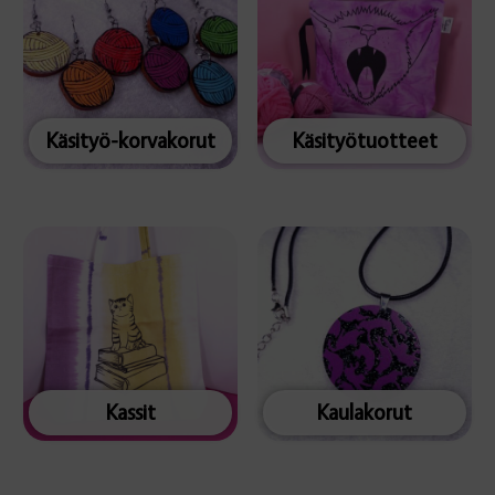
Käsityö-korvakorut
Käsityötuotteet
Kassit
Kaulakorut