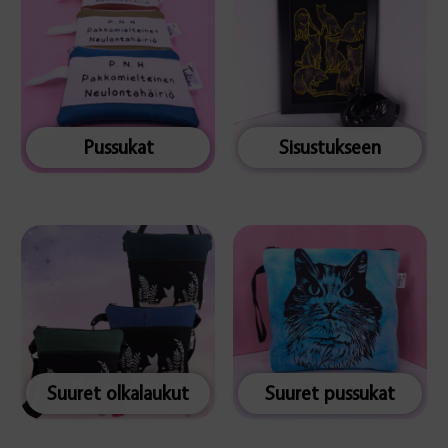
Pussukat
Sisustukseen
Suuret olkalaukut
Suuret pussukat