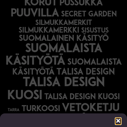
korut
pussukka
puuvilla
secret garden
silmukkamerkit
silmukkamerkki
sisustus
suomalainen käsityö
suomalaista
käsityötä
suomalaista
Talisa Design
käsityötä
talisa design
kuosi
talisa design kuosi
vetoketju
turkoosi
tarra
vihreä
vihko