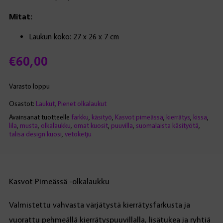
Mitat:
Laukun koko: 27 x 26 x 7 cm
€
60,00
Varasto loppu
Osastot:
Laukut
,
Pienet olkalaukut
Avainsanat tuotteelle
farkku
,
käsityö
,
Kasvot pimeässä
,
kierrätys
,
kissa
,
lila
,
musta
,
olkalaukku
,
omat kuosit
,
puuvilla
,
suomalaista käsityötä
,
talisa design kuosi
,
vetoketju
Kasvot Pimeässä -olkalaukku
Valmistettu vahvasta värjätystä kierrätysfarkusta ja
vuorattu pehmeällä kierrätyspuuvillalla, lisätukea ja ryhtiä