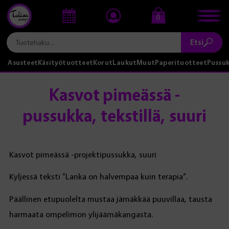
0
Etsi
Asusteet
Käsityötuotteet
Korut
Laukut
Muut
Paperituotteet
Pussu
Kasvot pimeässä -
pussukka, tekstillä, suuri
Kasvot pimeässä -projektipussukka, suuri
Kyljessä teksti “Lanka on halvempaa kuin terapia”.
Päällinen etupuolelta mustaa jämäkkää puuvillaa, tausta
harmaata ompelimon ylijäämäkangasta.