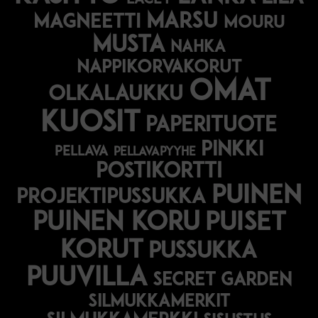
marsu
magneetti
mouru
musta
nahka
nappikorvakorut
omat
olkalaukku
kuosit
paperituote
pinkki
pellava
pellavapyyhe
postikortti
puinen
projektipussukka
puinen koru
puiset
korut
pussukka
puuvilla
secret garden
silmukkamerkit