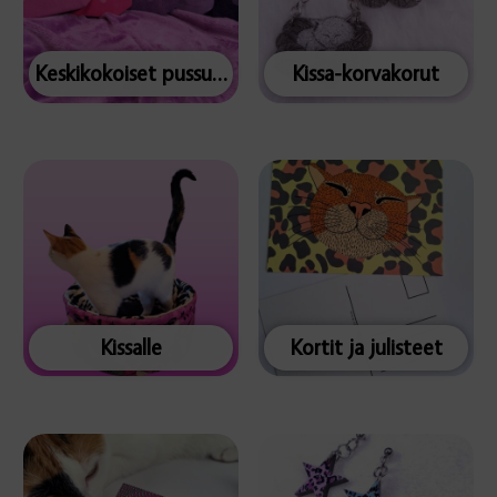
Keskikokoiset pussukat
Kissa-korvakorut
Kissalle
Kortit ja julisteet