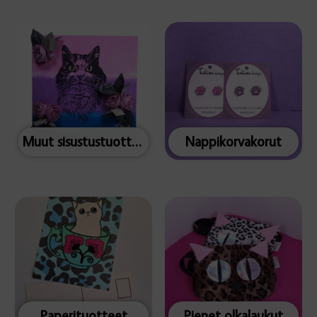
Muut sisustustuotteet
Nappikorvakorut
Paperituotteet
Pienet olkalaukut