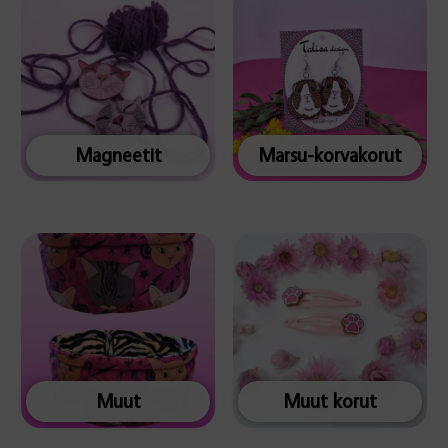
Magneetit
Marsu-korvakorut
Muut
Muut korut