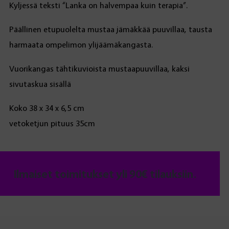
Kyljessä teksti “Lanka on halvempaa kuin terapia”.
Päällinen etupuolelta mustaa jämäkkää puuvillaa, tausta
harmaata ompelimon ylijäämäkangasta.
Vuorikangas tähtikuvioista mustaapuuvillaa, kaksi
sivutaskua sisällä
Koko 38 x 34 x 6,5 cm
vetoketjun pituus 35cm
Ilmaiset toimitukset yli 90€ tilauksiin.