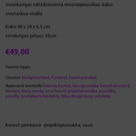
Vuorikangas tähtikuvioista mustaapuuvillaa, kaksi
sivutaskua sisällä
Koko 38 x 34 x 6,5 cm
vetoketjun pituus 35cm
€
49,00
Varasto loppu
Osastot:
Käsityötuotteet
,
Pussukat
,
Suuret pussukat
Avainsanat tuotteelle
harmaa
,
käsityö
,
kässäpussukka
,
Kasvot pimeässä
,
kierrätys
,
kissa
,
musta
,
omat kuosit
,
projektipussukka
,
pussukka
,
puuvilla
,
suomalaista käsityötä
,
talisa design kuosi
,
vetoketju
Kasvot pimeässä -projektipussukka, suuri