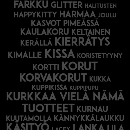
farkku
glitter
halitusten
harmaa
happykitty
joulu
Kasvot pimeässä
kaulakoru
keltainen
kierrätys
kerällä
kissa
kimalle
koristetyyny
korut
kortti
korvakorut
kukka
kuppikissa
kuppipupu
Kurkkaa vielä nämä
tuotteet
kurnau
kännykkälaukku
kuutamolla
käsityö
lanka
lila
lacey