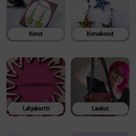
Korut
Korvakorut
Lahjakortti
Laukut