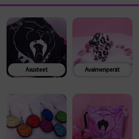
Asusteet
Avaimenperät