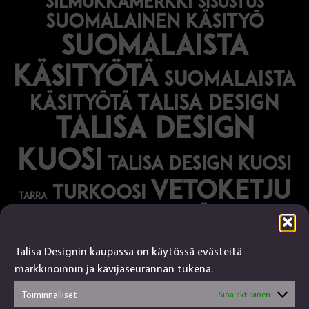
silmukkamerkki
sisustus
suomalainen käsityö
suomalaista
käsityötä
suomalaista
Talisa Design
käsityötä
talisa design
kuosi
talisa design kuosi
vetoketju
turkoosi
tarra
vihreä
vihko
Talisa Designin kaupassa on käytössä evästeitä
Talisa Design
markkinoinnin ja kävijäseurannan tukena.
tanjalusua@gmail.com
Toiminnalliset
Aina aktiivinen
050-4917845