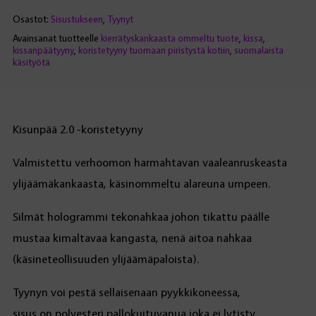
Osastot:
Sisustukseen
,
Tyynyt
Avainsanat tuotteelle
kierrätyskankaasta ommeltu tuote
,
kissa
,
kissanpäätyyny
,
koristetyyny tuomaan piristystä kotiin
,
suomalaista
käsityötä
Kisunpää 2.0 -koristetyyny
Valmistettu verhoomon harmahtavan vaaleanruskeasta
ylijäämäkankaasta, käsinommeltu alareuna umpeen.
Silmät hologrammi tekonahkaa johon tikattu päälle
mustaa kimaltavaa kangasta, nenä aitoa nahkaa
(käsineteollisuuden ylijäämäpaloista).
Tyynyn voi pestä sellaisenaan pyykkikoneessa,
sisus on polyesteri pallokuituvanua joka ei lytisty