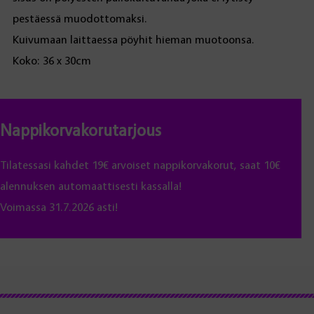
pestäessä muodottomaksi.
Kuivumaan laittaessa pöyhit hieman muotoonsa.
Koko: 36 x 30cm
Nappikorvakorutarjous
Tilatessasi kahdet 19€ arvoiset nappikorvakorut, saat 10€
alennuksen automaattisesti kassalla!
Voimassa 31.7.2026 asti!