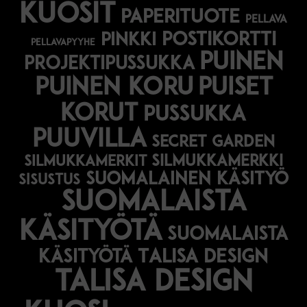
kuosit
paperituote
pellava
postikortti
pinkki
pellavapyyhe
puinen
projektipussukka
puinen koru
puiset
korut
pussukka
puuvilla
secret garden
silmukkamerkki
silmukkamerkit
suomalainen käsityö
sisustus
suomalaista
käsityötä
suomalaista
käsityötä
Talisa Design
talisa design