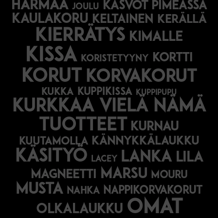
harmaa
Kasvot pimeässä
joulu
kaulakoru
keltainen
kerällä
kierrätys
kimalle
kissa
kortti
koristetyyny
korut
korvakorut
kukka
kuppikissa
kuppipupu
Kurkkaa vielä nämä
tuotteet
kurnau
kännykkälaukku
kuutamolla
käsityö
lanka
lila
lacey
marsu
magneetti
mouru
musta
nappikorvakorut
nahka
omat
olkalaukku