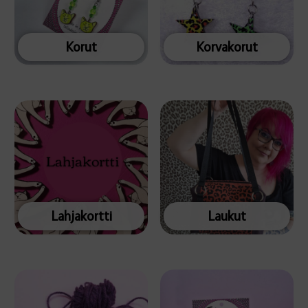
Korut
Korvakorut
Lahjakortti
Laukut