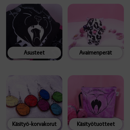
Asusteet
Avaimenperät
Käsityö-korvakorut
Käsityötuotteet