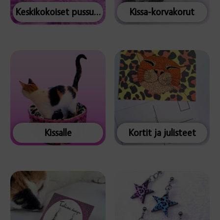
Keskikokoiset pussukat
Kissa-korvakorut
Kissalle
Kortit ja julisteet