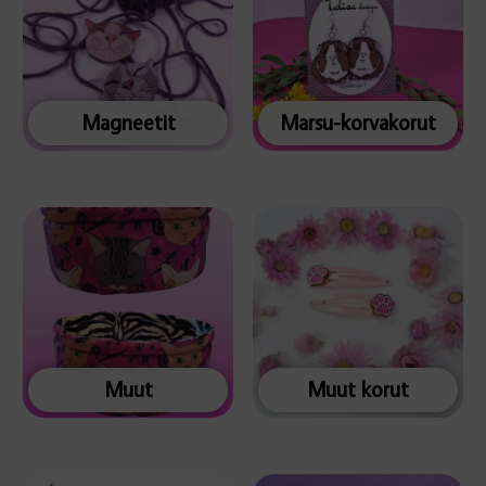
Magneetit
Marsu-korvakorut
Muut
Muut korut