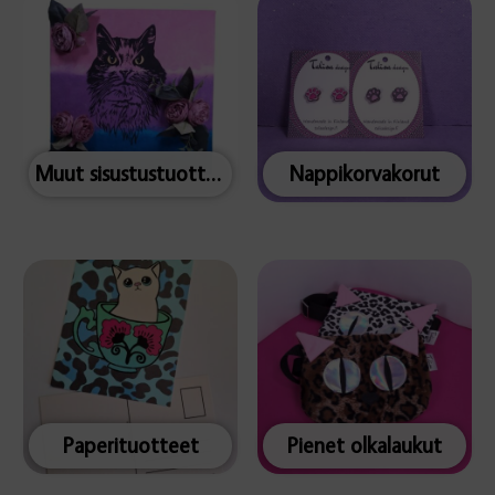
Muut sisustustuotteet
Nappikorvakorut
Paperituotteet
Pienet olkalaukut