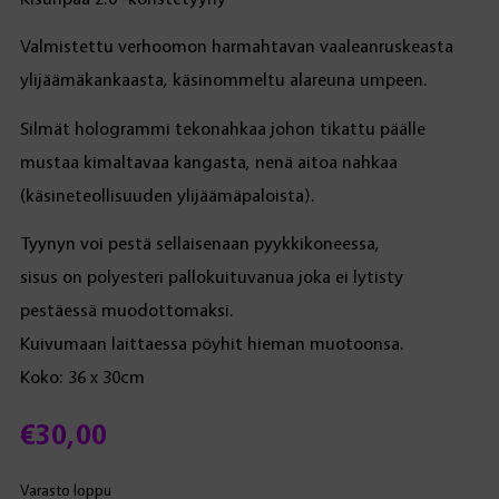
Valmistettu verhoomon harmahtavan vaaleanruskeasta
ylijäämäkankaasta, käsinommeltu alareuna umpeen.
Silmät hologrammi tekonahkaa johon tikattu päälle
mustaa kimaltavaa kangasta, nenä aitoa nahkaa
(käsineteollisuuden ylijäämäpaloista).
Tyynyn voi pestä sellaisenaan pyykkikoneessa,
sisus on polyesteri pallokuituvanua joka ei lytisty
pestäessä muodottomaksi.
Kuivumaan laittaessa pöyhit hieman muotoonsa.
Koko: 36 x 30cm
€
30,00
Varasto loppu