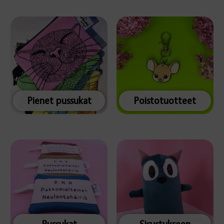
Pienet pussukat
Poistotuotteet
Pussukat
Sisustukseen