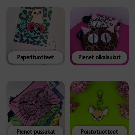
Paperituotteet
Pienet olkalaukut
Pienet pussukat
Poistotuotteet