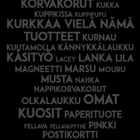
korvakorut
kukka
kuppikissa
kuppipupu
Kurkkaa vielä nämä
tuotteet
kurnau
kännykkälaukku
kuutamolla
käsityö
lanka
lila
lacey
marsu
magneetti
mouru
musta
nahka
nappikorvakorut
omat
olkalaukku
kuosit
paperituote
pinkki
pellava
pellavapyyhe
postikortti