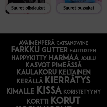
Suuret olkalaukut
Suuret pussukat
avaimenperä
catsandwine
farkku
glitter
halitusten
harmaa
happykitty
joulu
Kasvot pimeässä
kaulakoru
keltainen
kierrätys
kerällä
kissa
kimalle
koristetyyny
korut
kortti