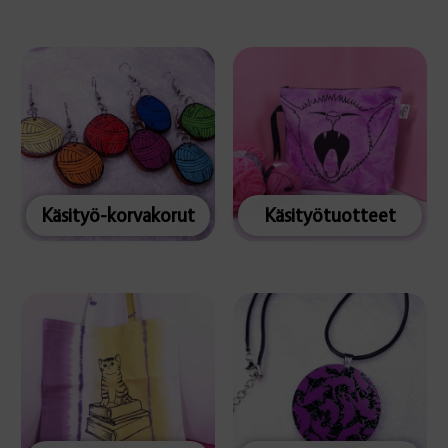
Käsityö-korvakorut
Käsityötuotteet