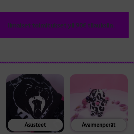
Ilmaiset toimitukset yli 90€ tilauksiin.
Asusteet
Avaimenperät