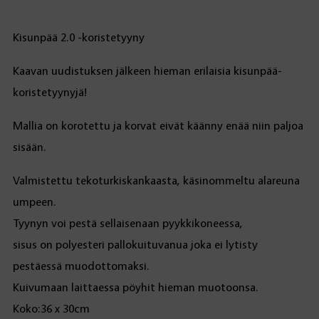
Kisunpää 2.0 -koristetyyny
Kaavan uudistuksen jälkeen hieman erilaisia kisunpää-
koristetyynyjä!
Mallia on korotettu ja korvat eivät käänny enää niin paljoa
sisään.
Valmistettu tekoturkiskankaasta, käsinommeltu alareuna
umpeen.
Tyynyn voi pestä sellaisenaan pyykkikoneessa,
sisus on polyesteri pallokuituvanua joka ei lytisty
pestäessä muodottomaksi.
Kuivumaan laittaessa pöyhit hieman muotoonsa.
Koko:36 x 30cm