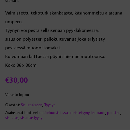
sisään.
Valmistettu tekoturkiskankaasta, käsinommeltu alareuna
umpeen.
Tyynyn voi pestä sellaisenaan pyykkikoneessa,
sisus on polyesteri pallokuituvanua joka ei lytisty
pestäessä muodottomaksi.
Kuivumaan laittaessa pöyhit hieman muotoonsa.
Koko:36 x 30cm
€
30,00
Varasto loppu
Osastot:
Sisustukseen
,
Tyynyt
Avainsanat tuotteelle
eläinkuosi
,
kissa
,
koristetyyny
,
leopardi
,
pantteri
,
sisustus
,
sisustustyyny