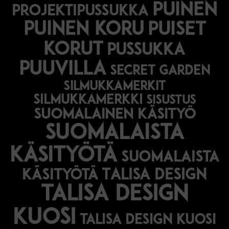
puinen
projektipussukka
puinen koru
puiset
korut
pussukka
puuvilla
secret garden
silmukkamerkit
silmukkamerkki
sisustus
suomalainen käsityö
suomalaista
käsityötä
suomalaista
Talisa Design
käsityötä
talisa design
kuosi
talisa design kuosi