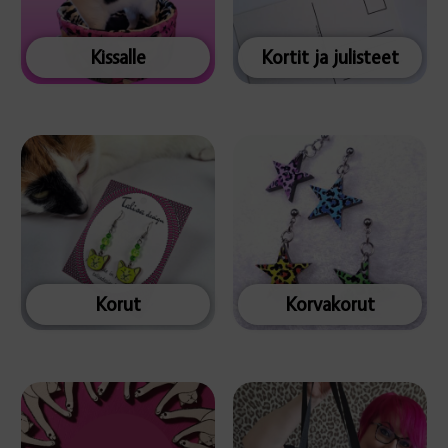
Kissalle
Kortit ja julisteet
Korut
Korvakorut