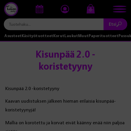
0
Etsi
Asusteet
Käsityötuotteet
Korut
Laukut
Muut
Paperituotteet
Pussu
Kisunpää 2.0 -
koristetyyny
Kisunpää 2.0 -koristetyyny
Kaavan uudistuksen jälkeen hieman erilaisia kisunpää-
koristetyynyjä!
Mallia on korotettu ja korvat eivät käänny enää niin paljoa