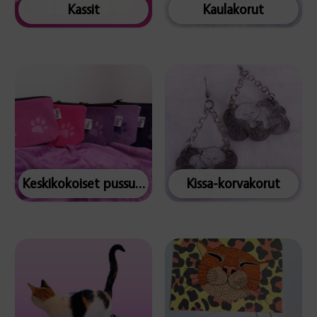
Kassit
Kaulakorut
Keskikokoiset pussukat
Kissa-korvakorut