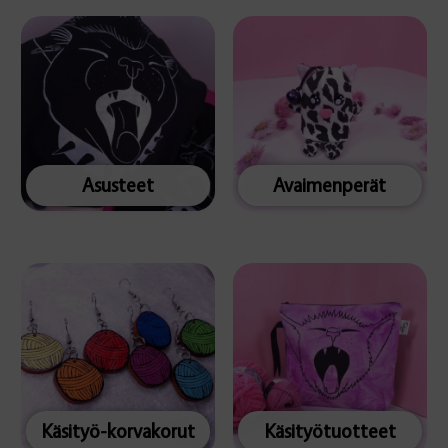
Asusteet
Avaimenperät
Käsityö-korvakorut
Käsityötuotteet