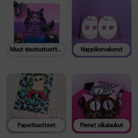
Muut sisustustuotteet
Nappikorvakorut
Paperituotteet
Pienet olkalaukut