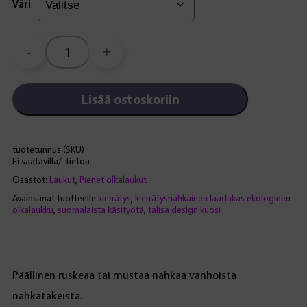
Väri
-
+
Kuikuttaja-
kännykkälaukku,
kierrätysnahkaa
Lisää ostoskoriin
määrä
tuotetunnus (SKU)
Ei saatavilla/-tietoa
Osastot:
Laukut
,
Pienet olkalaukut
Avainsanat tuotteelle
kierrätys
,
kierrätysnahkainen laadukas ekologinen
olkalaukku
,
suomalaista käsityötä
,
talisa design kuosi
Päällinen ruskeaa tai mustaa nahkaa vanhoista
nahkatakeista.