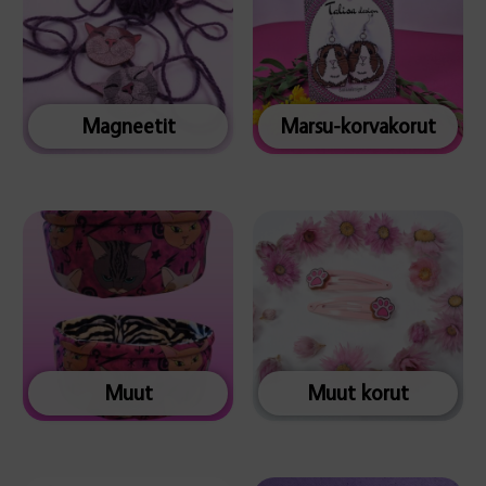
Magneetit
Marsu-korvakorut
Muut
Muut korut