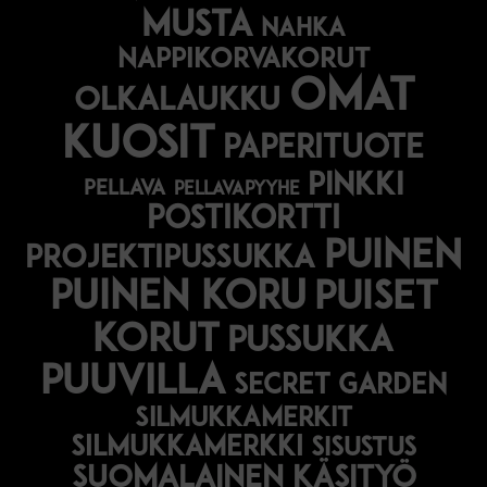
musta
nahka
nappikorvakorut
omat
olkalaukku
kuosit
paperituote
pinkki
pellava
pellavapyyhe
postikortti
puinen
projektipussukka
puinen koru
puiset
korut
pussukka
puuvilla
secret garden
silmukkamerkit
silmukkamerkki
sisustus
suomalainen käsityö