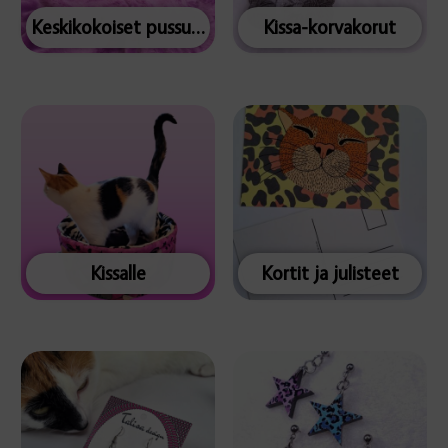
Keskikokoiset pussukat
Kissa-korvakorut
Kissalle
Kortit ja julisteet