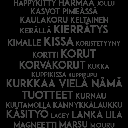
harmaa
happykitty
joulu
Kasvot pimeässä
kaulakoru
keltainen
kierrätys
kerällä
kissa
kimalle
koristetyyny
korut
kortti
korvakorut
kukka
kuppikissa
kuppipupu
Kurkkaa vielä nämä
tuotteet
kurnau
kännykkälaukku
kuutamolla
käsityö
lanka
lila
lacey
marsu
magneetti
mouru