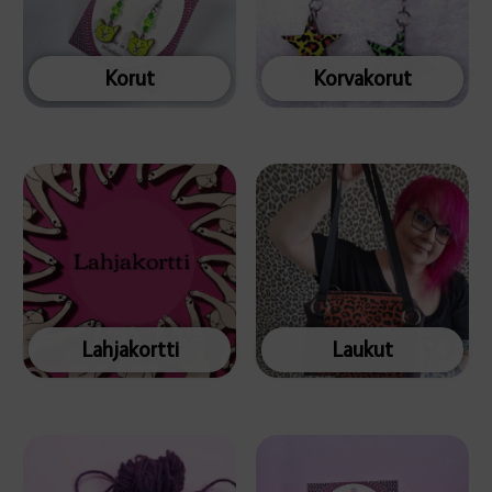
Korut
Korvakorut
Lahjakortti
Laukut