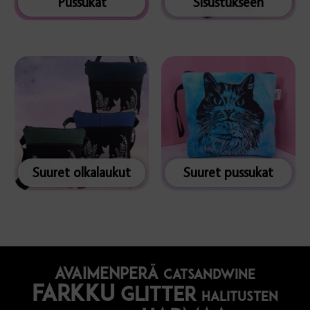
Pussukat
Sisustukseen
Suuret olkalaukut
Suuret pussukat
avaimenperä
catsandwine
farkku
glitter
halitusten