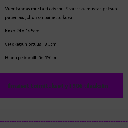
Vuorikangas musta tikkivanu. Sivutasku mustaa paksua
puuvillaa, johon on painettu kuva.
Koko 24 x 14,5cm
vetoketjun pituus 13,5cm
Hihna pisimmillään 150cm
Ilmaiset toimitukset yli 90€ tilauksiin.