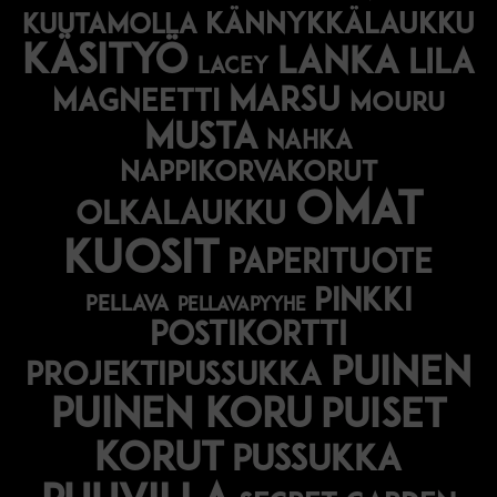
kännykkälaukku
kuutamolla
käsityö
lanka
lila
lacey
marsu
magneetti
mouru
musta
nahka
nappikorvakorut
omat
olkalaukku
kuosit
paperituote
pinkki
pellava
pellavapyyhe
postikortti
puinen
projektipussukka
puinen koru
puiset
korut
pussukka