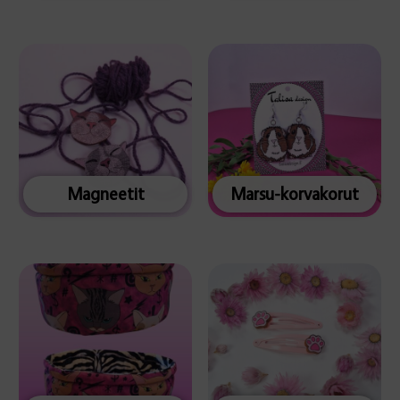
Magneetit
Marsu-korvakorut