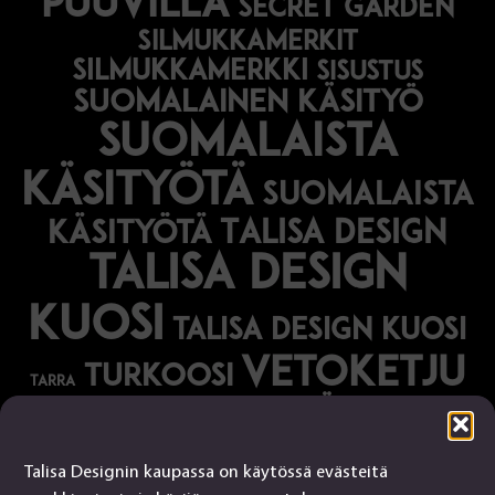
puuvilla
secret garden
silmukkamerkit
silmukkamerkki
sisustus
suomalainen käsityö
suomalaista
käsityötä
suomalaista
Talisa Design
käsityötä
talisa design
kuosi
talisa design kuosi
vetoketju
turkoosi
tarra
vihreä
vihko
Talisa Designin kaupassa on käytössä evästeitä
Talisa Design