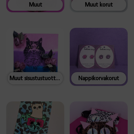
Muut
Muut korut
Muut sisustustuotteet
Nappikorvakorut