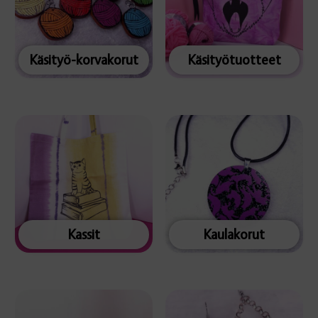
Käsityö-korvakorut
Käsityötuotteet
Kassit
Kaulakorut