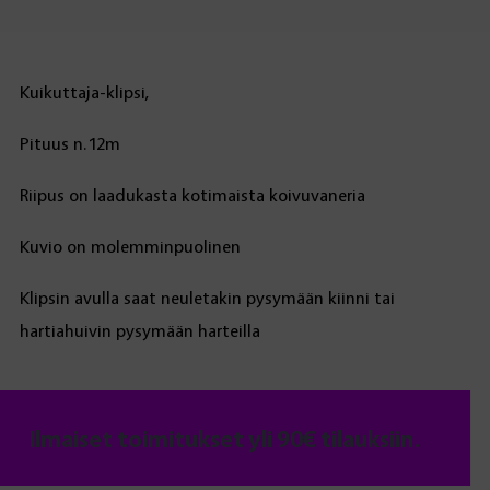
Kuikuttaja-klipsi,
Pituus n.12m
Riipus on laadukasta kotimaista koivuvaneria
Kuvio on molemminpuolinen
Klipsin avulla saat neuletakin pysymään kiinni tai
hartiahuivin pysymään harteilla
Ilmaiset toimitukset yli 90€ tilauksiin.