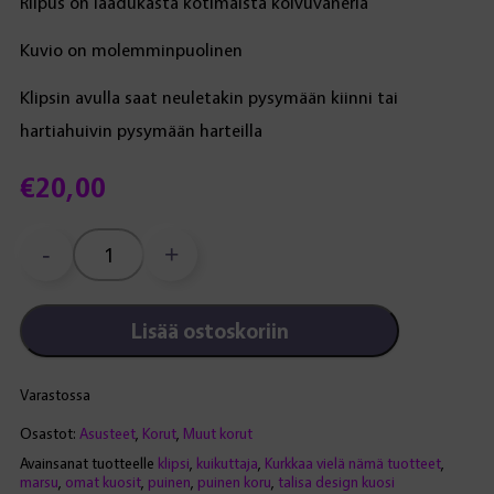
Riipus on laadukasta kotimaista koivuvaneria
Kuvio on molemminpuolinen
Klipsin avulla saat neuletakin pysymään kiinni tai
hartiahuivin pysymään harteilla
€
20,00
-
+
Kuikuttajat-
klipsi
määrä
Lisää ostoskoriin
Varastossa
Osastot:
Asusteet
,
Korut
,
Muut korut
Avainsanat tuotteelle
klipsi
,
kuikuttaja
,
Kurkkaa vielä nämä tuotteet
,
marsu
,
omat kuosit
,
puinen
,
puinen koru
,
talisa design kuosi