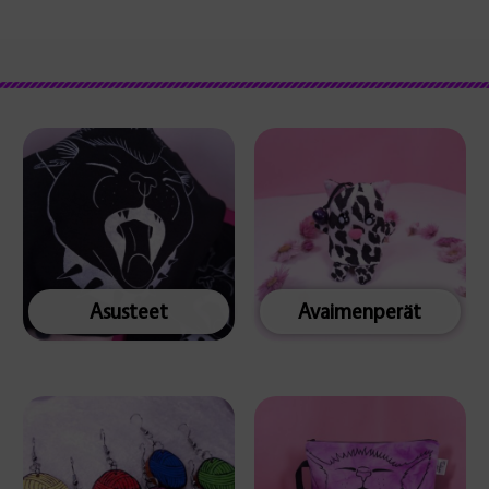
Asusteet
Avaimenperät