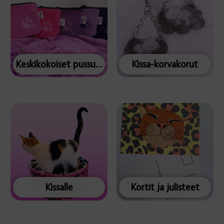
Keskikokoiset pussukat
Kissa-korvakorut
Kissalle
Kortit ja julisteet