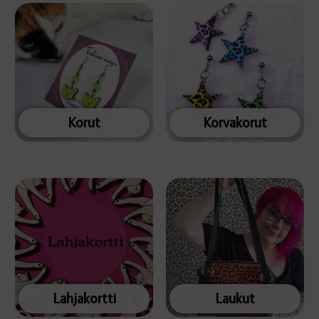
Korut
Korvakorut
Lahjakortti
Laukut