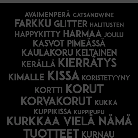
avaimenperä
catsandwine
farkku
glitter
halitusten
harmaa
happykitty
joulu
Kasvot pimeässä
kaulakoru
keltainen
kierrätys
kerällä
kissa
kimalle
koristetyyny
korut
kortti
korvakorut
kukka
kuppikissa
kuppipupu
Kurkkaa vielä nämä
tuotteet
kurnau