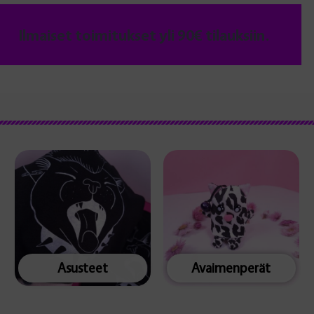
Ilmaiset toimitukset yli 90€ tilauksiin.
Asusteet
Avaimenperät