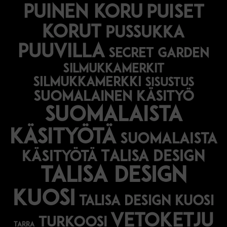
puinen koru
puiset
korut
pussukka
puuvilla
secret garden
silmukkamerkit
silmukkamerkki
sisustus
suomalainen käsityö
suomalaista
käsityötä
suomalaista
Talisa Design
käsityötä
talisa design
kuosi
talisa design kuosi
vetoketju
turkoosi
tarra