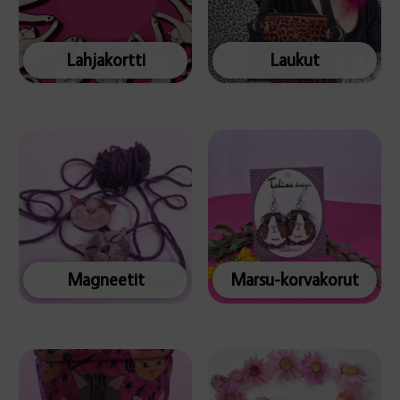
Lahjakortti
Laukut
Magneetit
Marsu-korvakorut