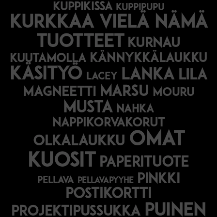
kuppikissa
kuppipupu
Kurkkaa vielä nämä
tuotteet
kurnau
kännykkälaukku
kuutamolla
käsityö
lanka
lila
lacey
marsu
magneetti
mouru
musta
nahka
nappikorvakorut
omat
olkalaukku
kuosit
paperituote
pinkki
pellava
pellavapyyhe
postikortti
puinen
projektipussukka