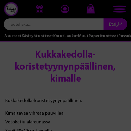
0
Etsi
Asusteet
Käsityötuotteet
Korut
Laukut
Muut
Paperituotteet
Pussu
Kukkakedolla-
koristetyynynpäällinen,
kimalle
Kukkakedolla-koristetyynynpäällinen,
Kimaltavaa vihreää puuvillaa
Vetoketju alareunassa
Sopii 40x40cm tyynylle