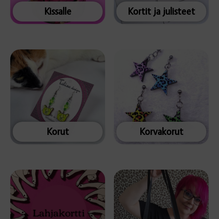
Kissalle
Kortit ja julisteet
Korut
Korvakorut