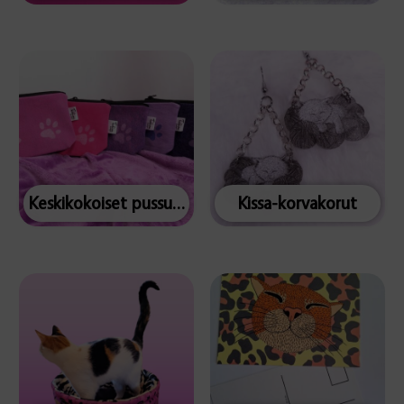
Keskikokoiset pussukat
Kissa-korvakorut