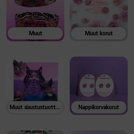
Muut
Muut korut
Muut sisustustuotteet
Nappikorvakorut