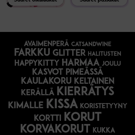
avaimenperä
catsandwine
farkku
glitter
halitusten
harmaa
happykitty
joulu
Kasvot pimeässä
kaulakoru
keltainen
kierrätys
kerällä
kissa
kimalle
koristetyyny
korut
kortti
korvakorut
kukka