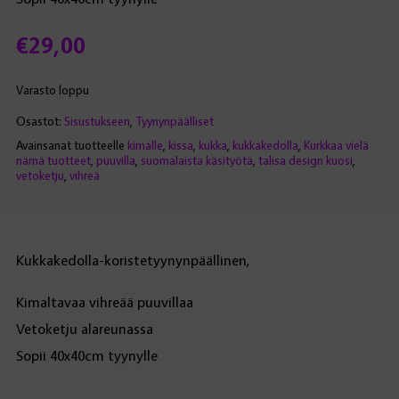
€
29,00
Varasto loppu
Osastot:
Sisustukseen
,
Tyynynpäälliset
Avainsanat tuotteelle
kimalle
,
kissa
,
kukka
,
kukkakedolla
,
Kurkkaa vielä
nämä tuotteet
,
puuvilla
,
suomalaista käsityötä
,
talisa design kuosi
,
vetoketju
,
vihreä
Kukkakedolla-koristetyynynpäällinen,
Kimaltavaa vihreää puuvillaa
Vetoketju alareunassa
Sopii 40x40cm tyynylle