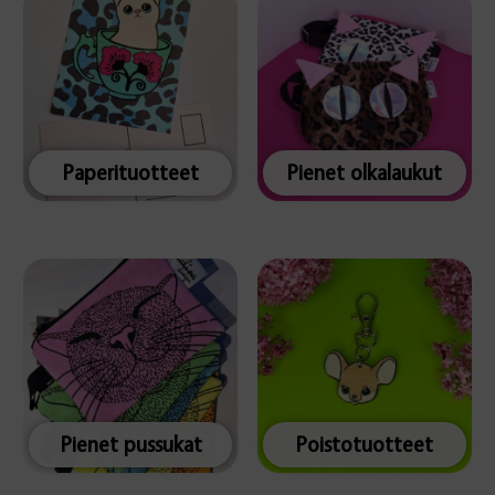
Paperituotteet
Pienet olkalaukut
Pienet pussukat
Poistotuotteet