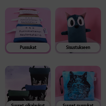
Pussukat
Sisustukseen
Suuret olkalaukut
Suuret pussukat