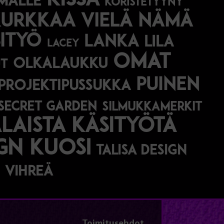
kissa
malle
koristetyyny
Kurkkaa vielä nämä
ityö
lanka
lila
lacey
omat
olkalaukku
t
puinen
projektipussukka
secret garden
silmukkamerkit
aista käsityötä
ign kuosi
talisa design
vihreä
Toimitusehdot