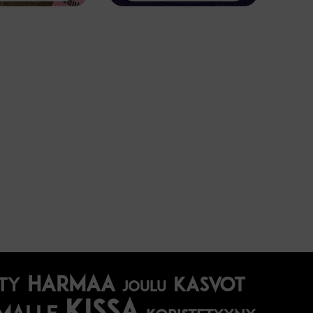
harmaa
Kasvot
ty
joulu