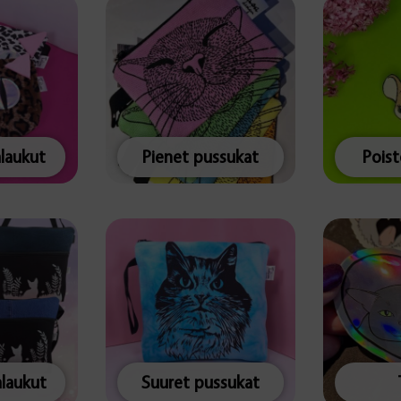
alaukut
Pienet pussukat
Pois
alaukut
Suuret pussukat