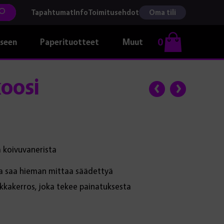
Tapahtumat
Info
Toimitusehdot
Oma tili
0
kseen
Paperituotteet
Muut
oosi
 koivuvanerista
la saa hieman mittaa säädettyä
kkakerros, joka tekee painatuksesta