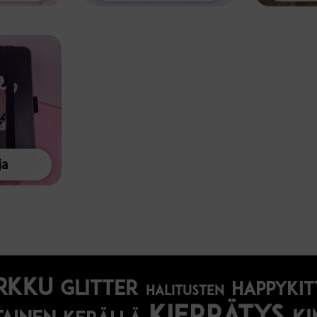
ja
rkku
glitter
happykit
halitusten