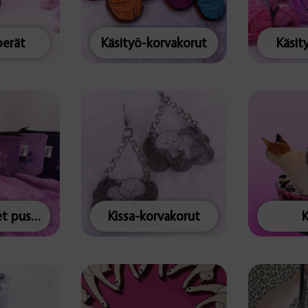
erät
Käsityö-korvakorut
Käsit
Keskikokoiset pussukat
Kissa-korvakorut
K