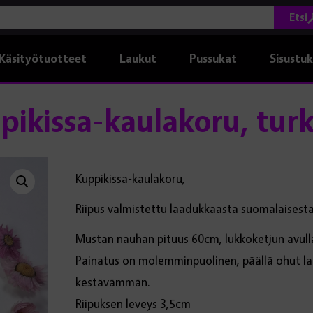
Etsi
Käsityötuotteet
Laukut
Pussukat
Sisustu
pikissa-kaulakoru, turk
Kuppikissa-kaulakoru,
Riipus valmistettu laadukkaasta suomalaisesta
Mustan nauhan pituus 60cm, lukkoketjun avul
Painatus on molemminpuolinen, päällä ohut la
kestävämmän.
Riipuksen leveys 3,5cm