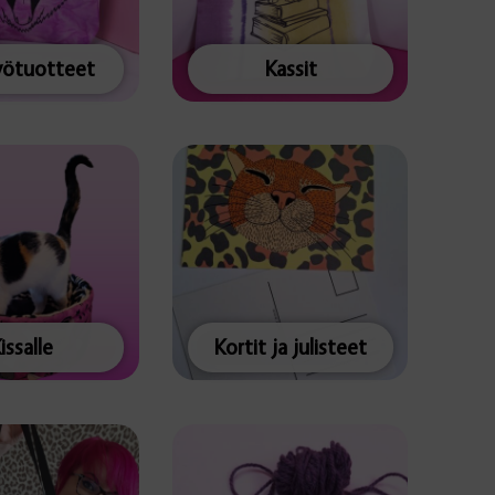
yötuotteet
Kassit
issalle
Kortit ja julisteet