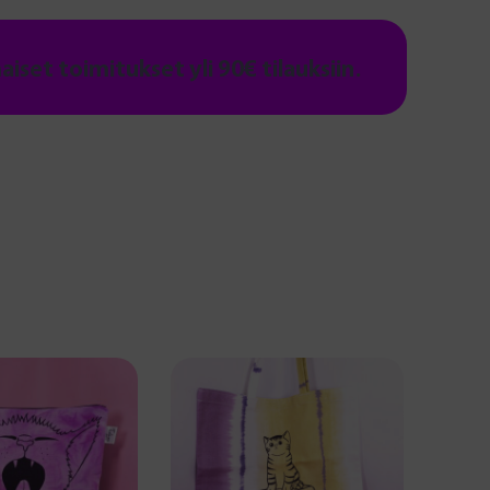
maiset toimitukset yli 90€ tilauksiin.