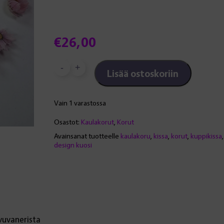
€
26,00
-
+
Lisää ostoskoriin
Kuppikissa-
kaulakoru,
turkoosi
Vain 1 varastossa
määrä
Osastot:
Kaulakorut
,
Korut
Avainsanat tuotteelle
kaulakoru
,
kissa
,
korut
,
kuppikissa
design kuosi
vuvanerista