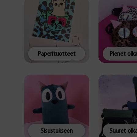
Paperituotteet
Pienet olk
Sisustukseen
Suuret olk