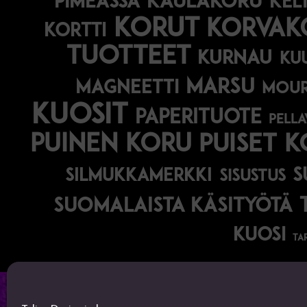
kaulakoru
pimeässä
kel
korut
korvak
kortti
tuotteet
kurnau
ku
marsu
magneetti
mou
kuosit
paperituote
pella
puinen koru
puiset 
s
silmukkamerkki
sisustus
suomalaista käsityötä
kuosi
ta
Talisa Design