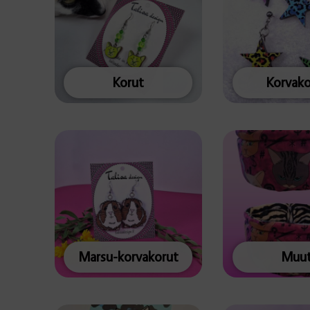
Korut
Korvako
Marsu-korvakorut
Muu