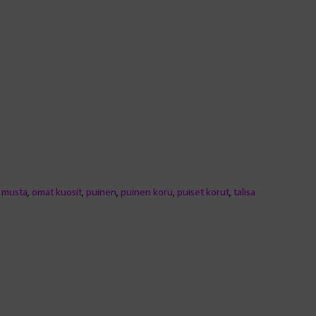
,
musta
,
omat kuosit
,
puinen
,
puinen koru
,
puiset korut
,
talisa