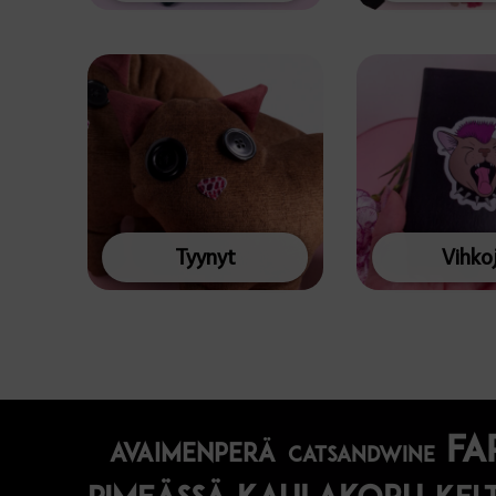
Tyynyt
Vihko
fa
avaimenperä
catsandwine