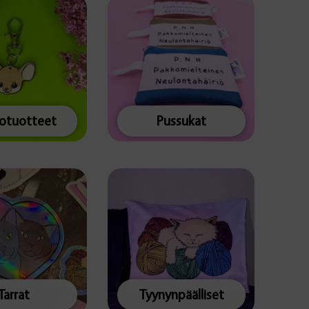
totuotteet
Pussukat
Tarrat
Tyynynpäälliset