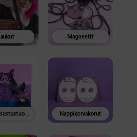
Laukut
Magneetit
Muut sisustustuotteet
Nappikorvakorut