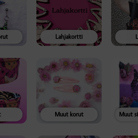
rut
Lahjakortti
t
Muut korut