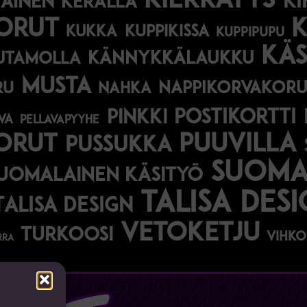
kierrätys
ki
tainen
kerällä
orut
kukka
kuppikissa
kuppipupu
käs
kännykkälaukku
utamolla
musta
nappikorvakoru
ru
nahka
postikortti
pinkki
va
pellavapyyhe
korut
puuvilla
pussukka
suomal
uomalainen käsityö
talisa des
Talisa Design
vetoketju
turkoosi
vihko
rra