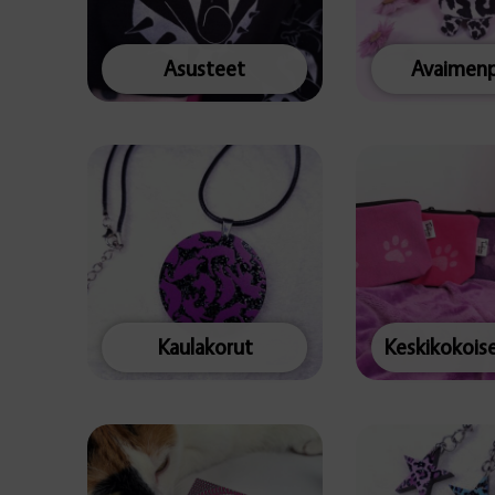
Asusteet
Avaimenp
Kaulakorut