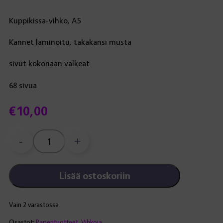
Kuppikissa-vihko, A5
Kannet laminoitu, takakansi musta
sivut kokonaan valkeat
68 sivua
€
10,00
-
+
Kuppikissa-
vihko,
A5,
Lisää ostoskoriin
laminoidut
kannet
määrä
Vain 2 varastossa
Osastot:
Paperituotteet
,
Vihkoja