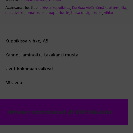
Avainsanat tuotteelle
kissa
,
kuppikissa
,
Kurkkaa vielä nämä tuotteet
,
lila
,
muistivihko
,
omat kuosit
,
paperituote
,
talisa design kuosi
,
vihko
Kuppikissa-vihko, A5
Kannet laminoitu, takakansi musta
sivut kokonaan valkeat
68 sivua
Ilmaiset toimitukset yli 90€ tilauksiin.