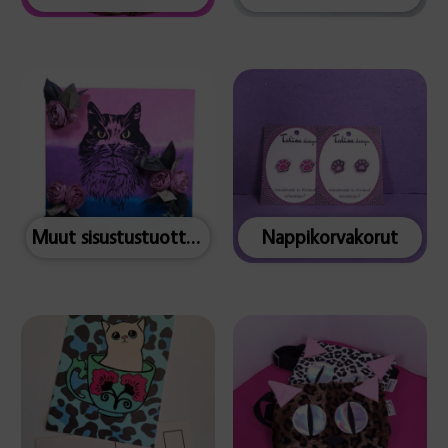
Muut sisustustuotteet
Nappikorvakorut