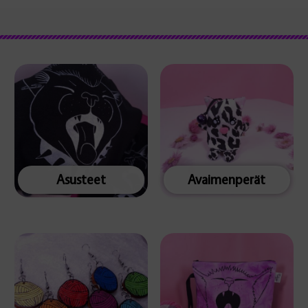
Asusteet
Avaimenperät