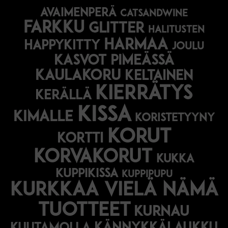
avaimenperä
catsandwine
farkku
glitter
halitusten
harmaa
happykitty
joulu
Kasvot pimeässä
kaulakoru
keltainen
kierrätys
kerällä
kissa
kimalle
koristetyyny
korut
kortti
korvakorut
kukka
kuppikissa
kuppipupu
Kurkkaa vielä nämä
tuotteet
kurnau