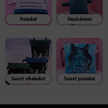
Pussukat
Sisustukseen
Suuret olkalaukut
Suuret pussukat