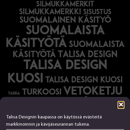
silmukkamerkit
silmukkamerkki
sisustus
suomalainen käsityö
suomalaista
käsityötä
suomalaista
Talisa Design
käsityötä
talisa design
kuosi
talisa design kuosi
vetoketju
turkoosi
tarra
vihreä
vihko
Talisa Designin kaupassa on käytössä evästeitä
Talisa Design
markkinoinnin ja kävijäseurannan tukena.
tanjalusua@gmail.com