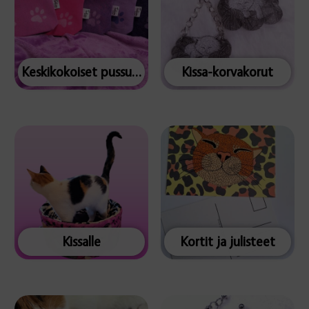
Keskikokoiset pussukat
Kissa-korvakorut
Kissalle
Kortit ja julisteet