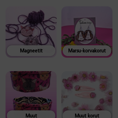
Magneetit
Marsu-korvakorut
Muut
Muut korut