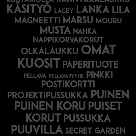
kännykkälaukku
kuutamolla
käsityö
lanka
lila
lacey
marsu
magneetti
mouru
musta
nahka
nappikorvakorut
omat
olkalaukku
kuosit
paperituote
pinkki
pellava
pellavapyyhe
postikortti
puinen
projektipussukka
puinen koru
puiset
korut
pussukka
puuvilla
secret garden