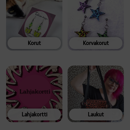
Korut
Korvakorut
Lahjakortti
Laukut