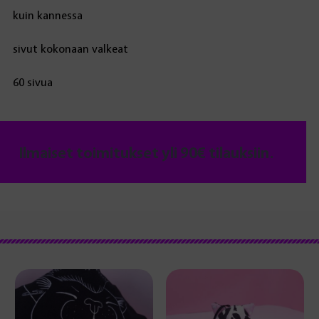
kuin kannessa
sivut kokonaan valkeat
60 sivua
Ilmaiset toimitukset yli 90€ tilauksiin.