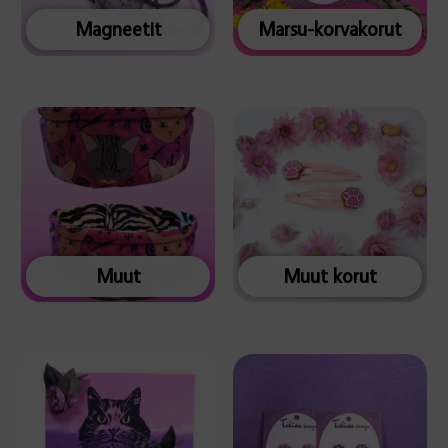
Magneetit
Marsu-korvakorut
Muut
Muut korut