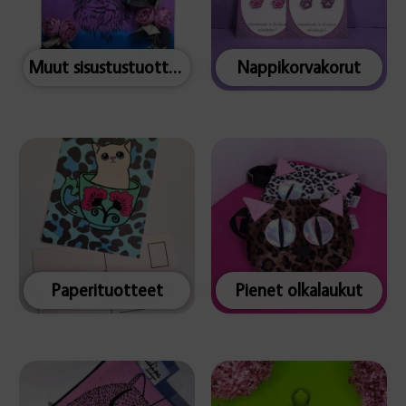
Muut sisustustuotteet
Nappikorvakorut
Paperituotteet
Pienet olkalaukut