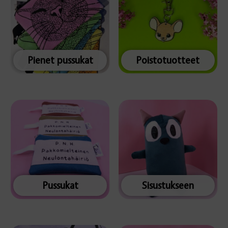
Pienet pussukat
Poistotuotteet
Pussukat
Sisustukseen