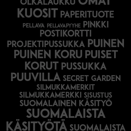
omat
olkalaukku
kuosit
paperituote
pinkki
pellava
pellavapyyhe
postikortti
puinen
projektipussukka
puinen koru
puiset
korut
pussukka
puuvilla
secret garden
silmukkamerkit
silmukkamerkki
sisustus
suomalainen käsityö
suomalaista
käsityötä
suomalaista