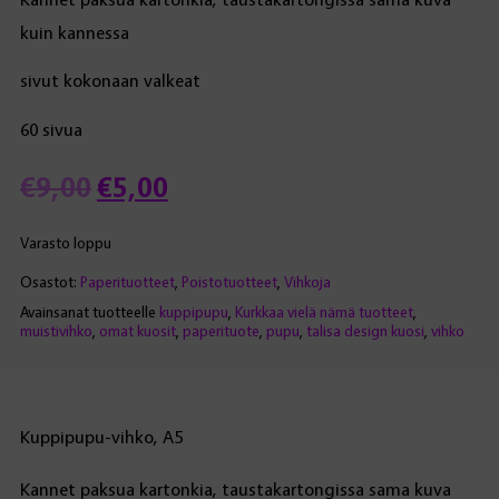
kuin kannessa
sivut kokonaan valkeat
60 sivua
Alkuperäinen
Nykyinen
€
9,00
€
5,00
hinta
hinta
Varasto loppu
Osastot:
Paperituotteet
,
Poistotuotteet
,
Vihkoja
oli:
on:
Avainsanat tuotteelle
kuppipupu
,
Kurkkaa vielä nämä tuotteet
,
muistivihko
,
omat kuosit
,
paperituote
,
pupu
,
talisa design kuosi
,
vihko
€9,00.
€5,00.
Kuppipupu-vihko, A5
Kannet paksua kartonkia, taustakartongissa sama kuva