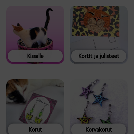
Kissalle
Kortit ja julisteet
Korut
Korvakorut