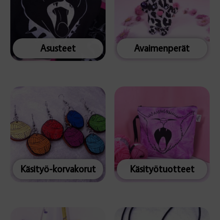
Asusteet
Avaimenperät
Käsityö-korvakorut
Käsityötuotteet