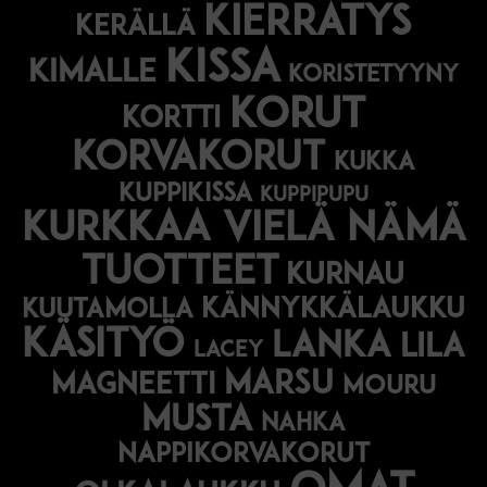
kierrätys
kerällä
kissa
kimalle
koristetyyny
korut
kortti
korvakorut
kukka
kuppikissa
kuppipupu
Kurkkaa vielä nämä
tuotteet
kurnau
kännykkälaukku
kuutamolla
käsityö
lanka
lila
lacey
marsu
magneetti
mouru
musta
nahka
nappikorvakorut