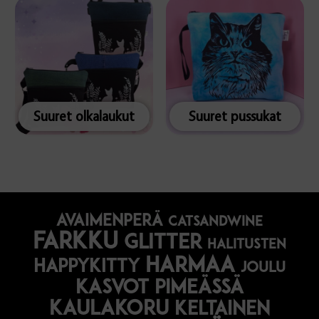
Suuret olkalaukut
Suuret pussukat
avaimenperä
catsandwine
farkku
glitter
halitusten
harmaa
happykitty
joulu
Kasvot pimeässä
kaulakoru
keltainen