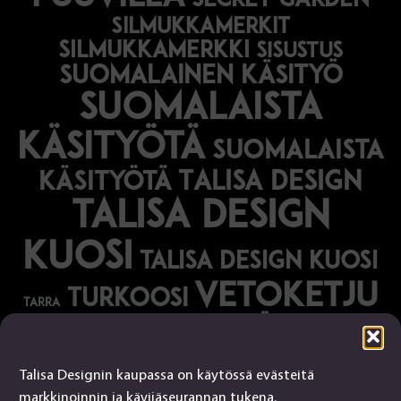
secret garden
silmukkamerkit
silmukkamerkki
sisustus
suomalainen käsityö
suomalaista
käsityötä
suomalaista
Talisa Design
käsityötä
talisa design
kuosi
talisa design kuosi
vetoketju
turkoosi
tarra
vihreä
vihko
Talisa Designin kaupassa on käytössä evästeitä
Talisa Design
markkinoinnin ja kävijäseurannan tukena.