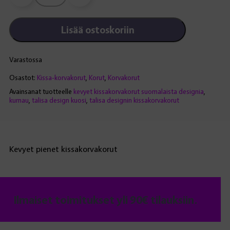
korvakorut,
vihreät
Lisää ostoskoriin
määrä
Varastossa
Osastot:
Kissa-korvakorut
,
Korut
,
Korvakorut
Avainsanat tuotteelle
kevyet kissakorvakorut suomalaista designia
,
kurnau
,
talisa design kuosi
,
talisa designin kissakorvakorut
Kevyet pienet kissakorvakorut
Ilmaiset toimitukset yli 90€ tilauksiin.