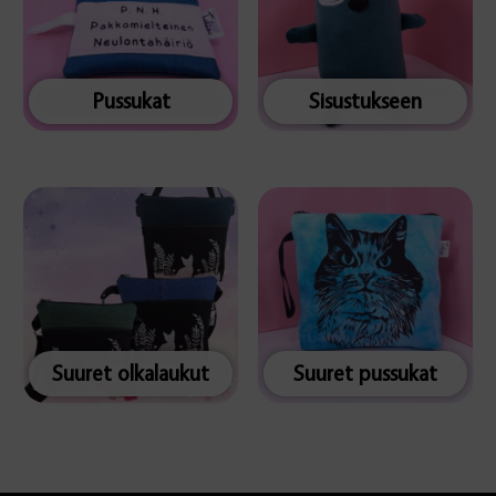
Pussukat
Sisustukseen
Suuret olkalaukut
Suuret pussukat