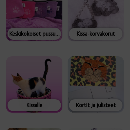
Keskikokoiset pussukat
Kissa-korvakorut
Kissalle
Kortit ja julisteet