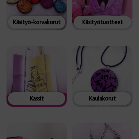
Käsityö-korvakorut
Käsityötuotteet
Kassit
Kaulakorut