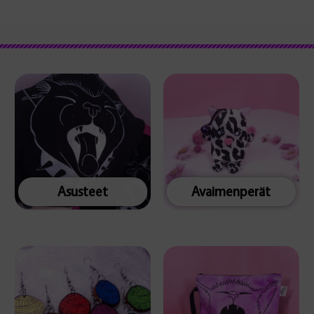
Asusteet
Avaimenperät