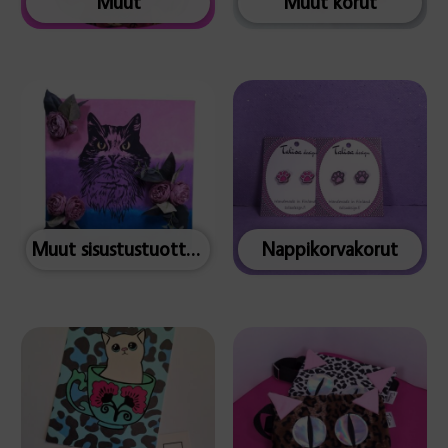
Muut
Muut korut
Muut sisustustuotteet
Nappikorvakorut