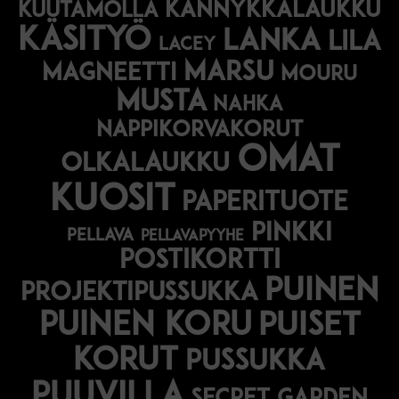
kännykkälaukku
kuutamolla
käsityö
lanka
lila
lacey
marsu
magneetti
mouru
musta
nahka
nappikorvakorut
omat
olkalaukku
kuosit
paperituote
pinkki
pellava
pellavapyyhe
postikortti
puinen
projektipussukka
puinen koru
puiset
korut
pussukka
puuvilla