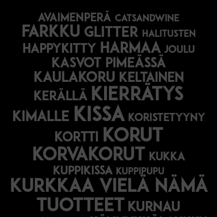
avaimenperä
catsandwine
farkku
glitter
halitusten
harmaa
happykitty
joulu
Kasvot pimeässä
kaulakoru
keltainen
kierrätys
kerällä
kissa
kimalle
koristetyyny
korut
kortti
korvakorut
kukka
kuppikissa
kuppipupu
Kurkkaa vielä nämä
tuotteet
kurnau