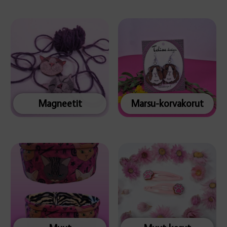
Magneetit
Marsu-korvakorut