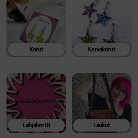
Korut
Korvakorut
Lahjakortti
Laukut