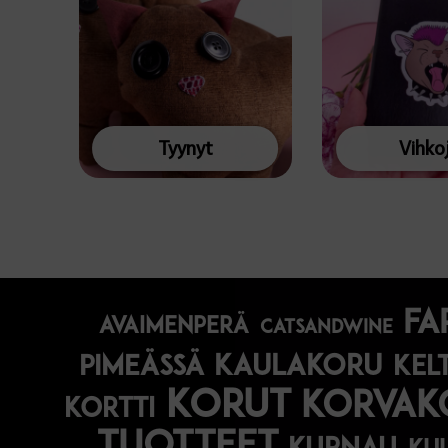
Tyynyt
Vihko
fa
avaimenperä
catsandwine
kaulakoru
pimeässä
kel
korut
korvak
kortti
tuotteet