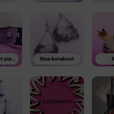
Keskikokoiset pussukat
Kissa-korvakorut
K