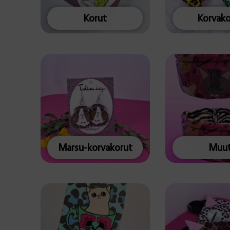
Korut
Korvako
Marsu-korvakorut
Muu