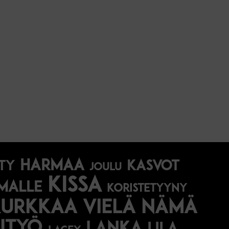
harmaa
Kasvot
ty
joulu
kissa
malle
koristetyyny
Kurkkaa vielä nämä
ityö