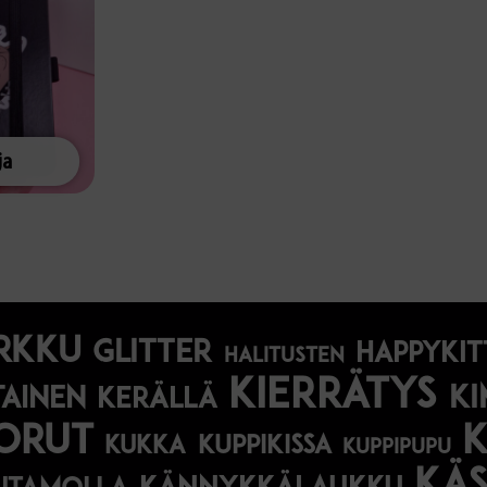
ja
rkku
glitter
happykit
halitusten
kierrätys
ki
tainen
kerällä
orut
kukka
kuppikissa
kuppipupu
käs