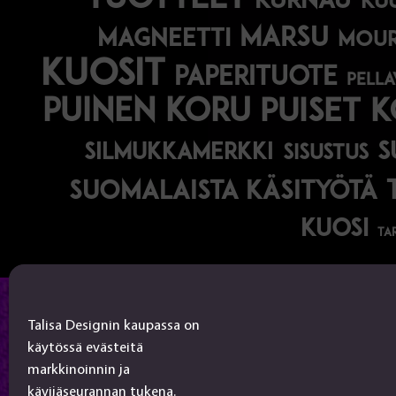
kurnau
ku
marsu
magneetti
mou
kuosit
paperituote
pella
puinen koru
puiset 
s
silmukkamerkki
sisustus
suomalaista käsityötä
kuosi
ta
Talisa Design
Talisa Designin kaupassa on
käytössä evästeitä
tanjalusua@gmail.com
markkinoinnin ja
050-4917845
kävijäseurannan tukena.