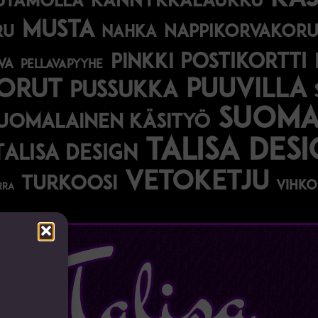
kännykkälaukku
utamolla
musta
nappikorvakoru
ru
nahka
postikortti
pinkki
va
pellavapyyhe
korut
puuvilla
pussukka
suomal
uomalainen käsityö
talisa des
Talisa Design
vetoketju
turkoosi
vihko
rra