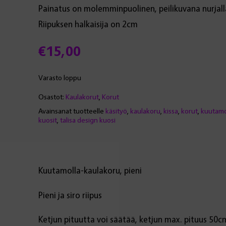
Painatus on molemminpuolinen, peilikuvana nurjall
Riipuksen halkaisija on 2cm
€
15,00
Varasto loppu
Osastot:
Kaulakorut
,
Korut
Avainsanat tuotteelle
käsityö
,
kaulakoru
,
kissa
,
korut
,
kuutamo
kuosit
,
talisa design kuosi
Kuutamolla-kaulakoru, pieni
Pieni ja siro riipus
Ketjun pituutta voi säätää, ketjun max. pituus 50c