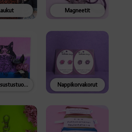
Laukut
Magneetit
Muut sisustustuotteet
Nappikorvakorut