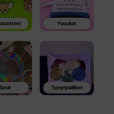
totuotteet
Pussukat
Tarrat
Tyynynpäälliset