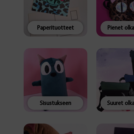
Paperituotteet
Pienet olk
Sisustukseen
Suuret olk